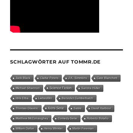
SCHLAGWÖRTER AUF TOMMR.DE
Jack Black
Clarke Peters
J.K. Simmons
Cate Blanchett
Science Fiction
Michael Shannon
Sandra Hüller
Idris Elba
Liebesfilm
Benedict Cumberbatch
Krimi-Serie
Thomas Glavinic
Satire
David Harbour
Matthew McConaughey
Comedy-Serie
Roberto Bolaño
William Dafoe
Henry Winkler
Martin Freeman