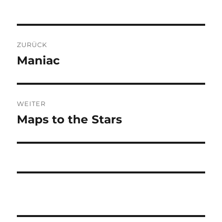
Beitragsnavigation
ZURÜCK
Maniac
Vorheriger
Beitrag:
WEITER
Maps to the Stars
Nächster
Beitrag: