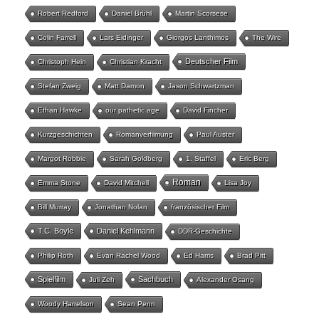
Robert Redford
Daniel Brühl
Martin Scorsese
Colin Farrell
Lars Eidinger
Giorgos Lanthimos
The Wire
Deutscher Film
Christoph Hein
Christian Kracht
Stefan Zweig
Matt Damon
Jason Schwartzman
Ethan Hawke
our pathetic age
David Fincher
Kurzgeschichten
Romanverfilmung
Paul Auster
Margot Robbie
Sarah Goldberg
1. Staffel
Eric Berg
Roman
Emma Stone
David Mitchell
Lisa Joy
Bill Murray
Jonathan Nolan
französischer Film
T.C. Boyle
Daniel Kehlmann
DDR-Geschichte
Philip Roth
Evan Rachel Wood
Ed Harris
Brad Pitt
Spielfilm
Sachbuch
Juli Zeh
Alexander Osang
Woody Harrelson
Sean Penn