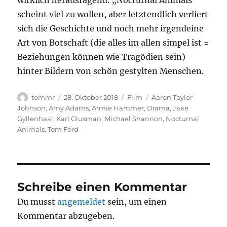
wirklich herausragend. „Nocturnal Animals“
scheint viel zu wollen, aber letztendlich verliert
sich die Geschichte und noch mehr irgendeine
Art von Botschaft (die alles im allen simpel ist =
Beziehungen können wie Tragödien sein)
hinter Bildern von schön gestylten Menschen.
Autor
Veröffentlicht
Kategorien
Schlagwörter
tommr
28. Oktober 2018
Film
Aaron Taylor-
am
Johnson
,
Amy Adams
,
Armie Hammer
,
Drama
,
Jake
Gyllenhaal
,
Karl Glusman
,
Michael Shannon
,
Nocturnal
Animals
,
Tom Ford
Schreibe einen Kommentar
Du musst
angemeldet
sein, um einen
Kommentar abzugeben.