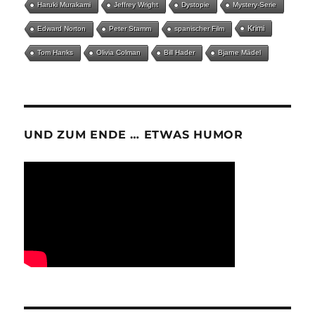
Haruki Murakami
Jeffrey Wright
Dystopie
Mystery-Serie
Krimi
Edward Norton
Peter Stamm
spanischer Film
Tom Hanks
Olivia Colman
Bill Hader
Bjarne Mädel
UND ZUM ENDE … ETWAS HUMOR