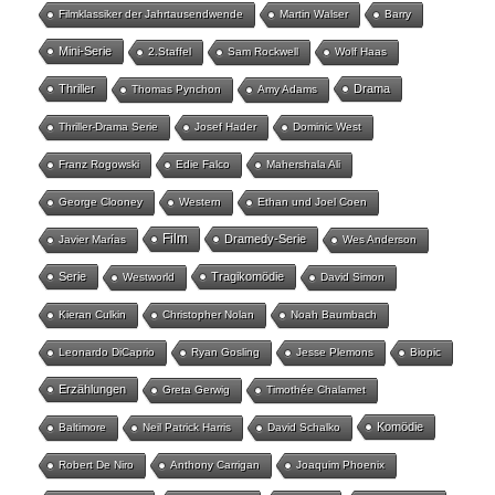
Filmklassiker der Jahrtausendwende
Martin Walser
Barry
Mini-Serie
2.Staffel
Sam Rockwell
Wolf Haas
Thriller
Drama
Thomas Pynchon
Amy Adams
Thriller-Drama Serie
Josef Hader
Dominic West
Franz Rogowski
Edie Falco
Mahershala Ali
George Clooney
Western
Ethan und Joel Coen
Film
Dramedy-Serie
Javier Marías
Wes Anderson
Serie
Tragikomödie
Westworld
David Simon
Kieran Culkin
Christopher Nolan
Noah Baumbach
Leonardo DiCaprio
Ryan Gosling
Jesse Plemons
Biopic
Erzählungen
Greta Gerwig
Timothée Chalamet
Komödie
Baltimore
Neil Patrick Harris
David Schalko
Robert De Niro
Anthony Carrigan
Joaquim Phoenix