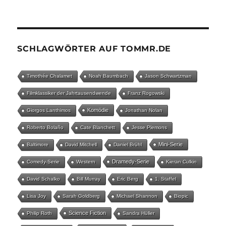
SCHLAGWÖRTER AUF TOMMR.DE
Timothée Chalamet
Noah Baumbach
Jason Schwartzman
Filmklassiker der Jahrtausendwende
Franz Rogowski
Komödie
Giorgos Lanthimos
Jonathan Nolan
Roberto Bolaño
Cate Blanchett
Jesse Plemons
Mini-Serie
Baltimore
David Mitchell
Daniel Brühl
Dramedy-Serie
Comedy-Serie
Western
Kieran Culkin
David Schalko
Bill Murray
Eric Berg
1. Staffel
Lisa Joy
Sarah Goldberg
Michael Shannon
Biopic
Science Fiction
Philip Roth
Sandra Hüller