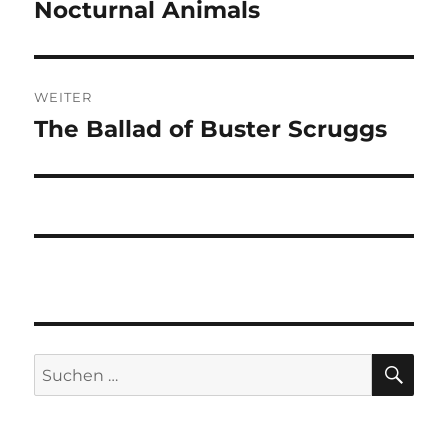
Nocturnal Animals
Vorheriger
Beitrag:
WEITER
The Ballad of Buster Scruggs
Nächster
Beitrag:
SU
Suchen
nach: