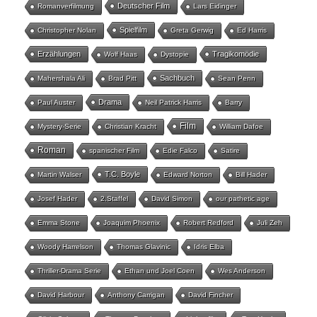
Deutscher Film
Romanverfilmung
Lars Eidinger
Spielfilm
Christopher Nolan
Greta Gerwig
Ed Harris
Erzählungen
Tragikomödie
Wolf Haas
Dystopie
Sachbuch
Mahershala Ali
Brad Pitt
Sean Penn
Drama
Paul Auster
Neil Patrick Harris
Barry
Film
Mystery-Serie
Christian Kracht
William Dafoe
Roman
spanischer Film
Edie Falco
Satire
T.C. Boyle
Martin Walser
Edward Norton
Bill Hader
Josef Hader
2.Staffel
David Simon
our pathetic age
Emma Stone
Joaquim Phoenix
Robert Redford
Juli Zeh
Woody Harrelson
Thomas Glavinic
Idris Elba
Thriller-Drama Serie
Ethan und Joel Coen
Wes Anderson
David Harbour
Anthony Carrigan
David Fincher