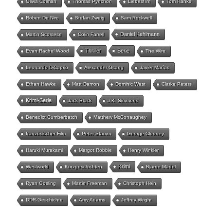
Olivia Colman
Thomas Pynchon
Liebesfilm
Tom Hanks
Robert De Niro
Stefan Zweig
Sam Rockwell
Daniel Kehlmann
Martin Scorsese
Colin Farrell
Thriller
Serie
Evan Rachel Wood
The Wire
Leonardo DiCaprio
Alexander Osang
Javier Marías
Ethan Hawke
Matt Damon
Dominic West
Clarke Peters
Krimi-Serie
Jack Black
J.K. Simmons
Benedict Cumberbatch
Matthew McConaughey
französischer Film
Peter Stamm
George Clooney
Haruki Murakami
Margot Robbie
Henry Winkler
Krimi
Westworld
Kurzgeschichten
Bjarne Mädel
Ryan Gosling
Martin Freeman
Christoph Hein
DDR-Geschichte
Amy Adams
Jeffrey Wright