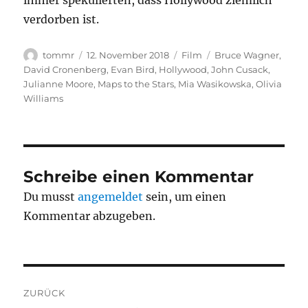
immer spekulierten, dass Hollywood ziemlich
verdorben ist.
Autor
Veröffentlicht
Kategorien
Schlagwörter
tommr
12. November 2018
Film
Bruce Wagner
,
am
David Cronenberg
,
Evan Bird
,
Hollywood
,
John Cusack
,
Julianne Moore
,
Maps to the Stars
,
Mia Wasikowska
,
Olivia
Williams
Schreibe einen Kommentar
Du musst
angemeldet
sein, um einen
Kommentar abzugeben.
Beitragsnavigation
ZURÜCK