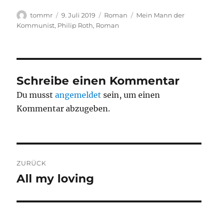
Autor
Veröffentlicht
Kategorien
Schlagwörter
tommr
9. Juli 2019
Roman
Mein Mann der
am
Kommunist
,
Philip Roth
,
Roman
Schreibe einen Kommentar
Du musst
angemeldet
sein, um einen
Kommentar abzugeben.
Beitragsnavigation
ZURÜCK
All my loving
Vorheriger
Beitrag: