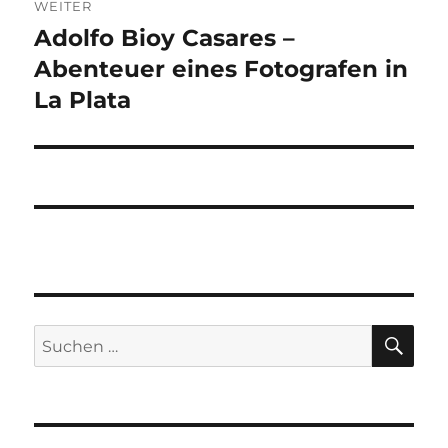
WEITER
Adolfo Bioy Casares –
Nächster
Beitrag:
Abenteuer eines Fotografen in
La Plata
SU
Suchen
nach: