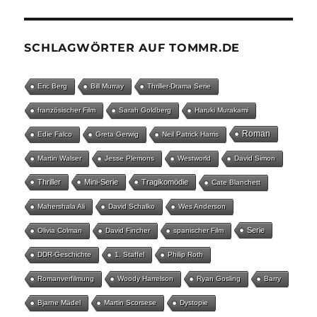
SCHLAGWÖRTER AUF TOMMR.DE
Eric Berg
Bill Murray
Thriller-Drama Serie
französischer Film
Sarah Goldberg
Haruki Murakami
Roman
Edie Falco
Greta Gerwig
Neil Patrick Harris
Martin Walser
Jesse Plemons
Westworld
David Simon
Thriller
Mini-Serie
Tragikomödie
Cate Blanchett
Mahershala Ali
David Schalko
Wes Anderson
Serie
Olivia Colman
David Fincher
spanischer Film
DDR-Geschichte
1. Staffel
Philip Roth
Romanverfilmung
Woody Harrelson
Ryan Gosling
Barry
Bjarne Mädel
Martin Scorsese
Dystopie