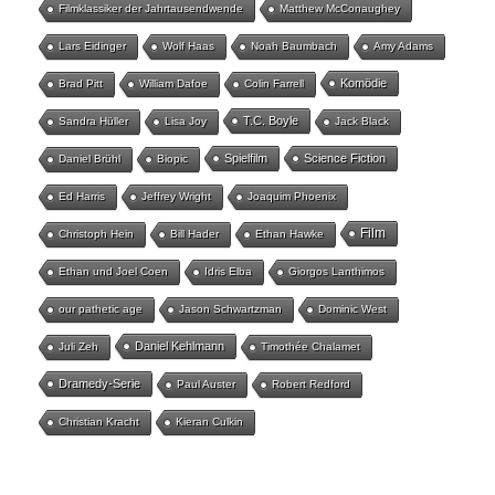
Filmklassiker der Jahrtausendwende
Matthew McConaughey
Lars Eidinger
Wolf Haas
Noah Baumbach
Amy Adams
Komödie
Brad Pitt
William Dafoe
Colin Farrell
T.C. Boyle
Sandra Hüller
Lisa Joy
Jack Black
Spielfilm
Science Fiction
Daniel Brühl
Biopic
Ed Harris
Jeffrey Wright
Joaquim Phoenix
Film
Christoph Hein
Bill Hader
Ethan Hawke
Ethan und Joel Coen
Idris Elba
Giorgos Lanthimos
our pathetic age
Jason Schwartzman
Dominic West
Daniel Kehlmann
Juli Zeh
Timothée Chalamet
Dramedy-Serie
Paul Auster
Robert Redford
Christian Kracht
Kieran Culkin