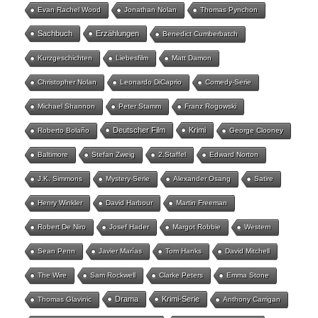
Evan Rachel Wood
Jonathan Nolan
Thomas Pynchon
Sachbuch
Erzählungen
Benedict Cumberbatch
Kurzgeschichten
Liebesfilm
Matt Damon
Christopher Nolan
Leonardo DiCaprio
Comedy-Serie
Michael Shannon
Peter Stamm
Franz Rogowski
Deutscher Film
Krimi
Roberto Bolaño
George Clooney
Baltimore
Stefan Zweig
2.Staffel
Edward Norton
J.K. Simmons
Mystery-Serie
Alexander Osang
Satire
Henry Winkler
David Harbour
Martin Freeman
Robert De Niro
Josef Hader
Margot Robbie
Western
Sean Penn
Javier Marías
Tom Hanks
David Mitchell
The Wire
Sam Rockwell
Clarke Peters
Emma Stone
Drama
Krimi-Serie
Thomas Glavinic
Anthony Carrigan