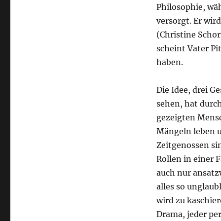
Philosophie, wäh
versorgt. Er wir
(Christine Sch
scheint Vater P
haben.
Die Idee, drei G
sehen, hat durch
gezeigten Mensch
Mängeln leben u
Zeitgenossen sin
Rollen in einer 
auch nur ansatz
alles so unglaub
wird zu kaschier
Drama, jeder per