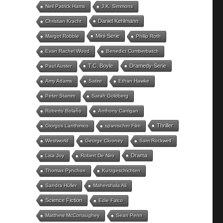
Neil Patrick Harris
J.K. Simmons
Daniel Kehlmann
Christian Kracht
Mini-Serie
Margot Robbie
Philip Roth
Evan Rachel Wood
Benedict Cumberbatch
T.C. Boyle
Dramedy-Serie
Paul Auster
Amy Adams
Satire
Ethan Hawke
Peter Stamm
Sarah Goldberg
Roberto Bolaño
Anthony Carrigan
Thriller
Giorgos Lanthimos
spanischer Film
Westworld
George Clooney
Sam Rockwell
Drama
Lisa Joy
Robert De Niro
Thomas Pynchon
Kurzgeschichten
Sandra Hüller
Mahershala Ali
Science Fiction
Edie Falco
Matthew McConaughey
Sean Penn