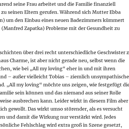
rend seine Frau arbeitet und die Familie finanziell
d zu seinen Eltern gerufen. Während sich Mutter Ebba
orn) um den Einbau eines neuen Badezimmers kümmert
it (Manfred Zapatka) Probleme mit der Gesundheit zu
eschichten über drei recht unterschiedliche Geschwister 
aus Charme, ist aber nicht gerade neu, selbst wenn die
en, wie bei „All my loving“ eher in und mit ihren
nd – außer vielleicht Tobias – ziemlich unsympathische
d. „All my loving“ möchte uns zeigen, wie festgefügt di
Familie sein können und das niemand aus seiner Rolle
weise ausbrechen kann. Leider wirkt in diesem Film aber
lich gewollt. Das wirkt umso störender, als es versucht
en und damit die Wirkung nur verstärkt wird. Jedes
sönliche Fehlschlag wird extra groß in Szene gesetzt,