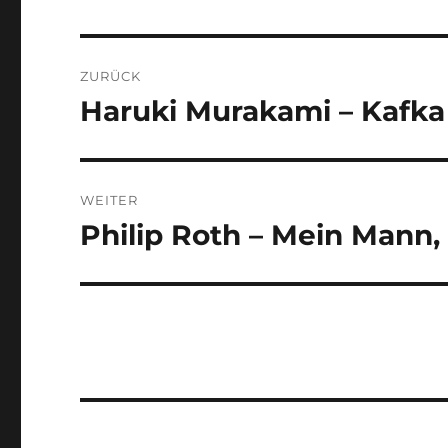
Beitragsnavigation
ZURÜCK
Haruki Murakami – Kafka
Vorheriger
Beitrag:
WEITER
Philip Roth – Mein Mann
Nächster
Beitrag: