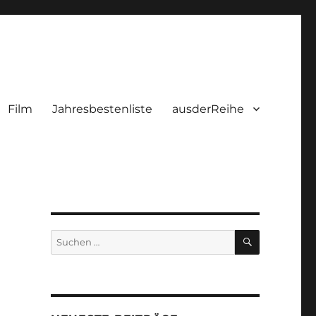
Film
Jahresbestenliste
ausderReihe
SUCHEN
Suchen
nach: