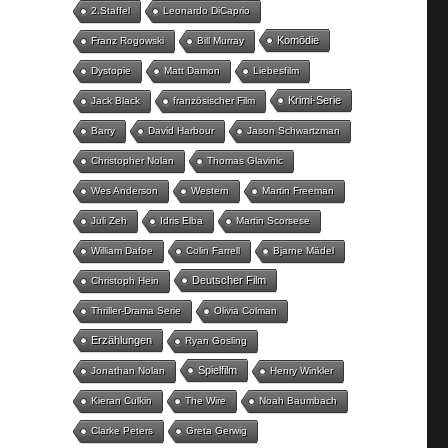
2.Staffel
Leonardo DiCaprio
Komödie
Franz Rogowski
Bill Murray
Dystopie
Matt Damon
Liebesfilm
Krimi-Serie
Jack Black
französischer Film
Barry
David Harbour
Jason Schwartzman
Christopher Nolan
Thomas Glavinic
Wes Anderson
Western
Martin Freeman
Juli Zeh
Idris Elba
Martin Scorsese
William Dafoe
Colin Farrell
Bjarne Mädel
Deutscher Film
Christoph Hein
Thriller-Drama Serie
Olivia Colman
Erzählungen
Ryan Gosling
Spielfilm
Jonathan Nolan
Henry Winkler
Kieran Culkin
The Wire
Noah Baumbach
Clarke Peters
Greta Gerwig