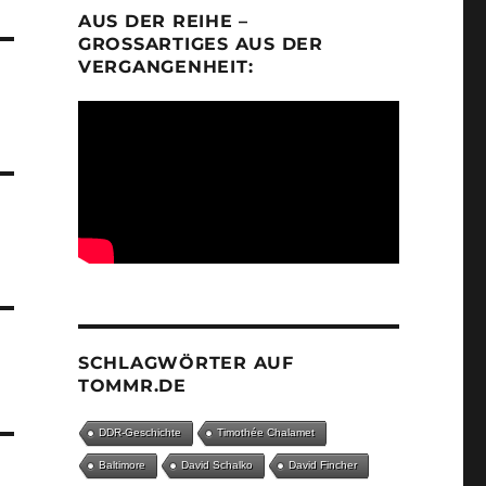
AUS DER REIHE –
GROSSARTIGES AUS DER V
ERGANGENHEIT:
SCHLAGWÖRTER AUF
TOMMR.DE
DDR-Geschichte
Timothée Chalamet
Baltimore
David Schalko
David Fincher