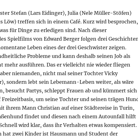
ster Stefan (Lars Eidinger), Julia (Nele Müller-Stöfen)
 Löw) treffen sich in einem Café. Kurz wird besprochen,
was für Dinge zu erledigen sind. Nach dieser
es Spielfilms von Edward Berger folgen drei Geschichten
 momentane Leben eines der drei Geschwister zeigen.
ndheitliche Probleme und kann deshalb seinen Job als
t mehr ausführen. Das er vielleicht nie wieder fliegen
 aber niemanden, nicht mal seiner Tochter Vicky
r), sondern lebt sein Lebemann-Leben weiter, als wäre
n, besucht Partys, schleppt Frauen ab und kümmert sich
f Freizeitbasis, um seine Tochter und seinen trägen Hun
 mit ihrem Mann Christian auf einer Städtereise in Turin,
raßenhund findet und diesen nach einem Autounfall hilft
Schnell wird klar, dass ihr Verhalten etwas kompensiert.
 hat zwei Kinder ist Hausmann und Student der