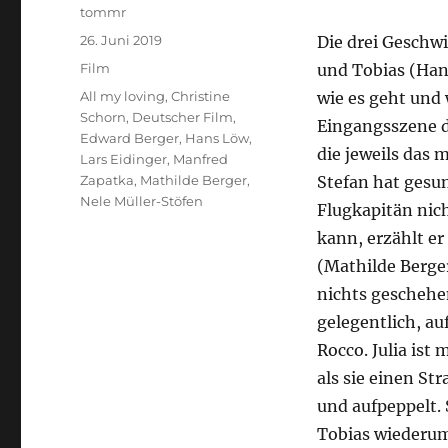
Autor
tommr
Veröffentlicht
26. Juni 2019
Die drei Geschwi
am
Kategorien
Film
und Tobias (Hans
Schlagwörter
All my loving
,
Christine
wie es geht und 
Schorn
,
Deutscher Film
,
Eingangsszene d
Edward Berger
,
Hans Löw
,
die jeweils das
Lars Eidinger
,
Manfred
Zapatka
,
Mathilde Berger
,
Stefan hat gesu
Nele Müller-Stöfen
Flugkapitän nich
kann, erzählt er
(Mathilde Berge
nichts geschehe
gelegentlich, au
Rocco. Julia ist
als sie einen St
und aufpeppelt. 
Tobias wiederum