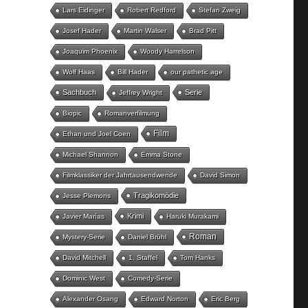
Lars Eidinger
Robert Redford
Stefan Zweig
Josef Hader
Martin Walser
Brad Pitt
Joaquim Phoenix
Woody Harrelson
Wolf Haas
Bill Hader
our pathetic age
Sachbuch
Serie
Jeffrey Wright
Biopic
Romanverfilmung
Film
Ethan und Joel Coen
Michael Shannon
Emma Stone
Filmklassiker der Jahrtausendwende
David Simon
Tragikomödie
Jesse Plemons
Krimi
Javier Marías
Haruki Murakami
Roman
Mystery-Serie
Daniel Brühl
David Mitchell
1. Staffel
Tom Hanks
Dominic West
Comedy-Serie
Alexander Osang
Edward Norton
Eric Berg