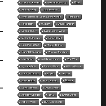
Krimi
Thomas Glavinic
Alexander Osang
Stefan Zweig
Lars Eidinger
Filmklassiker der Jahrtausendwende
Idris Elba
Philip Roth
Western
David Harbour
Sandra Hüller
Evan Rachel Wood
Michael Shannon
Daniel Brühl
Science Fiction
Margot Robbie
Daniel Kehlmann
Thomas Pynchon
Mini-Serie
Neil Patrick Harris
The Wire
Mystery-Serie
Bjarne Mädel
William Dafoe
Martin Scorsese
Biopic
Juli Zeh
Drama
Josef Hader
Ryan Gosling
David Schalko
David Simon
Serie
Anthony Carrigan
Emma Stone
Jeffrey Wright
DDR-Geschichte