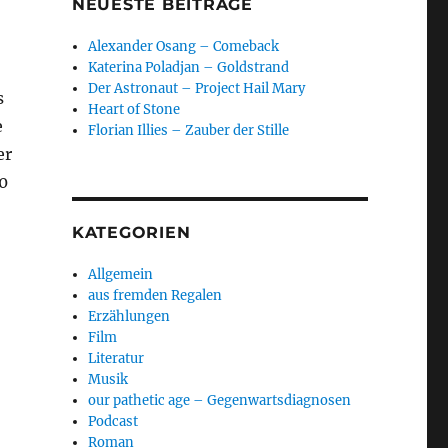
NEUESTE BEITRÄGE
Alexander Osang – Comeback
Katerina Poladjan – Goldstrand
Der Astronaut – Project Hail Mary
s
Heart of Stone
e
Florian Illies – Zauber der Stille
er
0
KATEGORIEN
Allgemein
aus fremden Regalen
Erzählungen
Film
Literatur
Musik
our pathetic age – Gegenwartsdiagnosen
Podcast
Roman