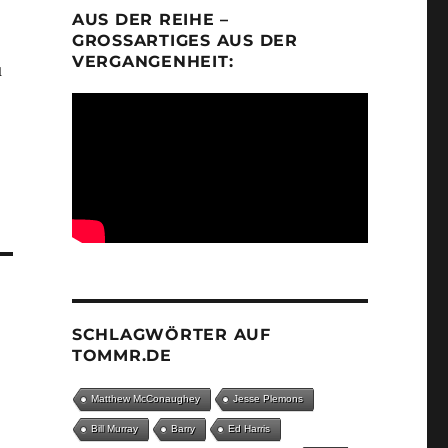
AUS DER REIHE –
GROSSARTIGES AUS DER V
ERGANGENHEIT:
u
SCHLAGWÖRTER AUF
TOMMR.DE
Matthew McConaughey
Jesse Plemons
Bill Murray
Barry
Ed Harris