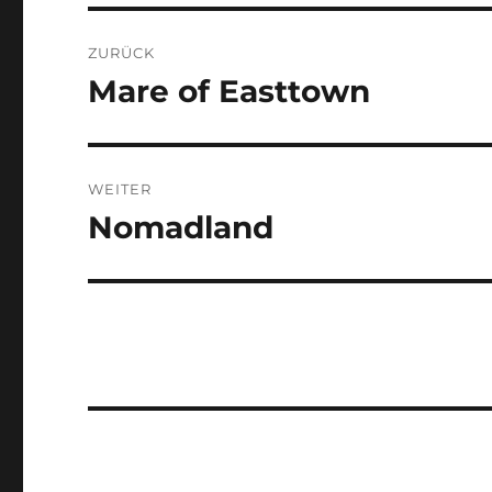
Beitragsnavigation
ZURÜCK
Mare of Easttown
Vorheriger
Beitrag:
WEITER
Nomadland
Nächster
Beitrag: