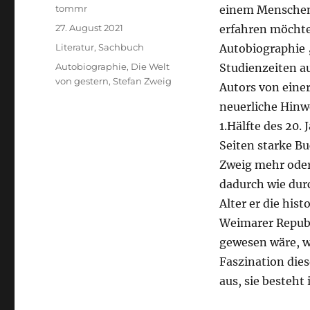
Autor
tommr
einem Menschen 
Veröffentlicht
27. August 2021
erfahren möchte.
am
Kategorien
Literatur
,
Sachbuch
Autobiographie 
Schlagwörter
Autobiographie
,
Die Welt
Studienzeiten au
von gestern
,
Stefan Zweig
Autors von eine
neuerliche Hinw
1.Hälfte des 20.
Seiten starke Bu
Zweig mehr oder
dadurch wie dur
Alter er die hist
Weimarer Republi
gewesen wäre, w
Faszination dies
aus, sie besteht