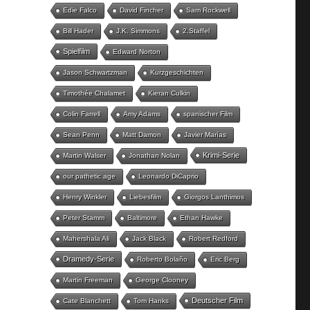
Edie Falco
David Fincher
Sam Rockwell
Bill Hader
J.K. Simmons
2.Staffel
Spielfilm
Edward Norton
Jason Schwartzman
Kurzgeschichten
Timothée Chalamet
Kieran Culkin
Colin Farrell
Amy Adams
spanischer Film
Sean Penn
Matt Damon
Javier Marías
Krimi-Serie
Martin Walser
Jonathan Nolan
our pathetic age
Leonardo DiCaprio
Henry Winkler
Liebesfilm
Giorgos Lanthimos
Peter Stamm
Baltimore
Ethan Hawke
Mahershala Ali
Jack Black
Robert Redford
Dramedy-Serie
Roberto Bolaño
Eric Berg
Martin Freeman
George Clooney
Deutscher Film
Cate Blanchett
Tom Hanks