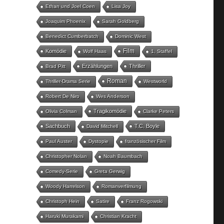
Ethan und Joel Coen
Lisa Joy
Joaquim Phoenix
Sarah Goldberg
Benedict Cumberbatch
Dominic West
Film
Komödie
Wolf Haas
1. Staffel
Erzählungen
Thriller
Brad Pitt
Roman
Thriller-Drama Serie
Westworld
Robert De Niro
Wes Anderson
Tragikomödie
Olivia Colman
Clarke Peters
Sachbuch
T.C. Boyle
David Mitchell
Paul Auster
Dystopie
französischer Film
Christopher Nolan
Noah Baumbach
Comedy-Serie
Greta Gerwig
Woody Harrelson
Romanverfilmung
Christoph Hein
Satire
Franz Rogowski
Haruki Murakami
Christian Kracht