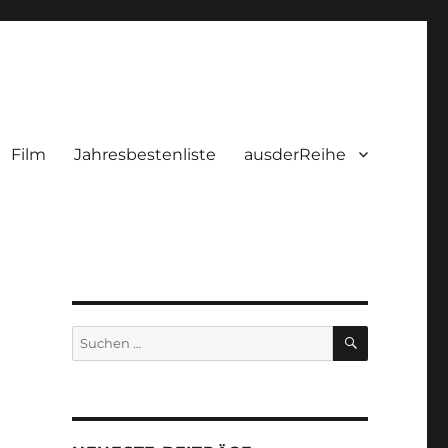
Film
Jahresbestenliste
ausderReihe
SUCHEN
Suchen
nach: