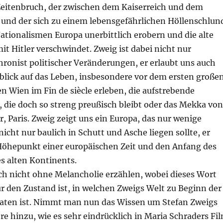
Zeitenbruch, der zwischen dem Kaiserreich und dem
t und der sich zu einem lebensgefährlichen Höllenschlun
Nationalismen Europa unerbittlich erobern und die alte
it Hitler verschwindet. Zweig ist dabei nicht nur
ronist politischer Veränderungen, er erlaubt uns auch
lick auf das Leben, insbesondere vor dem ersten große
n Wien im Fin de siècle erleben, die aufstrebende
, die doch so streng preußisch bleibt oder das Mekka von
, Paris. Zweig zeigt uns ein Europa, das nur wenige
icht nur baulich in Schutt und Asche liegen sollte, er
Höhepunkt einer europäischen Zeit und den Anfang des
s alten Kontinents.
sich nicht ohne Melancholie erzählen, wobei dieses Wort
r den Zustand ist, in welchen Zweigs Welt zu Beginn der
raten ist. Nimmt man nun das Wissen um Stefan Zweigs
re hinzu, wie es sehr eindrücklich in Maria Schraders Fi