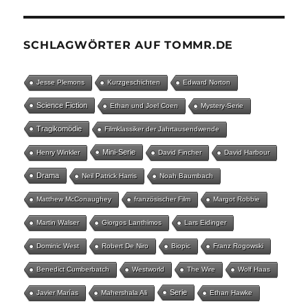
SCHLAGWÖRTER AUF TOMMR.DE
Jesse Plemons
Kurzgeschichten
Edward Norton
Science Fiction
Ethan und Joel Coen
Mystery-Serie
Tragikomödie
Filmklassiker der Jahrtausendwende
Mini-Serie
Henry Winkler
David Fincher
David Harbour
Drama
Neil Patrick Harris
Noah Baumbach
Matthew McConaughey
französischer Film
Margot Robbie
Martin Walser
Giorgos Lanthimos
Lars Eidinger
Dominic West
Robert De Niro
Biopic
Franz Rogowski
Benedict Cumberbatch
Westworld
The Wire
Wolf Haas
Serie
Javier Marías
Mahershala Ali
Ethan Hawke