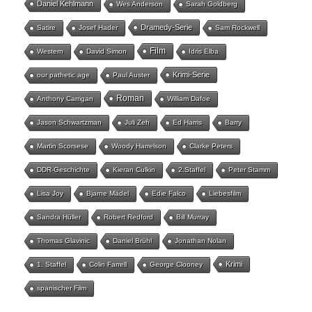
Daniel Kehlmann
Wes Anderson
Sarah Goldberg
Dramedy-Serie
Satire
Josef Hader
Sam Rockwell
Film
Western
David Simon
Idris Elba
Krimi-Serie
our pathetic age
Paul Auster
Roman
Anthony Carrigan
William Dafoe
Jason Schwartzman
Juli Zeh
Ed Harris
Barry
Martin Scorsese
Woody Harrelson
Clarke Peters
DDR-Geschichte
Kieran Culkin
2.Staffel
Peter Stamm
Lisa Joy
Bjarne Mädel
Edie Falco
Liebesfilm
Sandra Hüller
Robert Redford
Bill Murray
Thomas Glavinic
Daniel Brühl
Jonathan Nolan
Krimi
1. Staffel
Colin Farrell
George Clooney
spanischer Film