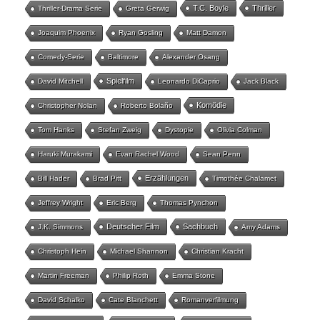
T.C. Boyle
Thriller
Thriller-Drama Serie
Greta Gerwig
Joaquim Phoenix
Ryan Gosling
Matt Damon
Comedy-Serie
Baltimore
Alexander Osang
Spielfilm
David Mitchell
Leonardo DiCaprio
Jack Black
Komödie
Christopher Nolan
Roberto Bolaño
Tom Hanks
Stefan Zweig
Dystopie
Olivia Colman
Haruki Murakami
Evan Rachel Wood
Sean Penn
Erzählungen
Bill Hader
Brad Pitt
Timothée Chalamet
Jeffrey Wright
Eric Berg
Thomas Pynchon
Deutscher Film
Sachbuch
J.K. Simmons
Amy Adams
Christoph Hein
Michael Shannon
Christian Kracht
Martin Freeman
Philip Roth
Emma Stone
David Schalko
Cate Blanchett
Romanverfilmung