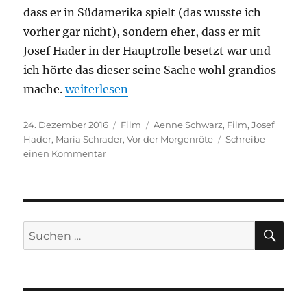
dass er in Südamerika spielt (das wusste ich
vorher gar nicht), sondern eher, dass er mit
Josef Hader in der Hauptrolle besetzt war und
ich hörte das dieser seine Sache wohl grandios
„Vor der Morgenröte“
mache.
weiterlesen
Veröffentlicht
Kategorien
Schlagwörter
24. Dezember 2016
Film
Aenne Schwarz
,
Film
,
Josef
am
Hader
,
Maria Schrader
,
Vor der Morgenröte
Schreibe
zu
einen Kommentar
Vor
der
Morgenröte
SU
Suchen
nach: