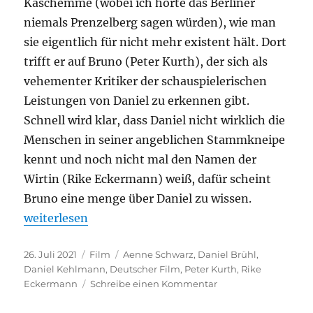
Kaschemme (wobei ich hörte das Berliner
niemals Prenzelberg sagen würden), wie man
sie eigentlich für nicht mehr existent hält. Dort
trifft er auf Bruno (Peter Kurth), der sich als
vehementer Kritiker der schauspielerischen
Leistungen von Daniel zu erkennen gibt.
Schnell wird klar, dass Daniel nicht wirklich die
Menschen in seiner angeblichen Stammkneipe
kennt und noch nicht mal den Namen der
Wirtin (Rike Eckermann) weiß, dafür scheint
Bruno eine menge über Daniel zu wissen.
„Nebenan“
weiterlesen
Veröffentlicht
Kategorien
Schlagwörter
26. Juli 2021
Film
Aenne Schwarz
,
Daniel Brühl
,
am
Daniel Kehlmann
,
Deutscher Film
,
Peter Kurth
,
Rike
zu
Eckermann
Schreibe einen Kommentar
Nebenan