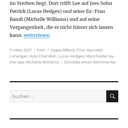
im Sterben liegt. Dort trifft Lee auf Joes Sohn
Patrick (Lucas Hedges) und seine Ex-Frau
Randi (Michelle Williams) und auf seine
Vergangenheit, die er nicht hinter sich lassen
„Manchester-by-the-sea“
kann.
weiterlesen
Veröffentlicht
Kategorien
Schlagwörter
7. März 2017
Film
Casey Affleck
,
Film
,
Kenneth
am
Lonergan
,
Kyle Chandler
,
Lucas Hedges
,
Manchester-by-
zu
the-sea
,
Michelle Williams
Schreibe einen Kommentar
Manch
by-
the-
sea
SU
Suchen
nach: