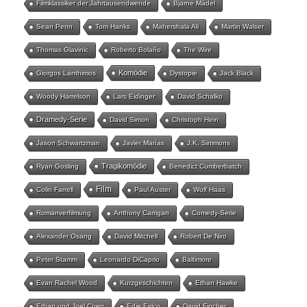
Filmklassiker der Jahrtausendwende
Bjarne Mädel
Sean Penn
Tom Hanks
Mahershala Ali
Martin Walser
Thomas Glavinic
Roberto Bolaño
The Wire
Komödie
Giorgos Lanthimos
Dystopie
Jack Black
Woody Harrelson
Lars Eidinger
David Schalko
Dramedy-Serie
David Simon
Christoph Hein
Jason Schwartzman
Javier Marías
J.K. Simmons
Tragikomödie
Ryan Gosling
Benedict Cumberbatch
Film
Colin Farrell
Paul Auster
Wolf Haas
Romanverfilmung
Anthony Carrigan
Comedy-Serie
Alexander Osang
David Mitchell
Robert De Niro
Peter Stamm
Leonardo DiCaprio
Baltimore
Evan Rachel Wood
Kurzgeschichten
Ethan Hawke
Ethan und Joel Coen
Edie Falco
David Fincher