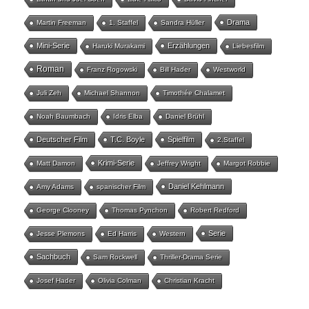
Drama
Martin Freeman
1. Staffel
Sandra Hüller
Mini-Serie
Erzählungen
Haruki Murakami
Liebesfilm
Roman
Franz Rogowski
Bill Hader
Westworld
Juli Zeh
Michael Shannon
Timothée Chalamet
Noah Baumbach
Idris Elba
Daniel Brühl
Deutscher Film
T.C. Boyle
Spielfilm
2.Staffel
Krimi-Serie
Matt Damon
Jeffrey Wright
Margot Robbie
Daniel Kehlmann
Amy Adams
spanischer Film
George Clooney
Thomas Pynchon
Robert Redford
Serie
Jesse Plemons
Ed Harris
Western
Sachbuch
Sam Rockwell
Thriller-Drama Serie
Josef Hader
Olivia Colman
Christian Kracht