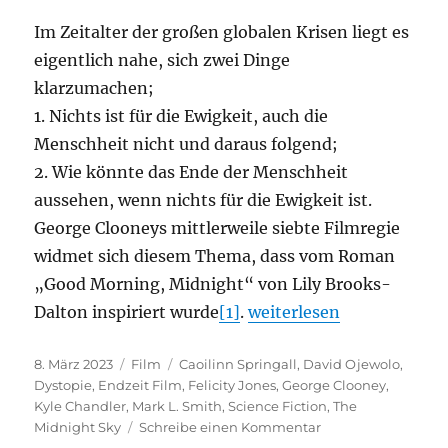
Im Zeitalter der großen globalen Krisen liegt es
eigentlich nahe, sich zwei Dinge
klarzumachen;
1. Nichts ist für die Ewigkeit, auch die
Menschheit nicht und daraus folgend;
2. Wie könnte das Ende der Menschheit
aussehen, wenn nichts für die Ewigkeit ist.
George Clooneys mittlerweile siebte Filmregie
widmet sich diesem Thema, dass vom Roman
„Good Morning, Midnight“ von Lily Brooks-
„The Midnight Sky“
Dalton inspiriert wurde
[1]
.
weiterlesen
Veröffentlicht
Kategorien
Schlagwörter
8. März 2023
Film
Caoilinn Springall
,
David Ojewolo
,
am
Dystopie
,
Endzeit Film
,
Felicity Jones
,
George Clooney
,
Kyle Chandler
,
Mark L. Smith
,
Science Fiction
,
The
zu
Midnight Sky
Schreibe einen Kommentar
The