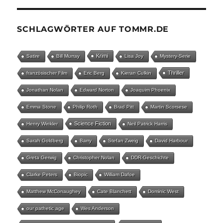
SCHLAGWÖRTER AUF TOMMR.DE
Krimi
Satire
Bill Murray
Lisa Joy
Mystery-Serie
Thriller
französischer Film
Eric Berg
Kieran Culkin
Jonathan Nolan
Edward Norton
Joaquim Phoenix
Emma Stone
Philip Roth
Brad Pitt
Martin Scorsese
Science Fiction
Henry Winkler
Neil Patrick Harris
Sarah Goldberg
Barry
Stefan Zweig
David Harbour
Greta Gerwig
Christopher Nolan
DDR-Geschichte
Clarke Peters
Biopic
William Dafoe
Matthew McConaughey
Cate Blanchett
Dominic West
our pathetic age
Wes Anderson