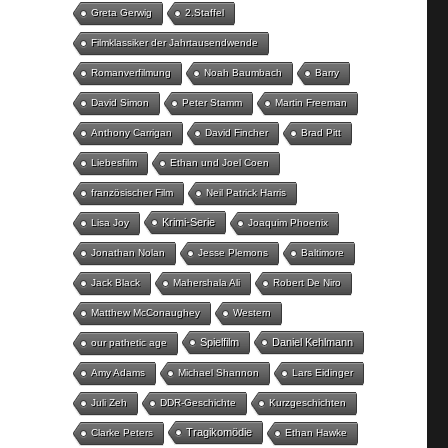
Greta Gerwig
2.Staffel
Filmklassiker der Jahrtausendwende
Romanverfilmung
Noah Baumbach
Barry
David Simon
Peter Stamm
Martin Freeman
Anthony Carrigan
David Fincher
Brad Pitt
Liebesfilm
Ethan und Joel Coen
französischer Film
Neil Patrick Harris
Krimi-Serie
Lisa Joy
Joaquim Phoenix
Jonathan Nolan
Jesse Plemons
Baltimore
Jack Black
Mahershala Ali
Robert De Niro
Matthew McConaughey
Western
Spielfilm
Daniel Kehlmann
our pathetic age
Amy Adams
Michael Shannon
Lars Eidinger
Juli Zeh
DDR-Geschichte
Kurzgeschichten
Tragikomödie
Clarke Peters
Ethan Hawke