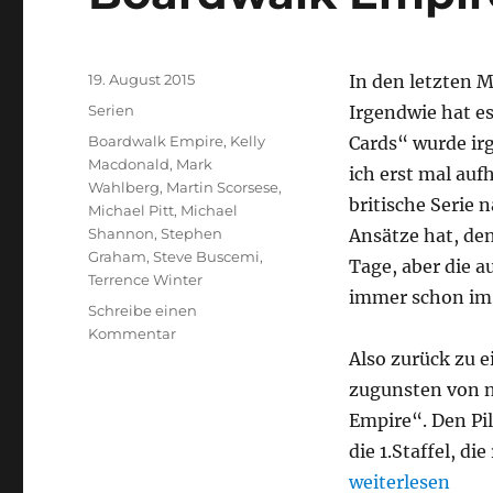
Veröffentlicht
19. August 2015
In den letzten 
am
Kategorien
Serien
Irgendwie hat es
Schlagwörter
Boardwalk Empire
,
Kelly
Cards“ wurde ir
Macdonald
,
Mark
ich erst mal au
Wahlberg
,
Martin Scorsese
,
britische Serie 
Michael Pitt
,
Michael
Shannon
,
Stephen
Ansätze hat, de
Graham
,
Steve Buscemi
,
Tage, aber die a
Terrence Winter
immer schon im
Schreibe einen
zu
Kommentar
Boardwalk
Also zurück zu 
Empire
zugunsten von ne
Empire“. Den Pi
die 1.Staffel, d
„Boardwalk Emp
weiterlesen