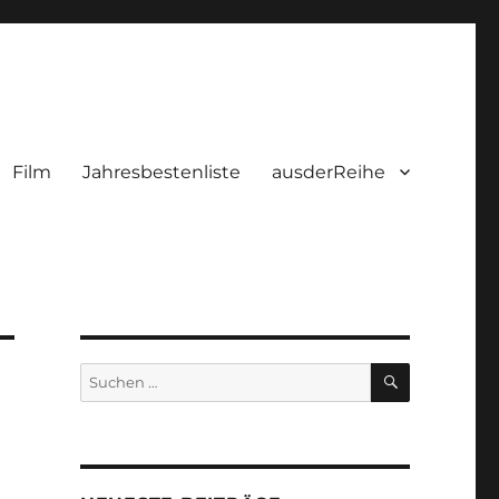
Film
Jahresbestenliste
ausderReihe
SUCHEN
Suchen
nach: