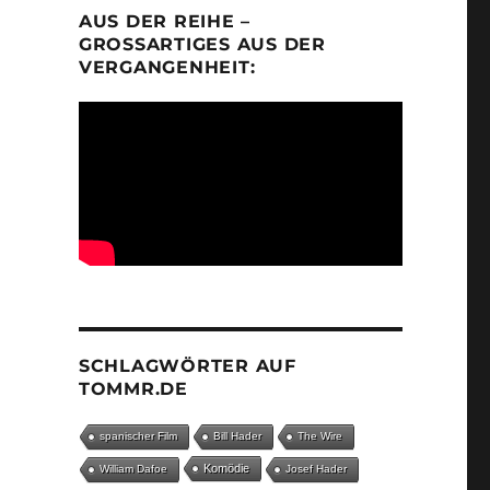
AUS DER REIHE –
GROSSARTIGES AUS DER V
ERGANGENHEIT:
SCHLAGWÖRTER AUF
TOMMR.DE
spanischer Film
Bill Hader
The Wire
Komödie
William Dafoe
Josef Hader