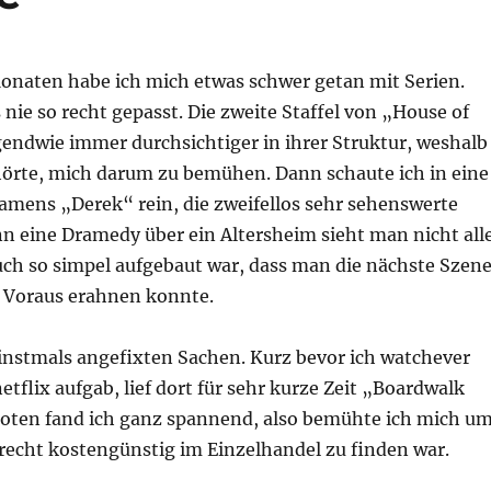
Monaten habe ich mich etwas schwer getan mit Serien.
 nie so recht gepasst. Die zweite Staffel von „House of
gendwie immer durchsichtiger in ihrer Struktur, weshalb
fhörte, mich darum zu bemühen. Dann schaute ich in eine
namens „Derek“ rein, die zweifellos sehr sehenswerte
nn eine Dramedy über ein Altersheim sieht man nicht all
uch so simpel aufgebaut war, dass man die nächste Szen
 Voraus erahnen konnte.
einstmals angefixten Sachen. Kurz bevor ich watchever
tflix aufgab, lief dort für sehr kurze Zeit „Boardwalk
loten fand ich ganz spannend, also bemühte ich mich u
ie recht kostengünstig im Einzelhandel zu finden war.
ire“