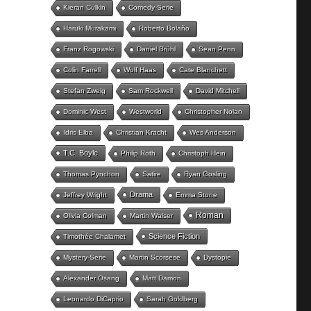
Kieran Culkin
Comedy-Serie
Haruki Murakami
Roberto Bolaño
Franz Rogowski
Daniel Brühl
Sean Penn
Colin Farrell
Wolf Haas
Cate Blanchett
Stefan Zweig
Sam Rockwell
David Mitchell
Dominic West
Westworld
Christopher Nolan
Idris Elba
Christian Kracht
Wes Anderson
T.C. Boyle
Philip Roth
Christoph Hein
Thomas Pynchon
Satire
Ryan Gosling
Drama
Jeffrey Wright
Emma Stone
Roman
Olivia Colman
Martin Walser
Science Fiction
Timothée Chalamet
Mystery-Serie
Martin Scorsese
Dystopie
Alexander Osang
Matt Damon
Leonardo DiCaprio
Sarah Goldberg