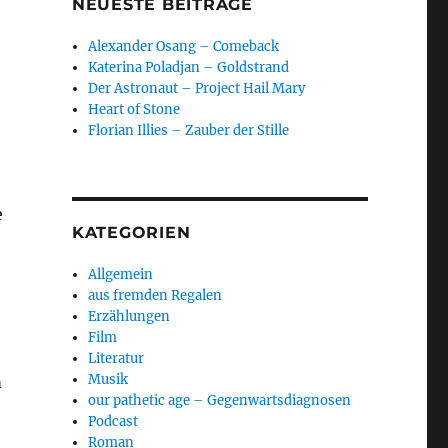
NEUESTE BEITRÄGE
Alexander Osang – Comeback
Katerina Poladjan – Goldstrand
Der Astronaut – Project Hail Mary
Heart of Stone
Florian Illies – Zauber der Stille
e
KATEGORIEN
e
Allgemein
aus fremden Regalen
Erzählungen
Film
Literatur
Musik
m
our pathetic age – Gegenwartsdiagnosen
Podcast
Roman