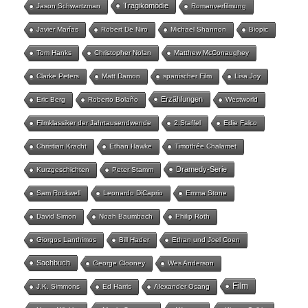
Tragikomödie
Jason Schwartzman
Romanverfilmung
Javier Marías
Robert De Niro
Michael Shannon
Biopic
Tom Hanks
Christopher Nolan
Matthew McConaughey
Clarke Peters
Matt Damon
spanischer Film
Lisa Joy
Erzählungen
Eric Berg
Roberto Bolaño
Westworld
Filmklassiker der Jahrtausendwende
2.Staffel
Edie Falco
Christian Kracht
Ethan Hawke
Timothée Chalamet
Dramedy-Serie
Kurzgeschichten
Peter Stamm
Sam Rockwell
Leonardo DiCaprio
Emma Stone
David Simon
Noah Baumbach
Philip Roth
Giorgos Lanthimos
Bill Hader
Ethan und Joel Coen
Sachbuch
George Clooney
Wes Anderson
Film
J.K. Simmons
Ed Harris
Alexander Osang