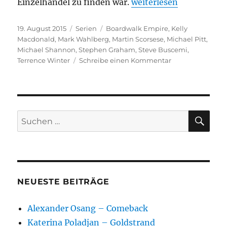
„Boardwalk Empire“
Einzelhandel zu finden war.
weiterlesen
Veröffentlicht
Kategorien
Schlagwörter
19. August 2015
Serien
Boardwalk Empire
,
Kelly
am
Macdonald
,
Mark Wahlberg
,
Martin Scorsese
,
Michael Pitt
,
Michael Shannon
,
Stephen Graham
,
Steve Buscemi
,
zu
Terrence Winter
Schreibe einen Kommentar
Boardwalk
Empire
SU
Suchen
nach:
NEUESTE BEITRÄGE
Alexander Osang – Comeback
Katerina Poladjan – Goldstrand