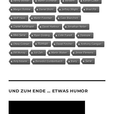
Henry Winkler
Martin Scorsese
Western
Kieran Culkin
Margot Robbie
Daniel Brühl
Jeffrey Wright
Brad Pitt
Wolf Haas
Martin Freeman
Cate Blanchett
Daniel Kehlmann
David Harbour
Jonathan Nolan
Mini-Serie
Ryan Gosling
Colin Farrell
Dystopie
Roman
Olivia Colman
David Fincher
Anthony Carrigan
Bill Murray
Juli Zeh
Martin Walser
Jesse Plemons
Serie
Amy Adams
Benedict Cumberbatch
Barry
UND ZUM ENDE … ETWAS HUMOR