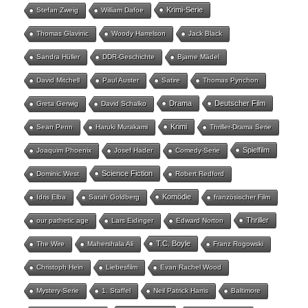
Krimi-Serie
Stefan Zweig
William Dafoe
Thomas Glavinic
Woody Harrelson
Jack Black
Sandra Hüller
DDR-Geschichte
Bjarne Mädel
David Mitchell
Paul Auster
Satire
Thomas Pynchon
Drama
Deutscher Film
Greta Gerwig
David Schalko
Krimi
Sean Penn
Haruki Murakami
Thriller-Drama Serie
Spielfilm
Joaquim Phoenix
Josef Hader
Comedy-Serie
Science Fiction
Dominic West
Robert Redford
Komödie
Idris Elba
Sarah Goldberg
französischer Film
Thriller
our pathetic age
Lars Eidinger
Edward Norton
T.C. Boyle
The Wire
Mahershala Ali
Franz Rogowski
Christoph Hein
Liebesfilm
Evan Rachel Wood
Mystery-Serie
1. Staffel
Neil Patrick Harris
Baltimore