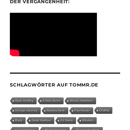
ER VERGANGENHEIT:
SCHLAGWÖRTER AUF TOMMR.DE
Ryan Gosling
Emma Stone
Woody Harrelson
Drama
George Clooney
Mystery-Serie
Paul Auster
Barry
David Harbour
Ed Harris
Western