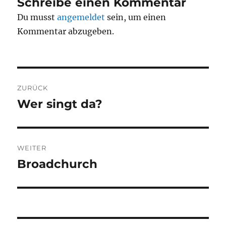
Schreibe einen Kommentar
Du musst
angemeldet
sein, um einen
Kommentar abzugeben.
Beitragsnavigation
ZURÜCK
Wer singt da?
Vorheriger
Beitrag:
WEITER
Broadchurch
Nächster
Beitrag: