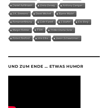
Daniel Kehlmann
Greta Gerwig
Anthony Carrigan
J.K. Simmons
David Mitchell
Bjarne Mädel
Romanverfilmung
Colin Farrell
2.Staffel
Eric Berg
Film
Margot Robbie
Thriller-Drama Serie
Robert Redford
Idris Elba
Jason Schwartzman
UND ZUM ENDE … ETWAS HUMOR