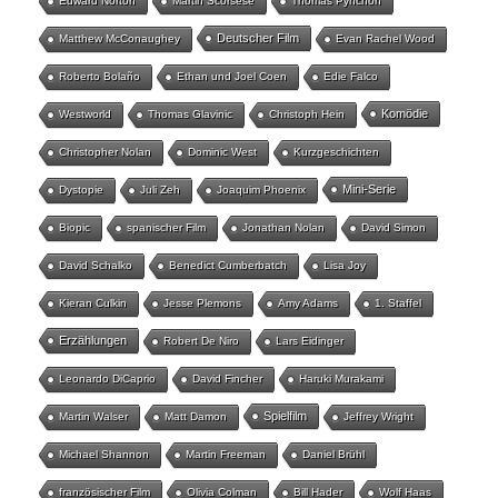
Edward Norton
Martin Scorsese
Thomas Pynchon
Deutscher Film
Matthew McConaughey
Evan Rachel Wood
Roberto Bolaño
Ethan und Joel Coen
Edie Falco
Komödie
Westworld
Thomas Glavinic
Christoph Hein
Christopher Nolan
Dominic West
Kurzgeschichten
Mini-Serie
Dystopie
Juli Zeh
Joaquim Phoenix
Biopic
spanischer Film
Jonathan Nolan
David Simon
David Schalko
Benedict Cumberbatch
Lisa Joy
Kieran Culkin
Jesse Plemons
Amy Adams
1. Staffel
Erzählungen
Robert De Niro
Lars Eidinger
Leonardo DiCaprio
David Fincher
Haruki Murakami
Spielfilm
Martin Walser
Matt Damon
Jeffrey Wright
Michael Shannon
Martin Freeman
Daniel Brühl
französischer Film
Olivia Colman
Bill Hader
Wolf Haas