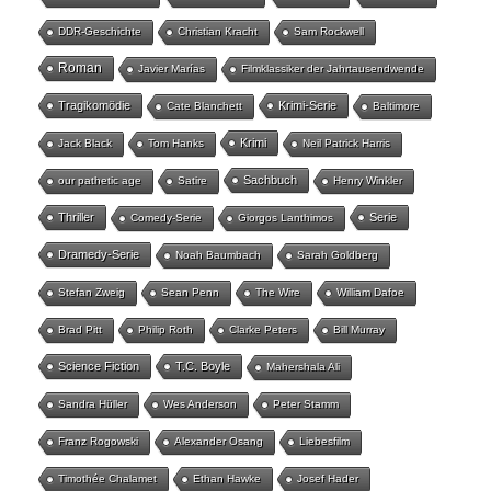
DDR-Geschichte
Christian Kracht
Sam Rockwell
Roman
Javier Marías
Filmklassiker der Jahrtausendwende
Tragikomödie
Krimi-Serie
Cate Blanchett
Baltimore
Krimi
Jack Black
Tom Hanks
Neil Patrick Harris
Sachbuch
our pathetic age
Satire
Henry Winkler
Thriller
Serie
Comedy-Serie
Giorgos Lanthimos
Dramedy-Serie
Noah Baumbach
Sarah Goldberg
Stefan Zweig
Sean Penn
The Wire
William Dafoe
Brad Pitt
Philip Roth
Clarke Peters
Bill Murray
Science Fiction
T.C. Boyle
Mahershala Ali
Sandra Hüller
Wes Anderson
Peter Stamm
Franz Rogowski
Alexander Osang
Liebesfilm
Timothée Chalamet
Ethan Hawke
Josef Hader