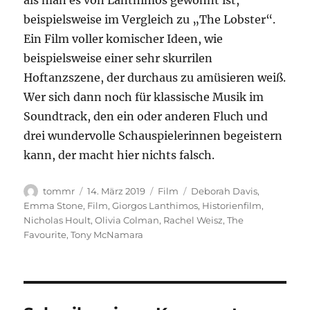
als man es von Lanthimos gewöhnt ist,
beispielsweise im Vergleich zu „The Lobster“.
Ein Film voller komischer Ideen, wie
beispielsweise einer sehr skurrilen
Hoftanzszene, der durchaus zu amüsieren weiß.
Wer sich dann noch für klassische Musik im
Soundtrack, den ein oder anderen Fluch und
drei wundervolle Schauspielerinnen begeistern
kann, der macht hier nichts falsch.
Autor
Veröffentlicht
Kategorien
Schlagwörter
tommr
14. März 2019
Film
Deborah Davis
,
am
Emma Stone
,
Film
,
Giorgos Lanthimos
,
Historienfilm
,
Nicholas Hoult
,
Olivia Colman
,
Rachel Weisz
,
The
Favourite
,
Tony McNamara