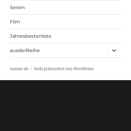
Serien
Film
Jahresbestenliste
Unterme
ausderReihe
öffnen
tommr.de
Stolz präsentiert von WordPress