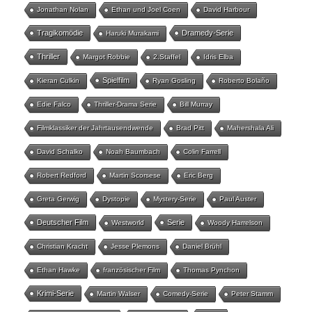
Jonathan Nolan
Ethan und Joel Coen
David Harbour
Tragikomödie
Dramedy-Serie
Haruki Murakami
Thriller
Margot Robbie
2.Staffel
Idris Elba
Spielfilm
Kieran Culkin
Ryan Gosling
Roberto Bolaño
Edie Falco
Thriller-Drama Serie
Bill Murray
Filmklassiker der Jahrtausendwende
Brad Pitt
Mahershala Ali
David Schalko
Noah Baumbach
Colin Farrell
Robert Redford
Martin Scorsese
Eric Berg
Greta Gerwig
Dystopie
Mystery-Serie
Paul Auster
Deutscher Film
Serie
Westworld
Woody Harrelson
Christian Kracht
Jesse Plemons
Daniel Brühl
Ethan Hawke
französischer Film
Thomas Pynchon
Krimi-Serie
Martin Walser
Comedy-Serie
Peter Stamm