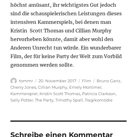
höchst amüsant, ihr wichtigstes Gut jedoch
sind die schauspielerischen Leistungen dieses
intensiven Kammerspiels, bei denen man
Kristin Scott Thomas und Cillian Murphy
hervorheben könnte, damit aber wohl den
Anderen Unrecht tun würde. Ein wunderbarer
Film, der für keine Party der Welt zum Vorbild
genommen werden sollte.
Autor
Veröffentlicht
Kategorien
Schlagwörter
tommr
20. November 2017
Film
Bruno Ganz
,
am
Cherry Jones
,
Cillian Murphy
,
Emely Mortimer
,
Kammerspiel
,
Kristin Scott Thomas
,
Patricia Clarkson
,
Sally Potter
,
The Party
,
Timothy Spall
,
Tragikomödie
Schreibe einen Kommentar