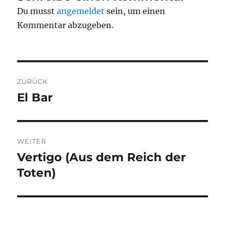
Du musst
angemeldet
sein, um einen
Kommentar abzugeben.
Beitragsnavigation
ZURÜCK
El Bar
Vorheriger
Beitrag:
WEITER
Vertigo (Aus dem Reich der
Nächster
Beitrag:
Toten)