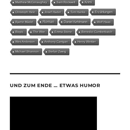
Krimi
Matthew McConaughey
Sam Rockwell
Erzählungen
Christoph Hein
Josef Hader
Tom Hanks
Roman
Daniel Kehlmann
Bjarne Mädel
Wolf Haas
Biopic
The Wire
Emma Stone
Benedict Cumberbatch
Wes Anderson
Anthony Carrigan
Henry Winkler
Michael Shannon
Stefan Zweig
UND ZUM ENDE … ETWAS HUMOR