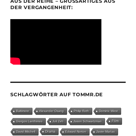
AUS DER REIHE – GROSSARTIGES AUS D
ER VERGANGENHEIT:
SCHLAGWÖRTER AUF TOMMR.DE
Baltimore
Alexander Osang
Philip Roth
Dominic West
Film
Giorgos Lanthimos
Juli Zeh
Jason Schwartzman
Drama
David Mitchell
Edward Norton
Javier Marías