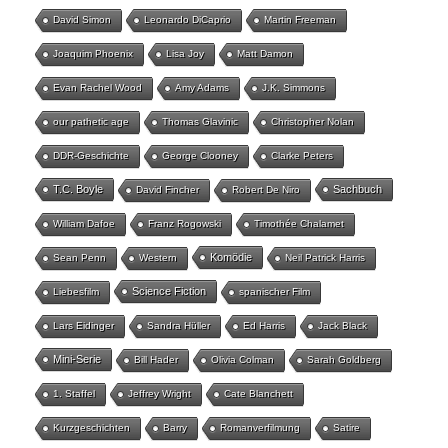
David Simon
Leonardo DiCaprio
Martin Freeman
Joaquim Phoenix
Lisa Joy
Matt Damon
Evan Rachel Wood
Amy Adams
J.K. Simmons
our pathetic age
Thomas Glavinic
Christopher Nolan
DDR-Geschichte
George Clooney
Clarke Peters
T.C. Boyle
Sachbuch
David Fincher
Robert De Niro
William Dafoe
Franz Rogowski
Timothée Chalamet
Komödie
Sean Penn
Western
Neil Patrick Harris
Science Fiction
Liebesfilm
spanischer Film
Lars Eidinger
Sandra Hüller
Ed Harris
Jack Black
Mini-Serie
Bill Hader
Olivia Colman
Sarah Goldberg
1. Staffel
Jeffrey Wright
Cate Blanchett
Kurzgeschichten
Barry
Romanverfilmung
Satire