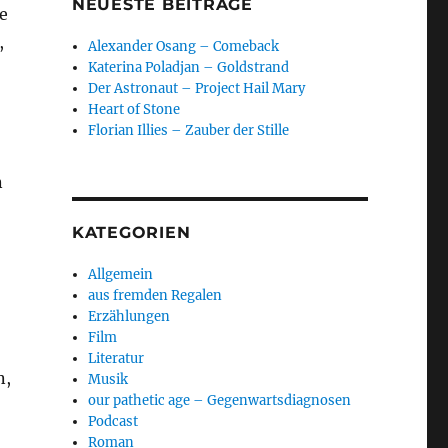
NEUESTE BEITRÄGE
e
,
Alexander Osang – Comeback
Katerina Poladjan – Goldstrand
Der Astronaut – Project Hail Mary
Heart of Stone
Florian Illies – Zauber der Stille
n
KATEGORIEN
Allgemein
aus fremden Regalen
Erzählungen
Film
Literatur
n,
Musik
our pathetic age – Gegenwartsdiagnosen
Podcast
Roman