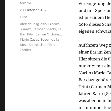
Autor
tommr
Verlängerung d
Veröffentlicht
20. Oktober 2017
und mit Speis un
am
Kategorien
Film
ist in seinem H
Schlagwörter
Álex de la Iglesia
,
Blanca
2016 dieses Scha
Suárez
,
Carmen Machi
,
El
eigenen schwar
Bar
,
Film
,
Jaime Ordóñez
,
Mario Casas
,
Secun de la
Rosa
,
spanischer Film
,
Auf ihrem Weg z
Thriller
einer Bar im Ze
Hier sitzen die 
nur kurz mit ei
Nacho (Mario Ca
Bar dazugehören
Trini (Carmen Ma
Jahren Sátur (Se
was aber beim h
nicht immer leic