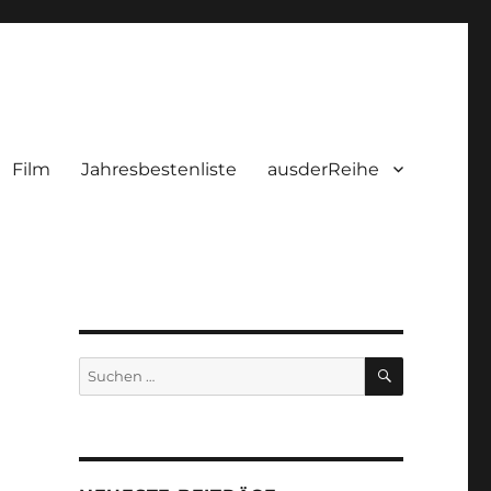
Film
Jahresbestenliste
ausderReihe
SUCHEN
Suchen
nach: