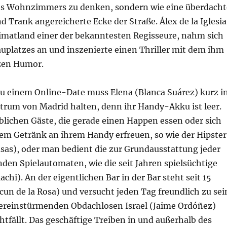
es Wohnzimmers zu denken, sondern wie eine überdacht
d Trank angereicherte Ecke der Straße. Álex de la Iglesia
eimatland einer der bekanntesten Regisseure, nahm sich
uplatzes an und inszenierte einen Thriller mit dem ihm
zen Humor.
u einem Online-Date muss Elena (Blanca Suárez) kurz i
ntrum von Madrid halten, denn ihr Handy-Akku ist leer.
üblichen Gäste, die gerade einen Happen essen oder sich
nem Getränk an ihrem Handy erfreuen, so wie der Hipster
sas), oder man bedient die zur Grundausstattung jeder
den Spielautomaten, wie die seit Jahren spielsüchtige
chi). An der eigentlichen Bar in der Bar steht seit 15
cun de la Rosa) und versucht jeden Tag freundlich zu sei
ereinstürmenden Obdachlosen Israel (Jaime Ordóñez)
htfällt. Das geschäftige Treiben in und außerhalb des