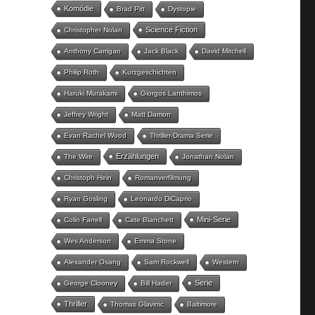
Komödie
Brad Pitt
Dystopie
Science Fiction
Christopher Nolan
Anthony Carrigan
Jack Black
David Mitchell
Philip Roth
Kurzgeschichten
Haruki Murakami
Giorgos Lanthimos
Jeffrey Wright
Matt Damon
Evan Rachel Wood
Thriller-Drama Serie
Erzählungen
The Wire
Jonathan Nolan
Christoph Hein
Romanverfilmung
Ryan Gosling
Leonardo DiCaprio
Mini-Serie
Colin Farrell
Cate Blanchett
Wes Anderson
Emma Stone
Alexander Osang
Sam Rockwell
Western
Serie
George Clooney
Bill Hader
Thriller
Thomas Glavinic
Baltimore