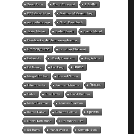
Sean Penn
Franz Rogowski
2.Staffel
DDR-Geschichte
Matthew McConaughey
our pathetic age
Noah Baumbach
Javier Marías
Stefan Zweig
Bjarne Mädel
Filmklassiker der Jahrtausendwende
Dramedy-Serie
Timothée Chalamet
Liebesfilm
Woody Harrelson
Amy Adams
Drama
Bill Murray
Eric Berg
Margot Robbie
Edward Norton
Roman
Ethan Hawke
Joaquim Phoenix
Satire
Tom Hanks
David Harbour
Martin Freeman
Thomas Pynchon
Spielfilm
Kieran Culkin
Roberto Bolaño
Daniel Kehlmann
Deutscher Film
Ed Harris
Martin Walser
Comedy-Serie