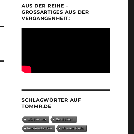
AUS DER REIHE –
GROSSARTIGES AUS DER V
ERGANGENHEIT:
SCHLAGWÖRTER AUF
TOMMR.DE
J.K. Simmons
David Simon
französischer Film
Christian Kracht