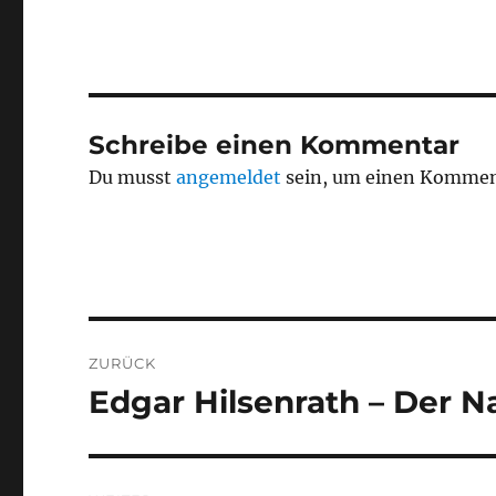
Schreibe einen Kommentar
Du musst
angemeldet
sein, um einen Kommen
Beitragsnavigation
ZURÜCK
Edgar Hilsenrath – Der Na
Vorheriger
Beitrag: