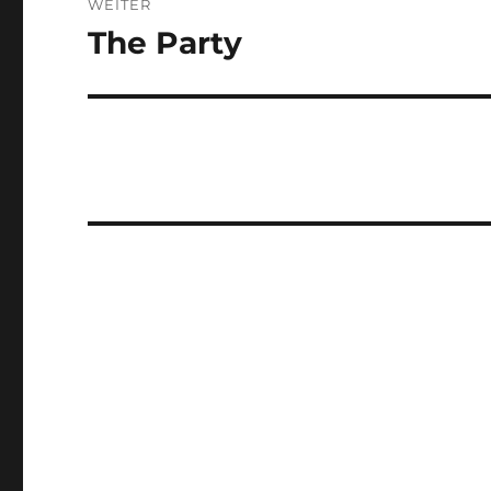
WEITER
The Party
Nächster
Beitrag: