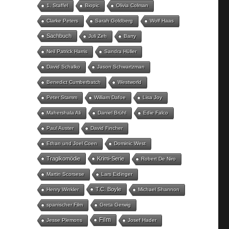
1. Staffel
Biopic
Olivia Colman
Clarke Peters
Sarah Goldberg
Wolf Haas
Sachbuch
Juli Zeh
Barry
Neil Patrick Harris
Sandra Hüller
David Schalko
Jason Schwartzman
Benedict Cumberbatch
Westworld
Peter Stamm
William Dafoe
Lisa Joy
Mahershala Ali
Daniel Brühl
Edie Falco
Paul Auster
David Fincher
Ethan und Joel Coen
Dominic West
Tragikomödie
Krimi-Serie
Robert De Niro
Martin Scorsese
Lars Eidinger
T.C. Boyle
Henry Winkler
Michael Shannon
spanischer Film
Greta Gerwig
Film
Jesse Plemons
Josef Hader