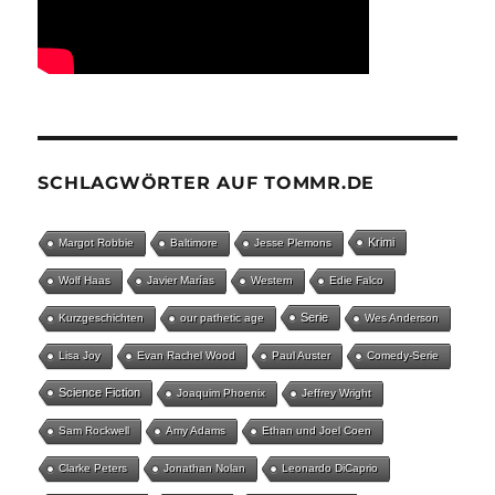
SCHLAGWÖRTER AUF TOMMR.DE
Krimi
Margot Robbie
Baltimore
Jesse Plemons
Wolf Haas
Javier Marías
Western
Edie Falco
Serie
Kurzgeschichten
our pathetic age
Wes Anderson
Lisa Joy
Evan Rachel Wood
Paul Auster
Comedy-Serie
Science Fiction
Joaquim Phoenix
Jeffrey Wright
Sam Rockwell
Amy Adams
Ethan und Joel Coen
Clarke Peters
Jonathan Nolan
Leonardo DiCaprio