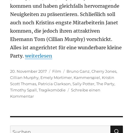
kommen und haben gleichfalls hervorragende
Neuigkeiten zu präsentieren. Schließlich soll
auch noch Kristins engste Mitarbeiterin Janet
kommen, die jedoch ihren attraktiven
Ehemann Tom (Cillian Murphy) vorschickt.
Alles ist angerichtet für eine wunderbare kleine
„The Party“
Party.
weiterlesen
Veröffentlicht
Kategorien
Schlagwörter
20. November 2017
Film
Bruno Ganz
,
Cherry Jones
,
am
Cillian Murphy
,
Emely Mortimer
,
Kammerspiel
,
Kristin
Scott Thomas
,
Patricia Clarkson
,
Sally Potter
,
The Party
,
Timothy Spall
,
Tragikomödie
Schreibe einen
zu
Kommentar
The
Party
SU
Suchen