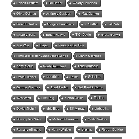
Robert Redford
Bill Hader
Woody Harrelson
Olivia Colman
Anthony Carrigan
Matt Damon
David Schalko
Giorgos Lanthimos
1. Staffel
Juli Zeh
T.C. Boyle
Mystery-Serie
Ethan Hawke
Greta Gerwig
The Wire
Biopic
französischer Film
Filmklassiker der Jahrtausendwende
Martin Scorsese
Krimi-Serie
Tragikomödie
Noah Baumbach
Komödie
Spielfilm
David Fincher
Satire
George Clooney
Josef Hader
Neil Patrick Harris
Thriller
Westworld
Eric Berg
Kieran Culkin
David Mitchell
Idris Elba
Bill Murray
Liebesfilm
Christopher Nolan
Michael Shannon
Martin Walser
Drama
Romanverfilmung
Henry Winkler
Robert De Niro