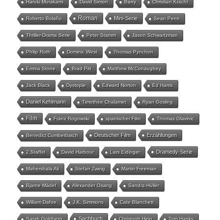
Haruki Murakami
David Simon
Barry
Christian Kracht
Roman
Mini-Serie
Roberto Bolaño
Sean Penn
Thriller-Drama Serie
Peter Stamm
Jason Schwartzman
Philip Roth
Dominic West
Thomas Pynchon
Emma Stone
Brad Pitt
Matthew McConaughey
Jack Black
Dystopie
Edward Norton
Ed Harris
Daniel Kehlmann
Timothée Chalamet
Ryan Gosling
Film
Franz Rogowski
spanischer Film
Thomas Glavinic
Deutscher Film
Erzählungen
Benedict Cumberbatch
Dramedy-Serie
2.Staffel
David Harbour
Lars Eidinger
Mahershala Ali
Stefan Zweig
Martin Freeman
Bjarne Mädel
Alexander Osang
Sandra Hüller
William Dafoe
J.K. Simmons
Cate Blanchett
Sachbuch
Sarah Goldberg
Christoph Hein
Tom Hanks