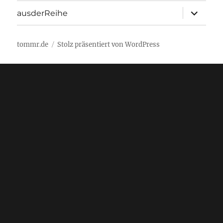
Unterme
ausderReihe
öffnen
tommr.de
Stolz präsentiert von WordPress