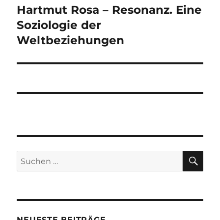
Hartmut Rosa – Resonanz. Eine
Nächster
Beitrag:
Soziologie der
Weltbeziehungen
SU
Suchen
nach:
NEUESTE BEITRÄGE