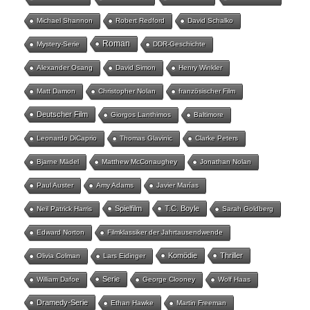
Michael Shannon
Robert Redford
David Schalko
Roman
Mystery-Serie
DDR-Geschichte
Alexander Osang
David Simon
Henry Winkler
Matt Damon
Christopher Nolan
französischer Film
Deutscher Film
Giorgos Lanthimos
Baltimore
Leonardo DiCaprio
Thomas Glavinic
Clarke Peters
Bjarne Mädel
Matthew McConaughey
Jonathan Nolan
Paul Auster
Amy Adams
Javier Marías
Spielfilm
T.C. Boyle
Neil Patrick Harris
Sarah Goldberg
Edward Norton
Filmklassiker der Jahrtausendwende
Komödie
Thriller
Olivia Colman
Lars Eidinger
Serie
William Dafoe
George Clooney
Wolf Haas
Dramedy-Serie
Ethan Hawke
Martin Freeman