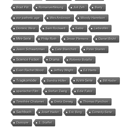
Brad Pitt
Romanverfilmung
Juli Zeh
Barry
our pathetic age
Wes Anderson
Woody Harrelson
Dominic West
Sam Rockwell
Satire
Liebesfilm
Mini-Serie
Philip Roth
Jesse Plemons
Daniel Brühl
Jason Schwartzman
Cate Blanchett
Peter Stamm
Science Fiction
Drama
Roberto Bolaño
Evan Rachel Wood
Jeffrey Wright
Ed Harris
Tragikomödie
Krimi-Serie
Sandra Hüller
Bill Hader
spanischer Film
Stefan Zweig
Edie Falco
Timothée Chalamet
Greta Gerwig
Thomas Pynchon
Sachbuch
Josef Hader
Eric Berg
Comedy-Serie
Dystopie
1. Staffel