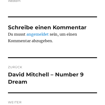
Western
Schreibe einen Kommentar
Du musst
angemeldet
sein, um einen
Kommentar abzugeben.
Beitragsnavigation
ZURÜCK
David Mitchell – Number 9
Vorheriger
Beitrag:
Dream
WEITER