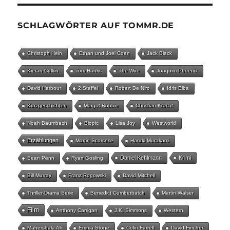
SCHLAGWÖRTER AUF TOMMR.DE
Christoph Hein
Ethan und Joel Coen
Jack Black
Kieran Culkin
Tom Hanks
The Wire
Joaquim Phoenix
David Harbour
2.Staffel
Robert De Niro
Idris Elba
Kurzgeschichten
Margot Robbie
Christian Kracht
Noah Baumbach
Biopic
Lisa Joy
Westworld
Erzählungen
Martin Scorsese
Haruki Murakami
Daniel Kehlmann
Krimi
Sean Penn
Ryan Gosling
Bill Murray
Franz Rogowski
David Mitchell
Thriller-Drama Serie
Benedict Cumberbatch
Martin Walser
Film
Anthony Carrigan
J.K. Simmons
Western
Mahershala Ali
Emma Stone
Colin Farrell
David Fincher