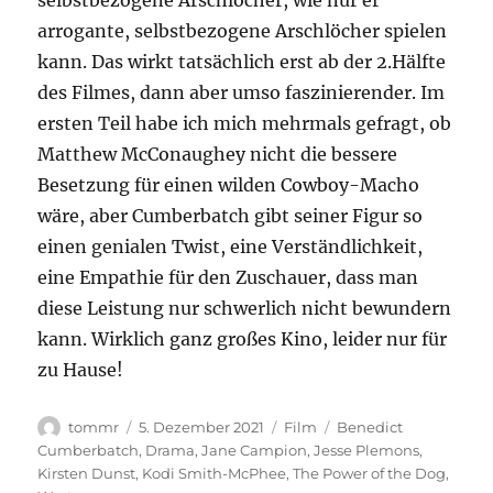
selbstbezogene Arschlöcher, wie nur er
arrogante, selbstbezogene Arschlöcher spielen
kann. Das wirkt tatsächlich erst ab der 2.Hälfte
des Filmes, dann aber umso faszinierender. Im
ersten Teil habe ich mich mehrmals gefragt, ob
Matthew McConaughey nicht die bessere
Besetzung für einen wilden Cowboy-Macho
wäre, aber Cumberbatch gibt seiner Figur so
einen genialen Twist, eine Verständlichkeit,
eine Empathie für den Zuschauer, dass man
diese Leistung nur schwerlich nicht bewundern
kann. Wirklich ganz großes Kino, leider nur für
zu Hause!
Autor
Veröffentlicht
Kategorien
Schlagwörter
tommr
5. Dezember 2021
Film
Benedict
am
Cumberbatch
,
Drama
,
Jane Campion
,
Jesse Plemons
,
Kirsten Dunst
,
Kodi Smith-McPhee
,
The Power of the Dog
,