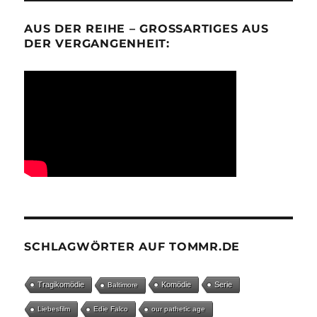
AUS DER REIHE – GROSSARTIGES AUS D
ER VERGANGENHEIT:
SCHLAGWÖRTER AUF TOMMR.DE
Tragikomödie
Komödie
Serie
Baltimore
Liebesfilm
Edie Falco
our pathetic age