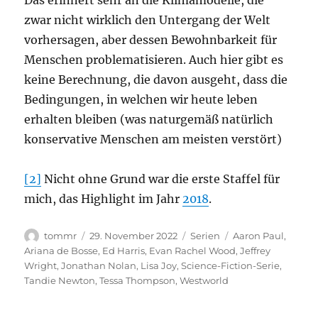
Das erinnert sehr an die Klimamodelle, die
zwar nicht wirklich den Untergang der Welt
vorhersagen, aber dessen Bewohnbarkeit für
Menschen problematisieren. Auch hier gibt es
keine Berechnung, die davon ausgeht, dass die
Bedingungen, in welchen wir heute leben
erhalten bleiben (was naturgemäß natürlich
konservative Menschen am meisten verstört)
[2]
Nicht ohne Grund war die erste Staffel für
mich, das Highlight im Jahr
2018
.
Autor
Veröffentlicht
Kategorien
Schlagwörter
tommr
29. November 2022
Serien
Aaron Paul
,
am
Ariana de Bosse
,
Ed Harris
,
Evan Rachel Wood
,
Jeffrey
Wright
,
Jonathan Nolan
,
Lisa Joy
,
Science-Fiction-Serie
,
Tandie Newton
,
Tessa Thompson
,
Westworld