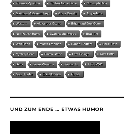
Thomas Pynchon
Thriller-Drama Serie
Christoph Hein
Matthew McConaughey
Greta Gerwig
Amy Adams
Western
Alexander Osang
Ethan und Joel Coen
Neil Patrick Harris
Evan Rachel Wood
Brad Pitt
Wolf Haas
Martin Freeman
Robert Redford
Philip Roth
Mini-Serie
Mystery-Serie
Emma Stone
Lars Eidinger
T.C. Boyle
Barry
Jesse Plemons
Westworld
Erzählungen
Thriller
Josef Hader
UND ZUM ENDE … ETWAS HUMOR