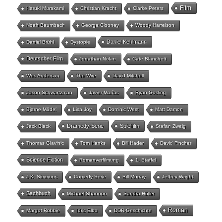
Film
Haruki Murakami
Christian Kracht
Clarke Peters
Noah Baumbach
George Clooney
Woody Harrelson
Daniel Kehlmann
Daniel Brühl
Dystopie
Deutscher Film
Jonathan Nolan
Cate Blanchett
Wes Anderson
The Wire
David Mitchell
Jason Schwartzman
Javier Marías
Ryan Gosling
Bjarne Mädel
Lisa Joy
Dominic West
Matt Damon
Dramedy-Serie
Spielfilm
Jack Black
Stefan Zweig
Thomas Glavinic
Tom Hanks
Bill Hader
David Fincher
Science Fiction
Romanverfilmung
1. Staffel
J.K. Simmons
Comedy-Serie
Bill Murray
Jeffrey Wright
Sachbuch
Michael Shannon
Sandra Hüller
Roman
Margot Robbie
Idris Elba
DDR-Geschichte