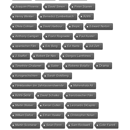
Joaquim Phoenix
David Simon
Peter Stamm
Krimi
Henry Winkler
Benedict Cumberbatch
Olivia Colman
David Harbour
Biopic
Edward Norton
Anthony Carrigan
Franz Rogowski
Paul Auster
spanischer Film
Eric Berg
Ed Harris
Juli Zeh
2.Staffel
Robert De Niro
Giorgos Lanthimos
Drama
Timothée Chalamet
Satire
Roberto Bolaño
Kurzgeschichten
Sarah Goldberg
Filmklassiker der Jahrtausendwende
Mahershala Ali
Krimi-Serie
David Schalko
französischer Film
Martin Walser
Kieran Culkin
Leonardo DiCaprio
William Dafoe
Ethan Hawke
Christopher Nolan
Martin Scorsese
Sean Penn
Sam Rockwell
Colin Farrell