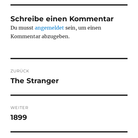
Schreibe einen Kommentar
Du musst
angemeldet
sein, um einen
Kommentar abzugeben.
Beitragsnavigation
ZURÜCK
The Stranger
Vorheriger
Beitrag:
WEITER
1899
Nächster
Beitrag: