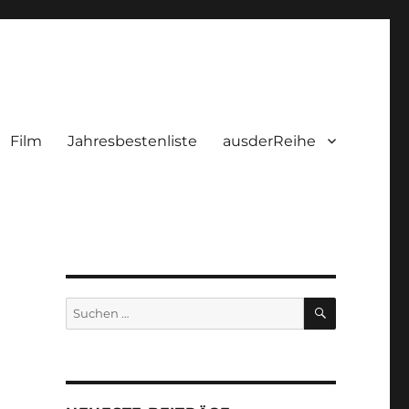
Film
Jahresbestenliste
ausderReihe
SUCHEN
Suchen
nach: