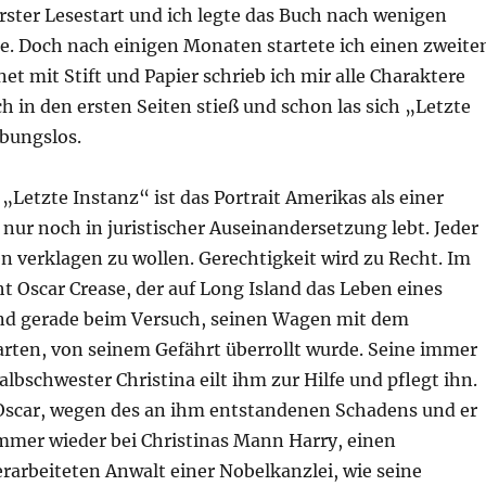
rster Lesestart und ich legte das Buch nach wenigen
ke. Doch nach einigen Monaten startete ich einen zweite
et mit Stift und Papier schrieb ich mir alle Charaktere
ich in den ersten Seiten stieß und schon las sich „Letzte
ibungslos.
Letzte Instanz“ ist das Portrait Amerikas als einer
e nur noch in juristischer Auseinandersetzung lebt. Jeder
en verklagen zu wollen. Gerechtigkeit wird zu Recht. Im
t Oscar Crease, der auf Long Island das Leben eines
nd gerade beim Versuch, seinen Wagen mit dem
arten, von seinem Gefährt überrollt wurde. Seine immer
lbschwester Christina eilt ihm zur Hilfe und pflegt ihn.
 Oscar, wegen des an ihm entstandenen Schadens und er
immer wieder bei Christinas Mann Harry, einen
arbeiteten Anwalt einer Nobelkanzlei, wie seine