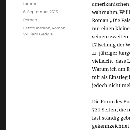
Autor
tommr
amerikanischen 
Veröffentlicht
6. September 2013
wahrnahm. Willia
am
Kategorien
Roman
Roman „Die Fäls
Schlagwörter
Letzte Instanz
,
Roman
,
nur einen kleine
William Gaddis
seinem zweiten 
Fälschung der W
11-jähriger Jung
vielleicht, dass
Warum ich am En
mir als Einstieg
jedoch nicht meh
Die Form des Buc
720 Seiten, die n
fast ständig geb
gekennzeichnet w