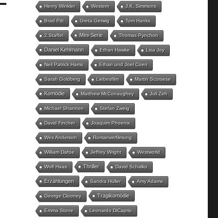
Henry Winkler
Western
J.K. Simmons
Brad Pitt
Greta Gerwig
Tom Hanks
Mini-Serie
2.Staffel
Thomas Pynchon
Daniel Kehlmann
Ethan Hawke
Lisa Joy
Neil Patrick Harris
Ethan und Joel Coen
Sarah Goldberg
Liebesfilm
Martin Scorsese
Komödie
Matthew McConaughey
Juli Zeh
Michael Shannon
Stefan Zweig
David Fincher
Joaquim Phoenix
Wes Anderson
Romanverfilmung
William Dafoe
Jeffrey Wright
Westworld
Thriller
Wolf Haas
David Schalko
Erzählungen
Sandra Hüller
Amy Adams
Tragikomödie
George Clooney
Emma Stone
Leonardo DiCaprio