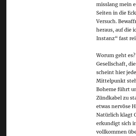
misslang mein e
Seiten in die Ec
Versuch. Bewaffn
heraus, auf die 
Instanz“ fast re
Worum geht es? „
Gesellschaft, di
scheint hier jed
Mittelpunkt steh
Boheme führt u
Zündkabel zu st
etwas nervöse Ha
Natürlich klagt
erkundigt sich 
vollkommen über