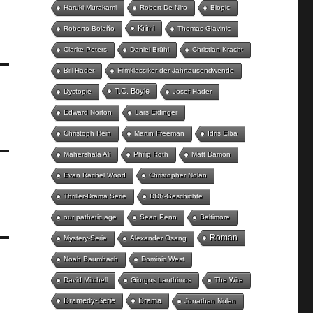
Haruki Murakami
Robert De Niro
Biopic
Krimi
Roberto Bolaño
Thomas Glavinic
Clarke Peters
Daniel Brühl
Christian Kracht
Bill Hader
Filmklassiker der Jahrtausendwende
T.C. Boyle
Dystopie
Josef Hader
Edward Norton
Lars Eidinger
Christoph Hein
Martin Freeman
Idris Elba
Mahershala Ali
Philip Roth
Matt Damon
Evan Rachel Wood
Christopher Nolan
Thriller-Drama Serie
DDR-Geschichte
our pathetic age
Sean Penn
Baltimore
Roman
Mystery-Serie
Alexander Osang
Noah Baumbach
Dominic West
David Mitchell
Giorgos Lanthimos
The Wire
Dramedy-Serie
Drama
Jonathan Nolan