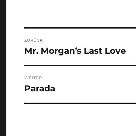
Beitragsnavigation
ZURÜCK
Mr. Morgan’s Last Love
Vorheriger
Beitrag:
WEITER
Parada
Nächster
Beitrag: