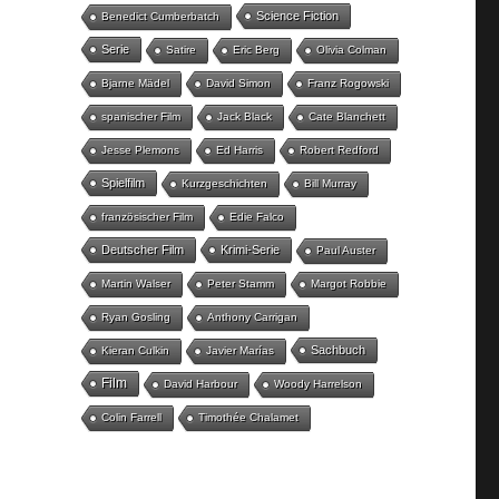
Science Fiction
Benedict Cumberbatch
Serie
Satire
Eric Berg
Olivia Colman
Bjarne Mädel
David Simon
Franz Rogowski
spanischer Film
Jack Black
Cate Blanchett
Jesse Plemons
Ed Harris
Robert Redford
Spielfilm
Kurzgeschichten
Bill Murray
französischer Film
Edie Falco
Deutscher Film
Krimi-Serie
Paul Auster
Martin Walser
Peter Stamm
Margot Robbie
Ryan Gosling
Anthony Carrigan
Sachbuch
Kieran Culkin
Javier Marías
Film
David Harbour
Woody Harrelson
Colin Farrell
Timothée Chalamet