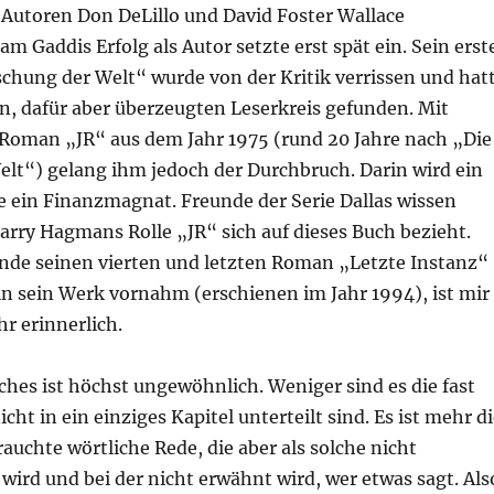
Autoren Don DeLillo und David Foster Wallace
m Gaddis Erfolg als Autor setzte erst spät ein. Sein erst
chung der Welt“ wurde von der Kritik verrissen und hat
n, dafür aber überzeugten Leserkreis gefunden. Mit
Roman „JR“ aus dem Jahr 1975 (rund 20 Jahre nach „Die
elt“) gelang ihm jedoch der Durchbruch. Darin wird ein
e ein Finanzmagnat. Freunde der Serie Dallas wissen
 Larry Hagmans Rolle „JR“ sich auf dieses Buch bezieht.
de seinen vierten und letzten Roman „Letzte Instanz“
 in sein Werk vornahm (erschienen im Jahr 1994), ist mir
r erinnerlich.
hes ist höchst ungewöhnlich. Weniger sind es die fast
icht in ein einziges Kapitel unterteilt sind. Es ist mehr d
rauchte wörtliche Rede, die aber als solche nicht
ird und bei der nicht erwähnt wird, wer etwas sagt. Als