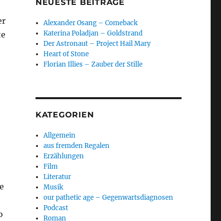
NEUESTE BEITRÄGE
er
Alexander Osang – Comeback
Katerina Poladjan – Goldstrand
te
Der Astronaut – Project Hail Mary
Heart of Stone
Florian Illies – Zauber der Stille
KATEGORIEN
Allgemein
aus fremden Regalen
Erzählungen
Film
Literatur
ie
Musik
our pathetic age – Gegenwartsdiagnosen
Podcast
o
Roman