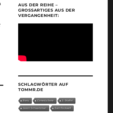
n
AUS DER REIHE –
GROSSARTIGES AUS DER V
ERGANGENHEIT:
r
SCHLAGWÖRTER AUF
TOMMR.DE
Barry
Comedy-Serie
1. Staffel
Jason Schwartzman
Sam Rockwell