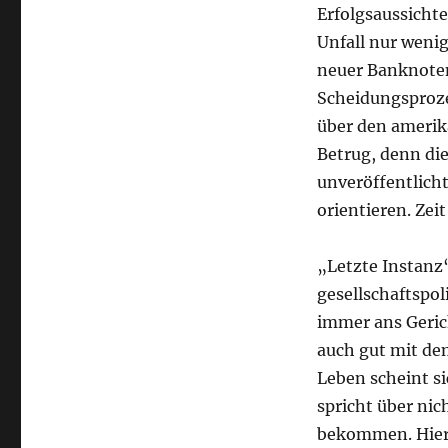
Erfolgsaussichte
Unfall nur wenig
neuer Banknoten 
Scheidungsproze
über den amerik
Betrug, denn die
unveröffentlich
orientieren. Zei
„Letzte Instanz“
gesellschaftspo
immer ans Geric
auch gut mit de
Leben scheint s
spricht über nic
bekommen. Hier 