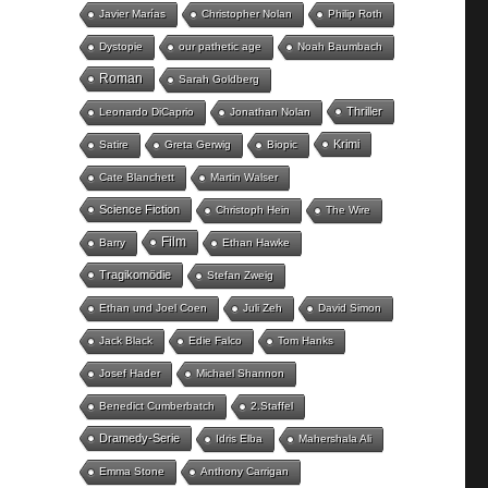
Javier Marías
Christopher Nolan
Philip Roth
Dystopie
our pathetic age
Noah Baumbach
Roman
Sarah Goldberg
Thriller
Leonardo DiCaprio
Jonathan Nolan
Krimi
Satire
Greta Gerwig
Biopic
Cate Blanchett
Martin Walser
Science Fiction
Christoph Hein
The Wire
Film
Barry
Ethan Hawke
Tragikomödie
Stefan Zweig
Ethan und Joel Coen
Juli Zeh
David Simon
Jack Black
Edie Falco
Tom Hanks
Josef Hader
Michael Shannon
Benedict Cumberbatch
2.Staffel
Dramedy-Serie
Idris Elba
Mahershala Ali
Emma Stone
Anthony Carrigan