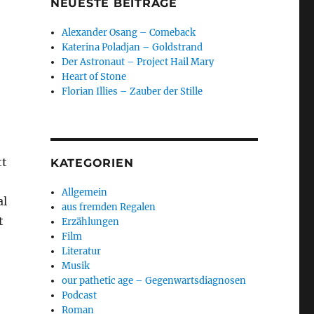
NEUESTE BEITRÄGE
Alexander Osang – Comeback
Katerina Poladjan – Goldstrand
Der Astronaut – Project Hail Mary
Heart of Stone
Florian Illies – Zauber der Stille
tt
KATEGORIEN
Allgemein
al
aus fremden Regalen
t
Erzählungen
Film
Literatur
Musik
our pathetic age – Gegenwartsdiagnosen
Podcast
Roman