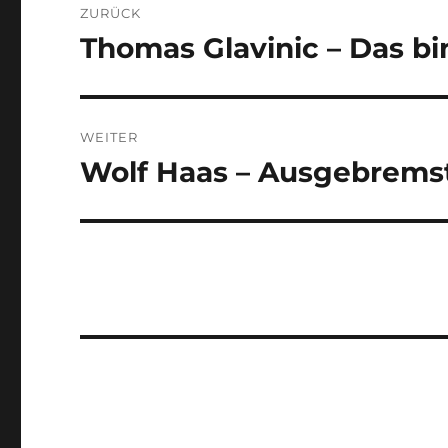
ZURÜCK
Thomas Glavinic – Das bin
Vorheriger
Beitrag:
WEITER
Wolf Haas – Ausgebremst
Nächster
Beitrag: