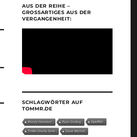
AUS DER REIHE –
GROSSARTIGES AUS DER V
ERGANGENHEIT:
SCHLAGWÖRTER AUF
TOMMR.DE
Spielfilm
Woody Harrelson
Ryan Gosling
Thriller-Drama Serie
David Mitchell