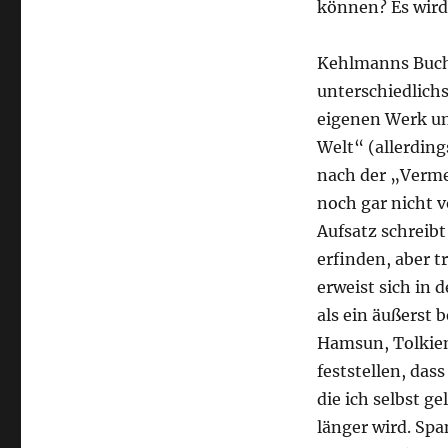
können? Es wird
Kehlmanns Buch 
unterschiedlichs
eigenen Werk un
Welt“ (allerdin
nach der „Verme
noch gar nicht v
Aufsatz schreib
erfinden, aber 
erweist sich in
als ein äußerst 
Hamsun, Tolkien
feststellen, das
die ich selbst g
länger wird. Sp