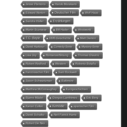
Jesse Plemons
Haruki Murakami
Deutscher Film
Edward Norton
Wolf Haas
Erzählungen
Sandra Hüller
Martin Scorsese
Bill Hader
Westworld
T.C. Boyle
DDR-Geschichte
Matt Damon
David Harbour
Comedy-Serie
Mystery-Serie
Lisa Joy
Romanverfilmung
Thomas Glavinic
Robert Redford
Western
Roberto Bolaño
französischer Film
Sam Rockwell
Jason Schwartzman
Baltimore
Matthew McConaughey
Kurzgeschichten
Bjarne Mädel
Giorgos Lanthimos
Eric Berg
Komödie
Kieran Culkin
spanischer Film
David Schalko
Neil Patrick Harris
Robert De Niro