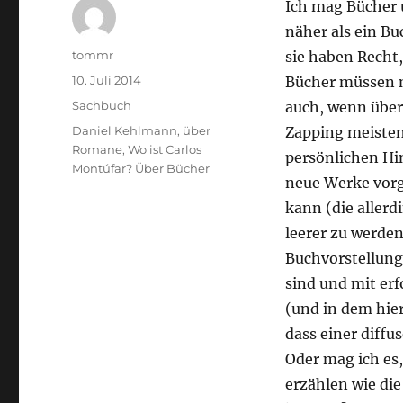
Ich mag Bücher 
näher als ein B
Autor
tommr
sie haben Recht,
Veröffentlicht
10. Juli 2014
Bücher müssen n
am
Kategorien
Sachbuch
auch, wenn über
Schlagwörter
Daniel Kehlmann
,
über
Zapping meisten
Romane
,
Wo ist Carlos
persönlichen Hin
Montúfar? Über Bücher
neue Werke vorg
kann (die allerd
leerer zu werden
Buchvorstellung
sind und mit er
(und in dem hier
dass einer diffu
Oder mag ich es,
erzählen wie die