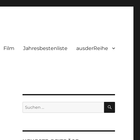
Film
Jahresbestenliste
ausderReihe
SUCHEN
Suchen
nach: