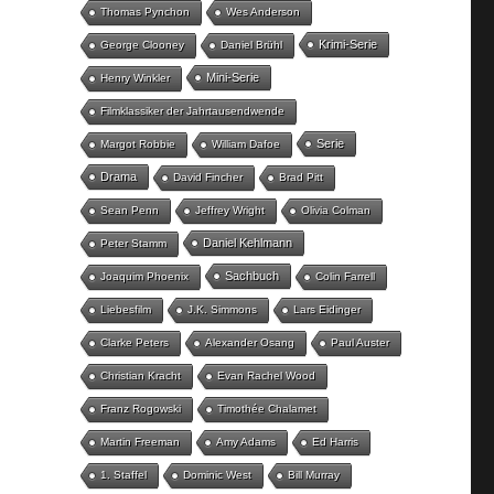
Thomas Pynchon
Wes Anderson
Krimi-Serie
George Clooney
Daniel Brühl
Mini-Serie
Henry Winkler
Filmklassiker der Jahrtausendwende
Serie
Margot Robbie
William Dafoe
Drama
David Fincher
Brad Pitt
Sean Penn
Jeffrey Wright
Olivia Colman
Daniel Kehlmann
Peter Stamm
Sachbuch
Joaquim Phoenix
Colin Farrell
Liebesfilm
J.K. Simmons
Lars Eidinger
Clarke Peters
Alexander Osang
Paul Auster
Christian Kracht
Evan Rachel Wood
Franz Rogowski
Timothée Chalamet
Martin Freeman
Amy Adams
Ed Harris
1. Staffel
Dominic West
Bill Murray