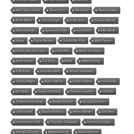
Neil Patrick Harris
Sean Penn
Bill Hader
Ryan Gosling
Krimi-Serie
Lars Eidinger
Philip Roth
Edward Norton
Mini-Serie
David Schalko
spanischer Film
Jack Black
Deutscher Film
Biopic
David Mitchell
Matt Damon
Ethan und Joel Coen
Liebesfilm
Martin Scorsese
Krimi
Josef Hader
Eric Berg
William Dafoe
Edie Falco
Sam Rockwell
Woody Harrelson
Jeffrey Wright
Bjarne Mädel
Clarke Peters
Tom Hanks
Drama
Ed Harris
Sarah Goldberg
Thomas Glavinic
Thriller-Drama Serie
Margot Robbie
Kurzgeschichten
Colin Farrell
Robert Redford
Henry Winkler
The Wire
französischer Film
Timothée Chalamet
Anthony Carrigan
George Clooney
Mahershala Ali
David Harbour