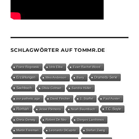
SCHLAGWÖRTER AUF TOMMR.DE
Franz Rogowski
Idris Elba
Evan Rachel Wood
Erzählungen
Dramedy-Serie
Wes Anderson
Barry
Sachbuch
Olivia Colman
Sandra Hüller
our pathetic age
David Fincher
1. Staffel
Paul Auster
Roman
T.C. Boyle
Jesse Plemons
Noah Baumbach
Greta Gerwig
Robert De Niro
Giorgos Lanthimos
Martin Freeman
Leonardo DiCaprio
Stefan Zweig