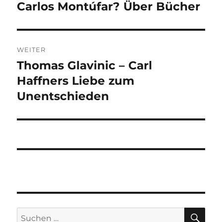
Beitrag:
Carlos Montúfar? Über Bücher
WEITER
Thomas Glavinic – Carl
Nächster
Beitrag:
Haffners Liebe zum
Unentschieden
SU
Suchen