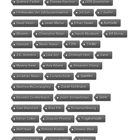
Science Fiction
Thomas Pynchon
DDR-Geschichte
Filmklassiker der Jahrtausendwende
Juli Zeh
2.Staffel
Komödie
David Simon
Javier Marías
Ethan Hawke
Western
Christopher Nolan
Haruki Murakami
Bill Murray
Film
Thriller
Dystopie
Martin Walser
J.K. Simmons
Lisa Joy
Christoph Hein
Satire
Mystery-Serie
Amy Adams
Alexander Osang
Spielfilm
Jonathan Nolan
Comedy-Serie
Daniel Kehlmann
Matthew McConaughey
Serie
Benedict Cumberbatch
Jason Schwartzman
Cate Blanchett
Brad Pitt
Romanverfilmung
Tragikomödie
Kieran Culkin
Joaquim Phoenix
Wolf Haas
Roberto Bolaño
Dominic West
Christian Kracht
Peter Stamm
Baltimore