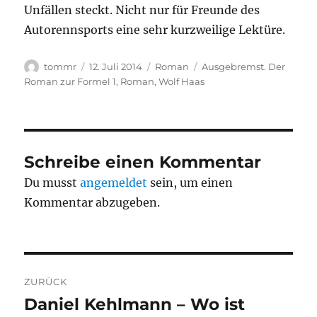
Unfällen steckt. Nicht nur für Freunde des
Autorennsports eine sehr kurzweilige Lektüre.
Autor
Veröffentlicht
Kategorien
Schlagwörter
tommr
12. Juli 2014
Roman
Ausgebremst. Der
am
Roman zur Formel 1
,
Roman
,
Wolf Haas
Schreibe einen Kommentar
Du musst
angemeldet
sein, um einen
Kommentar abzugeben.
Beitragsnavigation
ZURÜCK
Daniel Kehlmann – Wo ist
Vorheriger