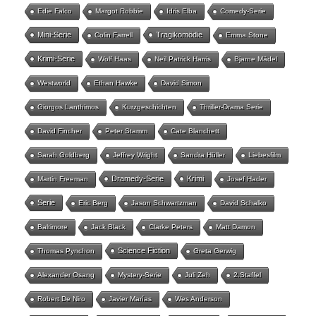
Edie Falco
Margot Robbie
Idris Elba
Comedy-Serie
Mini-Serie
Tragikomödie
Colin Farrell
Emma Stone
Krimi-Serie
Wolf Haas
Neil Patrick Harris
Bjarne Mädel
Westworld
Ethan Hawke
David Simon
Giorgos Lanthimos
Kurzgeschichten
Thriller-Drama Serie
David Fincher
Peter Stamm
Cate Blanchett
Sarah Goldberg
Jeffrey Wright
Sandra Hüller
Liebesfilm
Dramedy-Serie
Krimi
Martin Freeman
Josef Hader
Serie
Eric Berg
Jason Schwartzman
David Schalko
Baltimore
Jack Black
Clarke Peters
Matt Damon
Science Fiction
Thomas Pynchon
Greta Gerwig
Alexander Osang
Mystery-Serie
Juli Zeh
2.Staffel
Robert De Niro
Javier Marías
Wes Anderson