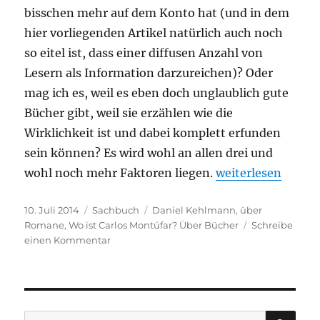
bisschen mehr auf dem Konto hat (und in dem
hier vorliegenden Artikel natürlich auch noch
so eitel ist, dass einer diffusen Anzahl von
Lesern als Information darzureichen)? Oder
mag ich es, weil es eben doch unglaublich gute
Bücher gibt, weil sie erzählen wie die
Wirklichkeit ist und dabei komplett erfunden
sein können? Es wird wohl an allen drei und
„Daniel Kehlmann 
wohl noch mehr Faktoren liegen.
weiterlesen
Veröffentlicht
Kategorien
Schlagwörter
10. Juli 2014
Sachbuch
Daniel Kehlmann
,
über
am
Romane
,
Wo ist Carlos Montúfar? Über Bücher
Schreibe
zu
einen Kommentar
Daniel
Kehlmann
–
Wo
ist
SU