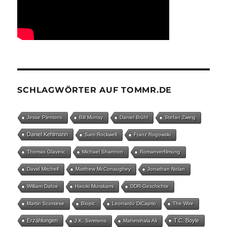
SCHLAGWÖRTER AUF TOMMR.DE
Jesse Plemons
Bill Murray
Daniel Brühl
Stefan Zweig
Daniel Kehlmann
Sam Rockwell
Franz Rogowski
Thomas Glavinic
Michael Shannon
Romanverfilmung
David Mitchell
Matthew McConaughey
Jonathan Nolan
William Dafoe
Haruki Murakami
DDR-Geschichte
Martin Scorsese
Biopic
Leonardo DiCaprio
The Wire
Erzählungen
T.C. Boyle
J.K. Simmons
Mahershala Ali