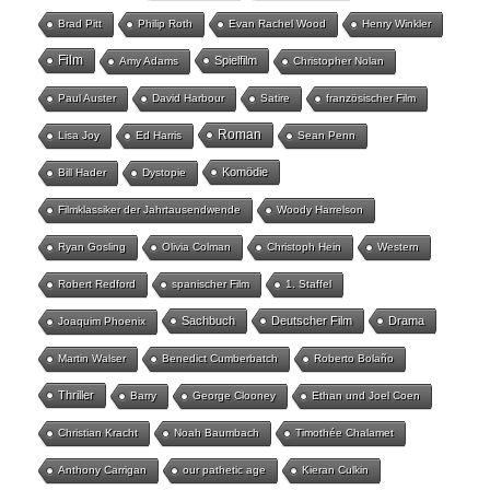
Brad Pitt
Philip Roth
Evan Rachel Wood
Henry Winkler
Film
Spielfilm
Amy Adams
Christopher Nolan
Paul Auster
David Harbour
Satire
französischer Film
Roman
Lisa Joy
Ed Harris
Sean Penn
Komödie
Bill Hader
Dystopie
Filmklassiker der Jahrtausendwende
Woody Harrelson
Ryan Gosling
Olivia Colman
Christoph Hein
Western
Robert Redford
spanischer Film
1. Staffel
Sachbuch
Deutscher Film
Drama
Joaquim Phoenix
Martin Walser
Benedict Cumberbatch
Roberto Bolaño
Thriller
Barry
George Clooney
Ethan und Joel Coen
Christian Kracht
Noah Baumbach
Timothée Chalamet
Anthony Carrigan
our pathetic age
Kieran Culkin