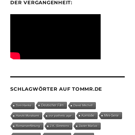
ER VERGANGENHEIT:
SCHLAGWÖRTER AUF TOMMR.DE
Deutscher Film
Tom Hanks
David Mitchell
Komödie
Mini-Serie
Haruki Murakami
our pathetic age
Romanverfilmung
J.K. Simmons
Javier Marías