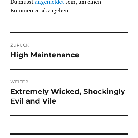
Du musst
angemeldet
sein, um einen
Kommentar abzugeben.
Beitragsnavigation
ZURÜCK
High Maintenance
Vorheriger
Beitrag:
WEITER
Extremely Wicked, Shockingly
Nächster
Beitrag:
Evil and Vile