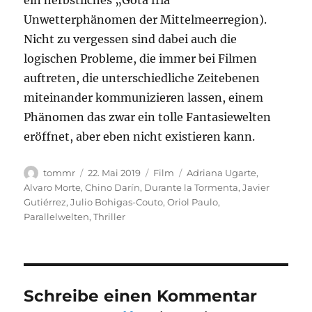
ein herbstliches „Gota fria“
Unwetterphänomen der Mittelmeerregion).
Nicht zu vergessen sind dabei auch die
logischen Probleme, die immer bei Filmen
auftreten, die unterschiedliche Zeitebenen
miteinander kommunizieren lassen, einem
Phänomen das zwar ein tolle Fantasiewelten
eröffnet, aber eben nicht existieren kann.
Autor
Veröffentlicht
Kategorien
Schlagwörter
tommr
22. Mai 2019
Film
Adriana Ugarte
,
am
Alvaro Morte
,
Chino Darín
,
Durante la Tormenta
,
Javier
Gutiérrez
,
Julio Bohigas-Couto
,
Oriol Paulo
,
Parallelwelten
,
Thriller
Schreibe einen Kommentar