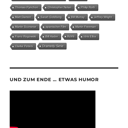
Thomas Pynchon
Christopher Nolan
Philip Roth
Matt Damon
Sarah Goldberg
Bill Murray
Jeffrey Wright
Martin Scorsese
spanischer Film
Martin Freeman
Krimi
Franz Rogowski
Bill Hader
Idris Elba
Dramedy-Serie
Clarke Peters
UND ZUM ENDE … ETWAS HUMOR