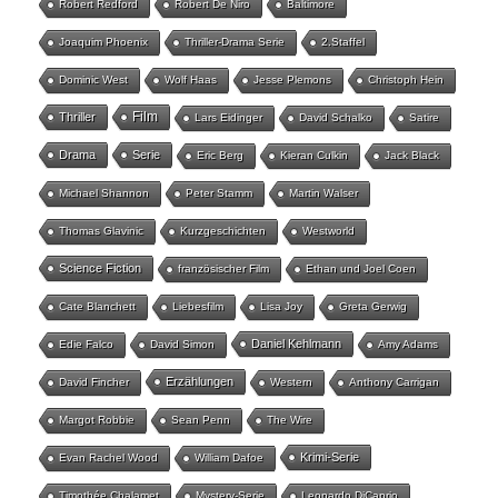
Robert Redford
Robert De Niro
Baltimore
Joaquim Phoenix
Thriller-Drama Serie
2.Staffel
Dominic West
Wolf Haas
Jesse Plemons
Christoph Hein
Film
Thriller
Lars Eidinger
David Schalko
Satire
Drama
Serie
Eric Berg
Kieran Culkin
Jack Black
Michael Shannon
Peter Stamm
Martin Walser
Thomas Glavinic
Kurzgeschichten
Westworld
Science Fiction
französischer Film
Ethan und Joel Coen
Cate Blanchett
Liebesfilm
Lisa Joy
Greta Gerwig
Daniel Kehlmann
Edie Falco
David Simon
Amy Adams
Erzählungen
David Fincher
Western
Anthony Carrigan
Margot Robbie
Sean Penn
The Wire
Krimi-Serie
Evan Rachel Wood
William Dafoe
Timothée Chalamet
Mystery-Serie
Leonardo DiCaprio