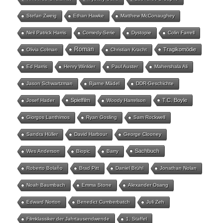
Stefan Zweig
Ethan Hawke
Matthew McConaughey
Neil Patrick Harris
Comedy-Serie
Dystopie
Colin Farrell
Roman
Tragikomödie
Olivia Colman
Christian Kracht
Ed Harris
Henry Winkler
Paul Auster
Mahershala Ali
Jason Schwartzman
Bjarne Mädel
DDR-Geschichte
Spielfilm
T.C. Boyle
Josef Hader
Woody Harrelson
Giorgos Lanthimos
Ryan Gosling
Sam Rockwell
Sandra Hüller
David Harbour
George Clooney
Sachbuch
Wes Anderson
Biopic
Barry
Roberto Bolaño
Brad Pitt
Daniel Brühl
Jonathan Nolan
Noah Baumbach
Emma Stone
Alexander Osang
Edward Norton
Benedict Cumberbatch
Juli Zeh
Filmklassiker der Jahrtausendwende
1. Staffel