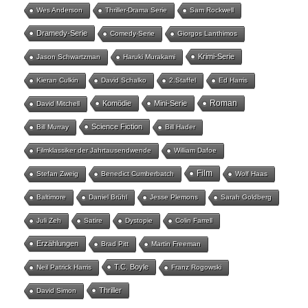
Wes Anderson
Thriller-Drama Serie
Sam Rockwell
Dramedy-Serie
Comedy-Serie
Giorgos Lanthimos
Krimi-Serie
Jason Schwartzman
Haruki Murakami
Kieran Culkin
David Schalko
2.Staffel
Ed Harris
Roman
Komödie
Mini-Serie
David Mitchell
Science Fiction
Bill Murray
Bill Hader
Filmklassiker der Jahrtausendwende
William Dafoe
Film
Stefan Zweig
Benedict Cumberbatch
Wolf Haas
Baltimore
Daniel Brühl
Jesse Plemons
Sarah Goldberg
Juli Zeh
Satire
Dystopie
Colin Farrell
Erzählungen
Brad Pitt
Martin Freeman
T.C. Boyle
Neil Patrick Harris
Franz Rogowski
Thriller
David Simon