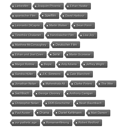
Liebesfilm
Joaquim Phoenix
Ethan Hawke
Spielfilm
spanischer Film
David Harbour
Leonardo DiCaprio
Martin Walser
Sean Penn
Timothée Chalamet
französischer Film
Lisa Joy
Deutscher Film
Matthew McConaughey
Serie
Ethan und Joel Coen
Martin Scorsese
Margot Robbie
Biopic
Amy Adams
Jeffrey Wright
Sandra Hüller
J.K. Simmons
Cate Blanchett
Jonathan Nolan
Mahershala Ali
Clarke Peters
The Wire
Sachbuch
George Clooney
Anthony Carrigan
Christopher Nolan
DDR-Geschichte
Noah Baumbach
Drama
Daniel Kehlmann
Paul Auster
Matt Damon
our pathetic age
Romanverfilmung
Robert Redford