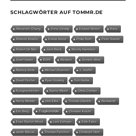
SCHLAGWÖRTER AUF TOMMR.DE
Alexander Osang
Greta Gerwig
Edward Norton
Barry
Roberto Bolaño
Emma Stone
Philip Roth
Peter Stamm
Robert De Niro
Jack Black
Woody Harrelson
Krimi
Josef Hader
Western
Dominic West
Mystery-Serie
Michael Shannon
1. Staffel
David Fincher
Ryan Gosling
Tom Hanks
Kurzgeschichten
Bjarne Mädel
Olivia Colman
Henry Winkler
Idris Elba
Thomas Glavinic
Westworld
Tragikomödie
Eric Berg
Christian Kracht
Evan Rachel Wood
Lars Eidinger
Edie Falco
Javier Marías
Thomas Pynchon
Christoph Hein