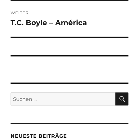
WEITER
T.C. Boyle – América
Nächster
Beitrag:
SU
Suchen
nach:
NEUESTE BEITRÄGE