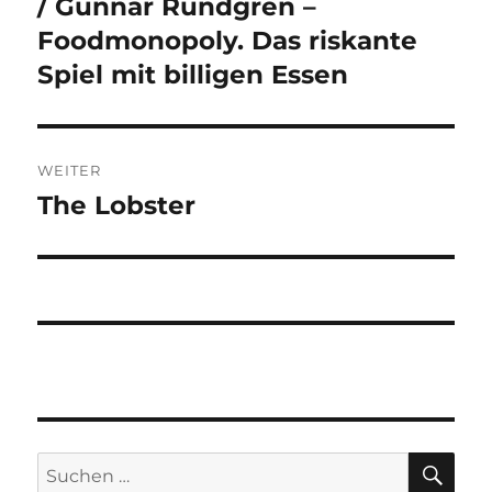
Beitrag:
/ Gunnar Rundgren –
Foodmonopoly. Das riskante
Spiel mit billigen Essen
WEITER
The Lobster
Nächster
Beitrag:
SU
Suchen