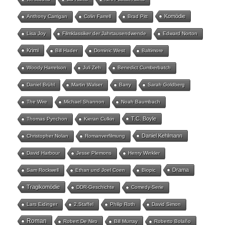
Komödie
Anthony Carrigan
Colin Farrell
Brad Pitt
Lisa Joy
Filmklassiker der Jahrtausendwende
Edward Norton
Krimi
Bill Hader
Dominic West
Baltimore
Woody Harrelson
Juli Zeh
Benedict Cumberbatch
Daniel Brühl
Martin Walser
Barry
Sarah Goldberg
The Wire
Michael Shannon
Noah Baumbach
T.C. Boyle
Thomas Pynchon
Kieran Culkin
Daniel Kehlmann
Christopher Nolan
Romanverfilmung
David Harbour
Jesse Plemons
Henry Winkler
Drama
Sam Rockwell
Ethan und Joel Coen
Biopic
Tragikomödie
DDR-Geschichte
Comedy-Serie
Lars Eidinger
2.Staffel
Philip Roth
David Simon
Roman
Robert De Niro
Bill Murray
Roberto Bolaño