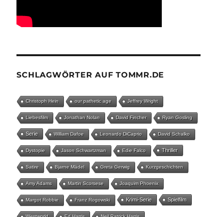
SCHLAGWÖRTER AUF TOMMR.DE
Christoph Hein
our pathetic age
Jeffrey Wright
Liebesfilm
Jonathan Nolan
David Fincher
Ryan Gosling
Serie
William Dafoe
Leonardo DiCaprio
David Schalko
Thriller
Dystopie
Jason Schwartzman
Edie Falco
Satire
Bjarne Mädel
Greta Gerwig
Kurzgeschichten
Amy Adams
Martin Scorsese
Joaquim Phoenix
Krimi-Serie
Spielfilm
Margot Robbie
Franz Rogowski
Westworld
Ed Harris
Neil Patrick Harris