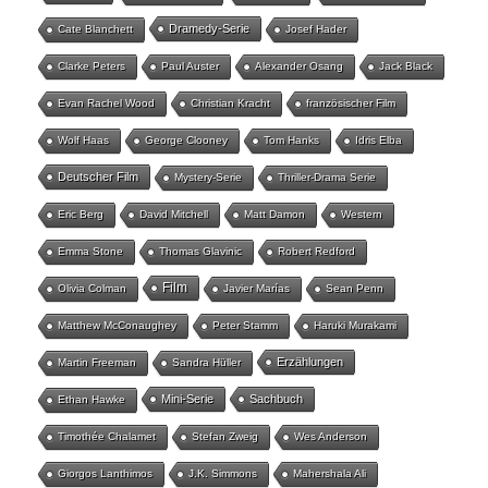
Dramedy-Serie
Cate Blanchett
Josef Hader
Clarke Peters
Paul Auster
Alexander Osang
Jack Black
Evan Rachel Wood
Christian Kracht
französischer Film
Wolf Haas
George Clooney
Tom Hanks
Idris Elba
Deutscher Film
Mystery-Serie
Thriller-Drama Serie
Eric Berg
David Mitchell
Matt Damon
Western
Emma Stone
Thomas Glavinic
Robert Redford
Film
Olivia Colman
Javier Marías
Sean Penn
Matthew McConaughey
Peter Stamm
Haruki Murakami
Erzählungen
Martin Freeman
Sandra Hüller
Mini-Serie
Sachbuch
Ethan Hawke
Timothée Chalamet
Stefan Zweig
Wes Anderson
Giorgos Lanthimos
J.K. Simmons
Mahershala Ali