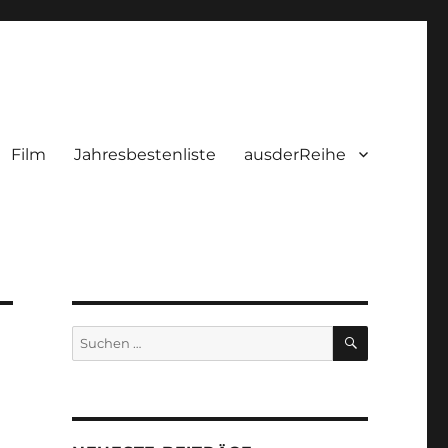
Film
Jahresbestenliste
ausderReihe
SUCHEN
Suchen
nach: