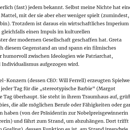
herlich (fast) jedem bekannt. Selbst meine Nichte hat ein
Mattel, mit der sie aber eher weniger spielt (zumindest,
 bin). Trotzdem ist daraus ein wirtschaftliches Imperium
gleichfalls einen Impuls im kulturellen
er der modernen Gesellschaft geschaffen hat. Greta
h diesem Gegenstand an und spann ein filmisches
r humorvoll zwischen Ideologien wie Patriarchat,
Individualismus aufgezogen wird.
el-Konzern (dessen CEO: Will Ferrell) erzeugten Spielwe
 jeder Tag für die „stereotypische Barbie“ (Margot
e Tag überhaupt. Sie steht in ihrem Traumhaus auf, grüß
bies, die alle möglichen Berufe oder Fähigkeiten oder ga
 haben (von der Präsidentin zur Nobelpreisgewinnerin
rerin) und fährt zum Strand, um abzuhängen. Dort trifft
n Gosling), dessen Funktion es ist, am Strand irgendwie