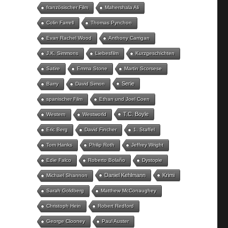
französischer Film
Mahershala Ali
Colin Farrell
Thomas Pynchon
Evan Rachel Wood
Anthony Carrigan
J.K. Simmons
Liebesfilm
Kurzgeschichten
Satire
Emma Stone
Martin Scorsese
Serie
Barry
David Simon
spanischer Film
Ethan und Joel Coen
T.C. Boyle
Western
Westworld
Eric Berg
David Fincher
1. Staffel
Tom Hanks
Philip Roth
Jeffrey Wright
Edie Falco
Roberto Bolaño
Dystopie
Daniel Kehlmann
Krimi
Michael Shannon
Sarah Goldberg
Matthew McConaughey
Christoph Hein
Robert Redford
George Clooney
Paul Auster