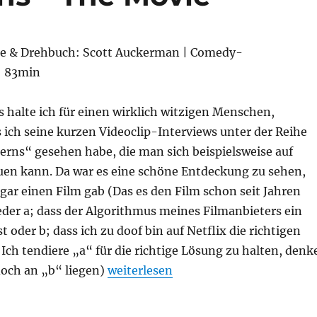
gie & Drehbuch: Scott Auckerman | Comedy-
| 83min
s halte ich für einen wirklich witzigen Menschen,
 ich seine kurzen Videoclip-Interviews unter der Reihe
rns“ gesehen habe, die man sich beispielsweise auf
en kann. Da war es eine schöne Entdeckung zu sehen,
gar einen Film gab (Das es den Film schon seit Jahren
eder a; dass der Algorithmus meines Filmanbieters ein
st oder b; dass ich zu doof bin auf Netflix die richtigen
 Ich tendiere „a“ für die richtige Lösung zu halten, denk
„Between Two Ferns – The Movie“
doch an „b“ liegen)
weiterlesen