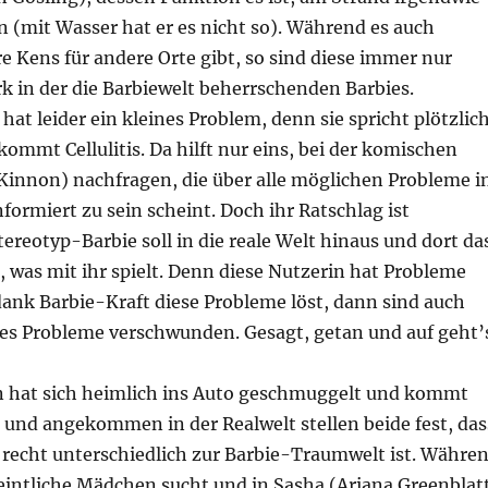
in (mit Wasser hat er es nicht so). Während es auch
e Kens für andere Orte gibt, so sind diese immer nur
k in der die Barbiewelt beherrschenden Barbies.
hat leider ein kleines Problem, denn sie spricht plötzlic
mmt Cellulitis. Da hilft nur eins, bei der komischen
Kinnon) nachfragen, die über alle möglichen Probleme i
nformiert zu sein scheint. Doch ihr Ratschlag ist
tereotyp-Barbie soll in die reale Welt hinaus und dort da
 was mit ihr spielt. Denn diese Nutzerin hat Probleme
nk Barbie-Kraft diese Probleme löst, dann sind auch
es Probleme verschwunden. Gesagt, getan und auf geht’
 hat sich heimlich ins Auto geschmuggelt und kommt
e und angekommen in der Realwelt stellen beide fest, das
 recht unterschiedlich zur Barbie-Traumwelt ist. Währe
eintliche Mädchen sucht und in Sasha (Ariana Greenblat