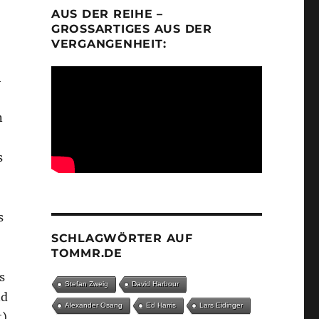
AUS DER REIHE –
GROSSARTIGES AUS DER V
ERGANGENHEIT:
h
n
s
s
SCHLAGWÖRTER AUF
TOMMR.DE
s
Stefan Zweig
David Harbour
nd
Alexander Osang
Ed Harris
Lars Eidinger
t)