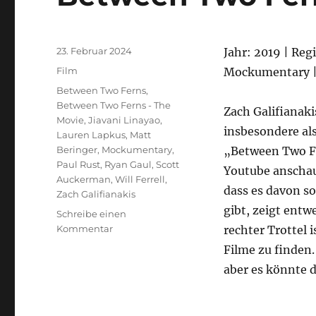
Veröffentlicht
23. Februar 2024
Jahr: 2019 | Re
am
Kategorien
Film
Mockumentary 
Schlagwörter
Between Two Ferns
,
Between Two Ferns - The
Zach Galifianaki
Movie
,
Jiavani Linayao
,
insbesondere als
Lauren Lapkus
,
Matt
Beringer
,
Mockumentary
,
„Between Two Fe
Paul Rust
,
Ryan Gaul
,
Scott
Youtube anschau
Auckerman
,
Will Ferrell
,
dass es davon so
Zach Galifianakis
gibt, zeigt entw
Schreibe einen
zu
Kommentar
rechter Trottel i
Between
Filme zu finden.
Two
aber es könnte 
Ferns
–
The