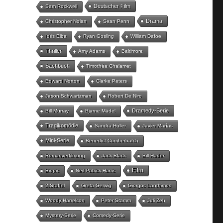
Deutscher Film
Sam Rockwell
Drama
Christopher Nolan
Sean Penn
Idris Elba
Ryan Gosling
William Dafoe
Thriller
Amy Adams
Baltimore
Sachbuch
Timothée Chalamet
Edward Norton
Clarke Peters
Jason Schwartzman
Robert De Niro
Dramedy-Serie
Bill Murray
Bjarne Mädel
Tragikomödie
Sandra Hüller
Javier Marías
Mini-Serie
Benedict Cumberbatch
Romanverfilmung
Jack Black
Bill Hader
Film
Biopic
Neil Patrick Harris
2.Staffel
Greta Gerwig
Giorgos Lanthimos
Woody Harrelson
Peter Stamm
Juli Zeh
Mystery-Serie
Comedy-Serie