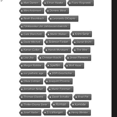
Matt Damon
Ethan Hawke
Franz Rogowski
Wes Anderson
Dominic West
Noah Baumbach
Leonardo DiCaprio
Filmklassiker der Jahrtausendwende
Krimi-Serie
Cate Blanchett
Martin Walser
Science Fiction
David Mitchell
Daniel Brühl
Kieran Culkin
Haruki Murakami
The Wire
Lisa Joy
Christian Kracht
Jesse Plemons
Spielfilm
Margot Robbie
Wolf Haas
our pathetic age
DDR-Geschichte
Olivia Colman
Joaquim Phoenix
Jonathan Nolan
Martin Freeman
Thomas Glavinic
David Schalko
Brad Pitt
Roman
Komödie
Thriller-Drama Serie
Erzählungen
Josef Hader
Henry Winkler