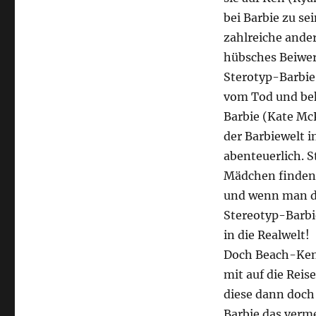
bei Barbie zu se
zahlreiche ander
hübsches Beiwer
Sterotyp-Barbie 
vom Tod und beko
Barbie (Kate Mc
der Barbiewelt i
abenteuerlich. S
Mädchen finden,
und wenn man da
Stereotyp-Barbi
in die Realwelt!
Doch Beach-Ken
mit auf die Reis
diese dann doch
Barbie das verm