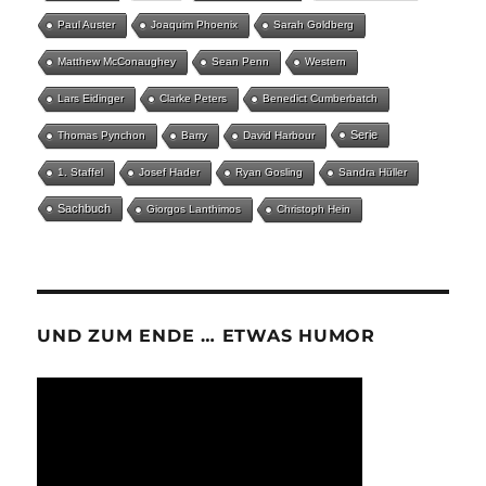
Paul Auster
Joaquim Phoenix
Sarah Goldberg
Matthew McConaughey
Sean Penn
Western
Lars Eidinger
Clarke Peters
Benedict Cumberbatch
Serie
Thomas Pynchon
Barry
David Harbour
1. Staffel
Josef Hader
Ryan Gosling
Sandra Hüller
Sachbuch
Giorgos Lanthimos
Christoph Hein
UND ZUM ENDE … ETWAS HUMOR