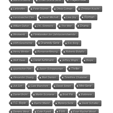
Tragikomödie
Mahershala Ali
Thriller-Drama Serie
Liebesfilm
Peter Stamm
Olivia Colman
Christian Kracht
Roman
französischer Film
David Mitchell
Lisa Joy
Drama
William Dafoe
J.K. Simmons
The Wire
Westworld
Filmklassiker der Jahrtausendwende
Dramedy-Serie
DDR-Geschichte
Eric Berg
Henry Winkler
Romanverfilmung
Roberto Bolaño
Daniel Kehlmann
Wolf Haas
Jeffrey Wright
Biopic
Thriller
spanischer Film
Jason Schwartzman
Alexander Osang
Matt Damon
Timothée Chalamet
Mini-Serie
Juli Zeh
Cate Blanchett
David Simon
Daniel Brühl
Martin Scorsese
Brad Pitt
Baltimore
T.C. Boyle
Bjarne Mädel
Mystery-Serie
David Schalko
Film
Dominic West
Colin Farrell
Evan Rachel Wood