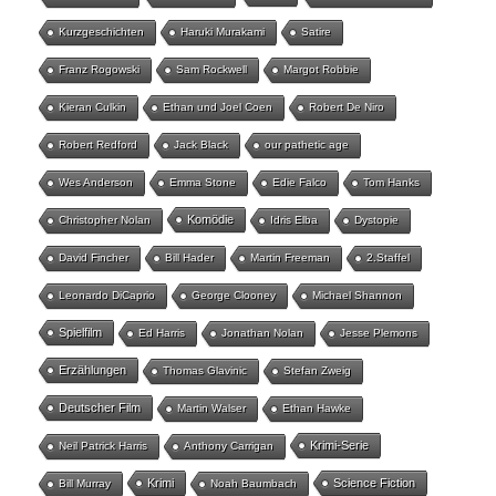
Kurzgeschichten
Haruki Murakami
Satire
Franz Rogowski
Sam Rockwell
Margot Robbie
Kieran Culkin
Ethan und Joel Coen
Robert De Niro
Robert Redford
Jack Black
our pathetic age
Wes Anderson
Emma Stone
Edie Falco
Tom Hanks
Komödie
Christopher Nolan
Idris Elba
Dystopie
David Fincher
Bill Hader
Martin Freeman
2.Staffel
Leonardo DiCaprio
George Clooney
Michael Shannon
Spielfilm
Ed Harris
Jonathan Nolan
Jesse Plemons
Erzählungen
Thomas Glavinic
Stefan Zweig
Deutscher Film
Martin Walser
Ethan Hawke
Krimi-Serie
Neil Patrick Harris
Anthony Carrigan
Krimi
Science Fiction
Bill Murray
Noah Baumbach