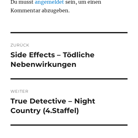
Du musst
angemeldet
sein, um einen
Kommentar abzugeben.
Beitragsnavigation
ZURÜCK
Side Effects – Tödliche
Vorheriger
Beitrag:
Nebenwirkungen
WEITER
True Detective – Night
Nächster
Beitrag:
Country (4.Staffel)