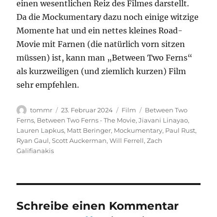
einen wesentlichen Reiz des Filmes darstellt.
Da die Mockumentary dazu noch einige witzige
Momente hat und ein nettes kleines Road-
Movie mit Farnen (die natürlich vorn sitzen
müssen) ist, kann man „Between Two Ferns“
als kurzweiligen (und ziemlich kurzen) Film
sehr empfehlen.
Autor
Veröffentlicht
Kategorien
Schlagwörter
tommr
23. Februar 2024
Film
Between Two
am
Ferns
,
Between Two Ferns - The Movie
,
Jiavani Linayao
,
Lauren Lapkus
,
Matt Beringer
,
Mockumentary
,
Paul Rust
,
Ryan Gaul
,
Scott Auckerman
,
Will Ferrell
,
Zach
Galifianakis
Schreibe einen Kommentar