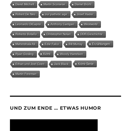
David Mitchell
Martin Scorsese
Daniel Brühl
Robert De Niro
our pathetic age
Josef Hader
Leonardo DiCaprio
Anthony Carrigan
Westworld
Roberto Bolaño
Christopher Nolan
DDR-Geschichte
Erzählungen
Mahershala Ali
Edie Falco
Bill Murray
Krimi
Ryan Gosling
Woody Harrelson
Krimi-Serie
Ethan und Joel Coen
Jack Black
Martin Freeman
UND ZUM ENDE … ETWAS HUMOR