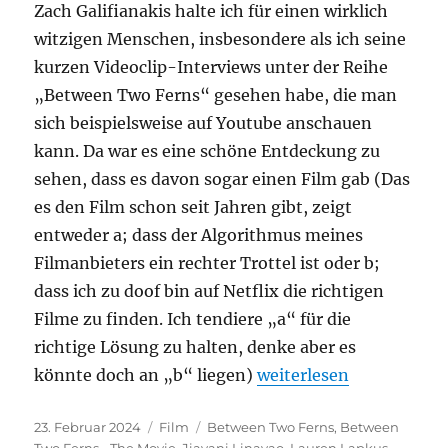
Zach Galifianakis halte ich für einen wirklich
witzigen Menschen, insbesondere als ich seine
kurzen Videoclip-Interviews unter der Reihe
„Between Two Ferns“ gesehen habe, die man
sich beispielsweise auf Youtube anschauen
kann. Da war es eine schöne Entdeckung zu
sehen, dass es davon sogar einen Film gab (Das
es den Film schon seit Jahren gibt, zeigt
entweder a; dass der Algorithmus meines
Filmanbieters ein rechter Trottel ist oder b;
dass ich zu doof bin auf Netflix die richtigen
Filme zu finden. Ich tendiere „a“ für die
richtige Lösung zu halten, denke aber es
„Between Two Ferns – 
könnte doch an „b“ liegen)
weiterlesen
Veröffentlicht
Kategorien
Schlagwörter
23. Februar 2024
Film
Between Two Ferns
,
Between
am