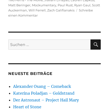
Two Ferns - The Movie
,
Jiavani Linayao
,
Lauren Lapkus
,
Matt Beringer
,
Mockumentary
,
Paul Rust
,
Ryan Gaul
,
Scott
Auckerman
,
Will Ferrell
,
Zach Galifianakis
Schreibe
zu
einen Kommentar
Between
Two
Ferns
–
The
SU
Suchen
Movie
nach:
NEUESTE BEITRÄGE
Alexander Osang – Comeback
Katerina Poladjan – Goldstrand
Der Astronaut – Project Hail Mary
Heart of Stone