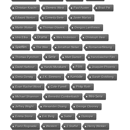
Christian Kracht
Dominic West
Paul Auster
Brad Pitt
Edward Norton
Comedy-Serie
Javier Marías
Martin Walser
Thomas Glavinic
Giorgos Lanthimos
Drama
Idris Elba
Wes Anderson
Christoph Hein
Spielfilm
The Wire
Jonathan Nolan
Romanverfilmung
Serie
Thomas Pynchon
Matt Damon
französischer Film
Film
David Harbour
Haruki Murakami
Joaquim Phoenix
Komödie
Greta Gerwig
J.K. Simmons
Sarah Goldberg
Evan Rachel Wood
Colin Farrell
Philip Roth
Mini-Serie
Michael Shannon
Benedict Cumberbatch
Jeffrey Wright
Alexander Osang
George Clooney
Emma Stone
Eric Berg
Satire
Dystopie
Franz Rogowski
Western
2.Staffel
Henry Winkler