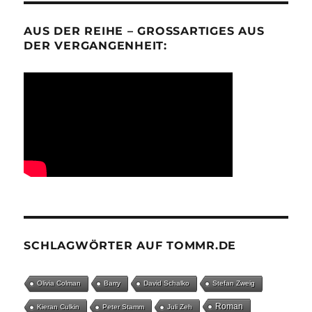
AUS DER REIHE – GROSSARTIGES AUS D
ER VERGANGENHEIT:
SCHLAGWÖRTER AUF TOMMR.DE
Olivia Colman
Barry
David Schalko
Stefan Zweig
Roman
Kieran Culkin
Peter Stamm
Juli Zeh