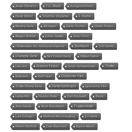
T.C. Boyle
Jesse Plemons
Kurzgeschichten
David Simon
Timothée Chalamet
1. Staffel
Mystery-Serie
Bill Hader
David Fincher
Clarke Peters
Margot Robbie
Ethan Hawke
Sean Penn
Sachbuch
Filmklassiker der Jahrtausendwende
Tom Hanks
Dramedy-Serie
Neil Patrick Harris
William Dafoe
Science Fiction
Thriller
Lisa Joy
Jason Schwartzman
Deutscher Film
Baltimore
Wolf Haas
Daniel Kehlmann
Thriller-Drama Serie
spanischer Film
Liebesfilm
Sandra Hüller
Sam Rockwell
Biopic
Tragikomödie
Amy Adams
Noah Baumbach
Lars Eidinger
Matthew McConaughey
Ed Harris
Robert Redford
Cate Blanchett
Bjarne Mädel