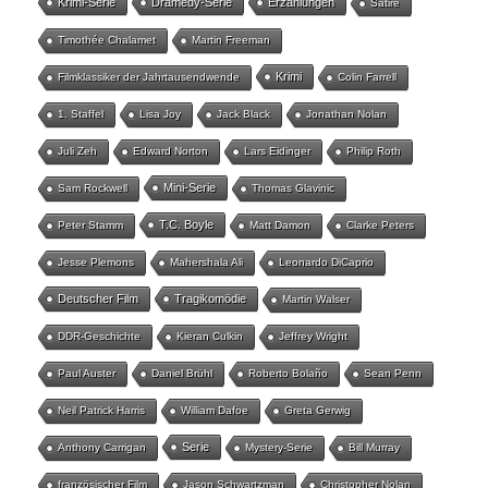
Krimi-Serie
Dramedy-Serie
Erzählungen
Satire
Timothée Chalamet
Martin Freeman
Krimi
Filmklassiker der Jahrtausendwende
Colin Farrell
1. Staffel
Lisa Joy
Jack Black
Jonathan Nolan
Juli Zeh
Edward Norton
Lars Eidinger
Philip Roth
Mini-Serie
Sam Rockwell
Thomas Glavinic
T.C. Boyle
Peter Stamm
Matt Damon
Clarke Peters
Jesse Plemons
Mahershala Ali
Leonardo DiCaprio
Deutscher Film
Tragikomödie
Martin Walser
DDR-Geschichte
Kieran Culkin
Jeffrey Wright
Paul Auster
Daniel Brühl
Roberto Bolaño
Sean Penn
Neil Patrick Harris
William Dafoe
Greta Gerwig
Serie
Anthony Carrigan
Mystery-Serie
Bill Murray
französischer Film
Jason Schwartzman
Christopher Nolan