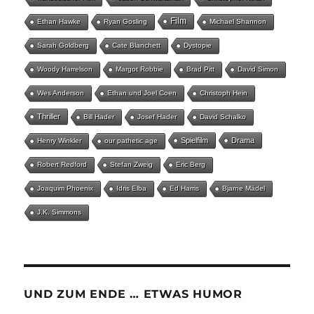
Film
Ethan Hawke
Ryan Gosling
Michael Shannon
Sarah Goldberg
Cate Blanchett
Dystopie
Woody Harrelson
Margot Robbie
Brad Pitt
David Simon
Wes Anderson
Ethan und Joel Coen
Christoph Hein
Thriller
Bill Hader
Josef Hader
David Schalko
Spielfilm
Drama
Henry Winkler
our pathetic age
Robert Redford
Stefan Zweig
Eric Berg
Joaquim Phoenix
Idris Elba
Ed Harris
Bjarne Mädel
J.K. Simmons
UND ZUM ENDE … ETWAS HUMOR