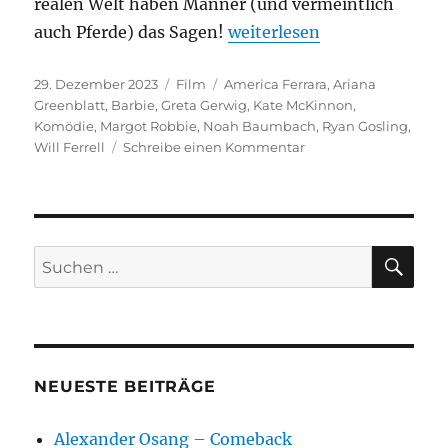
realen Welt haben Männer (und vermeintlich
„Barbie“
auch Pferde) das Sagen!
weiterlesen
Veröffentlicht
Kategorien
Schlagwörter
29. Dezember 2023
Film
America Ferrara
,
Ariana
am
Greenblatt
,
Barbie
,
Greta Gerwig
,
Kate McKinnon
,
Komödie
,
Margot Robbie
,
Noah Baumbach
,
Ryan Gosling
,
zu
Will Ferrell
Schreibe einen Kommentar
Barbie
SU
Suchen
nach:
NEUESTE BEITRÄGE
Alexander Osang – Comeback