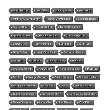
Komödie
David Fincher
Comedy-Serie
Westworld
Matthew McConaughey
Thriller-Drama Serie
Franz Rogowski
Daniel Kehlmann
Sandra Hüller
David Mitchell
spanischer Film
Romanverfilmung
Thomas Pynchon
Sachbuch
Emma Stone
Javier Marías
Wolf Haas
Olivia Colman
Noah Baumbach
Alexander Osang
The Wire
2.Staffel
Dominic West
Western
Roman
Christian Kracht
Amy Adams
Haruki Murakami
Science Fiction
Biopic
George Clooney
David Harbour
Evan Rachel Wood
Baltimore
Barry
Robert De Niro
Giorgos Lanthimos
Kurzgeschichten
Benedict Cumberbatch
Martin Scorsese
Liebesfilm
Tom Hanks
Edie Falco