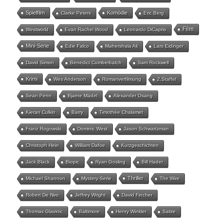
Spielfilm
Komödie
Clarke Peters
Eric Berg
Film
Westworld
Evan Rachel Wood
Leonardo DiCaprio
Mini-Serie
Edie Falco
Mahershala Ali
Lars Eidinger
David Simon
Benedict Cumberbatch
Sam Rockwell
Krimi
Wes Anderson
Romanverfilmung
2.Staffel
Sean Penn
Bjarne Mädel
Alexander Osang
Kieran Culkin
Barry
Timothée Chalamet
Franz Rogowski
Dominic West
Jason Schwartzman
Christoph Hein
William Dafoe
Kurzgeschichten
Jack Black
Biopic
Ryan Gosling
Bill Hader
Thriller
Michael Shannon
Mystery-Serie
The Wire
Robert De Niro
Jeffrey Wright
David Fincher
Thomas Glavinic
Baltimore
Henry Winkler
Satire