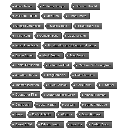
Javier Marías
Anthony Carrigan
Christian Kracht
Science Fiction
Idris Elba
Ethan Hawke
Giorgos Lanthimos
Sandra Hüller
spanischer Film
Philip Roth
Comedy-Serie
David Mitchell
Noah Baumbach
Filmklassiker der Jahrtausendwende
Emma Stone
Martin Walser
Matt Damon
Daniel Kehlmann
Robert Redford
Matthew McConaughey
Tragikomödie
Jonathan Nolan
Cate Blanchett
Thomas Pynchon
Olivia Colman
Colin Farrell
1. Staffel
Deutscher Film
Ethan und Joel Coen
Martin Freeman
Sachbuch
Josef Hader
Juli Zeh
our pathetic age
Serie
David Schalko
Western
David Harbour
Daniel Brühl
Edward Norton
Lisa Joy
Stefan Zweig