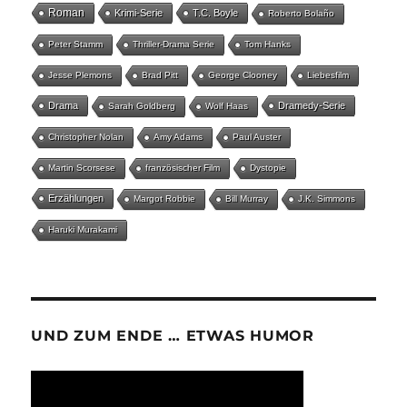
Roman
Krimi-Serie
T.C. Boyle
Roberto Bolaño
Peter Stamm
Thriller-Drama Serie
Tom Hanks
Jesse Plemons
Brad Pitt
George Clooney
Liebesfilm
Drama
Dramedy-Serie
Sarah Goldberg
Wolf Haas
Christopher Nolan
Amy Adams
Paul Auster
Martin Scorsese
französischer Film
Dystopie
Erzählungen
Margot Robbie
Bill Murray
J.K. Simmons
Haruki Murakami
UND ZUM ENDE … ETWAS HUMOR