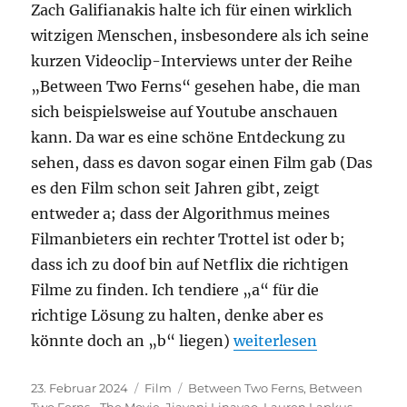
Zach Galifianakis halte ich für einen wirklich
witzigen Menschen, insbesondere als ich seine
kurzen Videoclip-Interviews unter der Reihe
„Between Two Ferns“ gesehen habe, die man
sich beispielsweise auf Youtube anschauen
kann. Da war es eine schöne Entdeckung zu
sehen, dass es davon sogar einen Film gab (Das
es den Film schon seit Jahren gibt, zeigt
entweder a; dass der Algorithmus meines
Filmanbieters ein rechter Trottel ist oder b;
dass ich zu doof bin auf Netflix die richtigen
Filme zu finden. Ich tendiere „a“ für die
richtige Lösung zu halten, denke aber es
„Between Two Ferns – 
könnte doch an „b“ liegen)
weiterlesen
Veröffentlicht
Kategorien
Schlagwörter
23. Februar 2024
Film
Between Two Ferns
,
Between
am