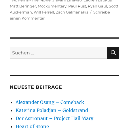
Two Ferns - The Movie
,
Jiavani Linayao
,
Lauren Lapkus
,
Matt Beringer
,
Mockumentary
,
Paul Rust
,
Ryan Gaul
,
Scott
Auckerman
,
Will Ferrell
,
Zach Galifianakis
Schreibe
zu
einen Kommentar
Between
Two
Ferns
–
The
SU
Suchen
Movie
nach:
NEUESTE BEITRÄGE
Alexander Osang – Comeback
Katerina Poladjan – Goldstrand
Der Astronaut – Project Hail Mary
Heart of Stone