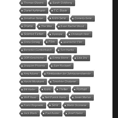
Thomas Glavinic
Sarah Goldberg
Daniel Kehlmann
T.C. Boyle
Krimi-Serie
Jonathan Nolan
Comedy-Serie
Drama
The Wire
Evan Rachel Wood
Science Fiction
Dystopie
Christoph Hein
Film
Greta Gerwig
spanischer Film
Benedict Cumberbatch
Tom Hanks
DDR-Geschichte
Emma Stone
Lisa Joy
Joaquim Phoenix
Sam Rockwell
Amy Adams
Filmklassiker der Jahrtausendwende
Haruki Murakami
Timothée Chalamet
Roman
Krimi
Thriller
Bill Hader
Wolf Haas
Neil Patrick Harris
Javier Marías
Serie
Franz Rogowski
Martin Scorsese
Jack Black
Paul Auster
Josef Hader