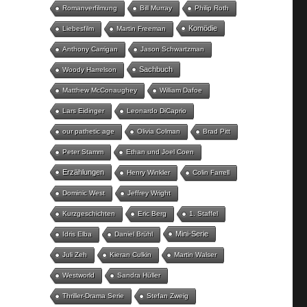
Romanverfilmung
Bill Murray
Philip Roth
Komödie
Liebesfilm
Martin Freeman
Anthony Carrigan
Jason Schwartzman
Sachbuch
Woody Harrelson
Matthew McConaughey
William Dafoe
Lars Eidinger
Leonardo DiCaprio
our pathetic age
Olivia Colman
Brad Pitt
Peter Stamm
Ethan und Joel Coen
Erzählungen
Henry Winkler
Colin Farrell
Dominic West
Jeffrey Wright
Kurzgeschichten
Eric Berg
1. Staffel
Mini-Serie
Idris Elba
Daniel Brühl
Juli Zeh
Kieran Culkin
Martin Walser
Westworld
Sandra Hüller
Thriller-Drama Serie
Stefan Zweig