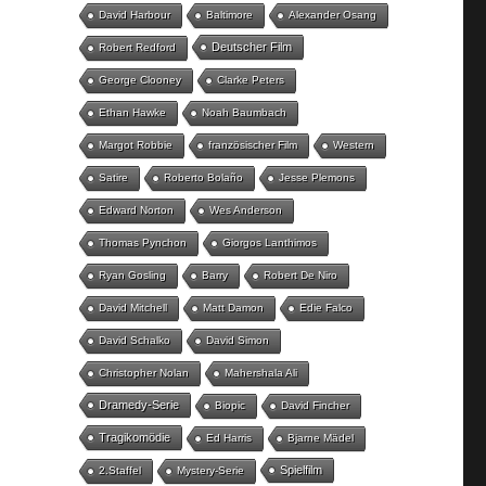
David Harbour
Baltimore
Alexander Osang
Deutscher Film
Robert Redford
George Clooney
Clarke Peters
Ethan Hawke
Noah Baumbach
Margot Robbie
französischer Film
Western
Satire
Roberto Bolaño
Jesse Plemons
Edward Norton
Wes Anderson
Thomas Pynchon
Giorgos Lanthimos
Ryan Gosling
Barry
Robert De Niro
David Mitchell
Matt Damon
Edie Falco
David Schalko
David Simon
Christopher Nolan
Mahershala Ali
Dramedy-Serie
Biopic
David Fincher
Tragikomödie
Ed Harris
Bjarne Mädel
Spielfilm
2.Staffel
Mystery-Serie