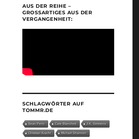
AUS DER REIHE –
GROSSARTIGES AUS DER V
ERGANGENHEIT:
SCHLAGWÖRTER AUF
TOMMR.DE
Sean Penn
Cate Blanchett
J.K. Simmons
Christian Kracht
Michael Shannon