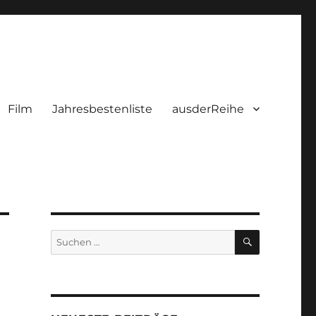
Film
Jahresbestenliste
ausderReihe
SUCHEN
Suchen
nach: