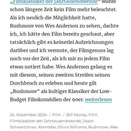
„
Filmklassiker der Jahrtausendwende
“ wurde
schon längere Zeit kein Film mehr beleuchtet.
Als ich neulich die Möglichkeit hatte,
Rushmore von Wes Anderson zu sehen, dachte
ich, ich hätte den Film bereits geschaut, aber
tatsächlich gibt es keinerlei Aufzeichnungen
darüber und ich vermute, der Filmgenuss lag
noch vor der Zeit, als ich mir zu jedem Film
etwas notiert habe. Wes Anderson gelang es
mit diesem, seinen zweiten Streifen seinen
Durchbruch zu erleben und heute gilt
„Rushmore“ als kultiger Klassiker der Low-
„Rushmore“
Budget Filmkomödien der 90er.
weiterlesen
Veröffentlicht
Kategorien
Schlagwörter
24. November 2024
Film
Bill Murray
,
Film
,
am
Filmklassiker der Jahrtausendwende
,
Jason
Schwartzman
,
Komödie
,
Olivia Williams
,
Rushmore
,
Wes