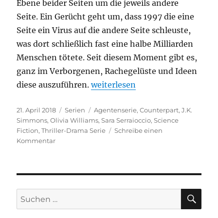
Ebene beider Seiten um die jeweils andere
Seite. Ein Gerücht geht um, dass 1997 die eine
Seite ein Virus auf die andere Seite schleuste,
was dort schließlich fast eine halbe Milliarden
Menschen tötete. Seit diesem Moment gibt es,
ganz im Verborgenen, Rachegelüste und Ideen
„Counterpart“
diese auszuführen.
weiterlesen
Veröffentlicht
Kategorien
Schlagwörter
21. April 2018
Serien
Agentenserie
,
Counterpart
,
J.K.
am
Simmons
,
Olivia Williams
,
Sara Serraioccio
,
Science
Fiction
,
Thriller-Drama Serie
Schreibe einen
zu
Kommentar
Counterpart
SU
Suchen
nach: