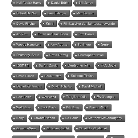
Neil Patrick Harris
Daniel Brühl
Bill Murray
Robert De Niro
Lars Eidinger
Matt Damon
Krimi
David Fincher
Filmklassiker der Jahrtausendwende
Juli Zeh
Ethan und Joel Coen
Tom Hanks
Serie
Woody Harrelson
Amy Adams
Baltimore
Dramedy-Serie
Greta Gerwig
Christopher Nolan
Roman
Deutscher Film
T.C. Boyle
Stefan Zweig
Science Fiction
David Simon
Paul Auster
Daniel Kehlmann
David Schalko
David Mitchell
Tragikomödie
Erzählungen
Edie Falco
Westworld
Wolf Haas
Jack Black
Eric Berg
Bjarne Mädel
Barry
Edward Norton
Ed Harris
Matthew McConaughey
Comedy-Serie
Christian Kracht
Timothée Chalamet