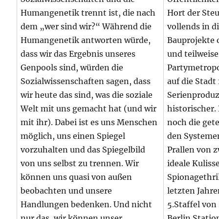
Humangenetik trennt ist, die nach
Hort der Ste
dem „wer sind wir?“ Während die
vollends in 
Humangenetik antworten würde,
Bauprojekte 
dass wir das Ergebnis unseres
und teilweis
Genpools sind, würden die
Partymetropol
Sozialwissenschaften sagen, dass
auf die Stadt
wir heute das sind, was die soziale
Serienproduz
Welt mit uns gemacht hat (und wir
historischer.
mit ihr). Dabei ist es uns Menschen
noch die gete
möglich, uns einen Spiegel
den Systemen
vorzuhalten und das Spiegelbild
Prallen von z
von uns selbst zu trennen. Wir
ideale Kulis
können uns quasi von außen
Spionagethril
beobachten und unsere
letzten Jahre
Handlungen bedenken. Und nicht
5.Staffel vo
nur das, wir können unser
Berlin Statio