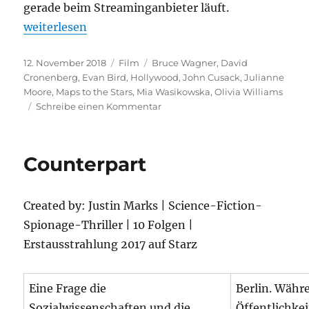
gerade beim Streaminganbieter läuft.
„Maps to the Stars“
weiterlesen
Veröffentlicht
Kategorien
Schlagwörter
12. November 2018
Film
Bruce Wagner
,
David
am
Cronenberg
,
Evan Bird
,
Hollywood
,
John Cusack
,
Julianne
Moore
,
Maps to the Stars
,
Mia Wasikowska
,
Olivia Williams
zu
Schreibe einen Kommentar
Maps
to
the
Counterpart
Stars
Created by: Justin Marks | Science-Fiction-
Spionage-Thriller | 10 Folgen |
Erstausstrahlung 2017 auf Starz
Eine Frage die
Berlin. Währ
Sozialwissenschaften und die
Öffentlichkei