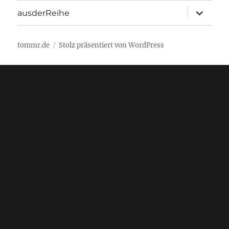
Unterme
ausderReihe
öffnen
tommr.de
Stolz präsentiert von WordPress