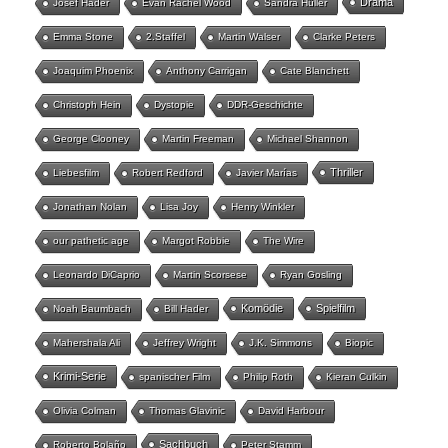
Drama
Josef Hader
Evan Rachel Wood
Sandra Hüller
Emma Stone
2.Staffel
Martin Walser
Clarke Peters
Joaquim Phoenix
Anthony Carrigan
Cate Blanchett
Christoph Hein
Dystopie
DDR-Geschichte
George Clooney
Martin Freeman
Michael Shannon
Thriller
Liebesfilm
Robert Redford
Javier Marías
Jonathan Nolan
Lisa Joy
Henry Winkler
our pathetic age
Margot Robbie
The Wire
Leonardo DiCaprio
Martin Scorsese
Ryan Gosling
Komödie
Spielfilm
Noah Baumbach
Bill Hader
Mahershala Ali
Jeffrey Wright
J.K. Simmons
Biopic
Krimi-Serie
spanischer Film
Philip Roth
Kieran Culkin
Olivia Colman
Thomas Glavinic
David Harbour
Sachbuch
Roberto Bolaño
Peter Stamm