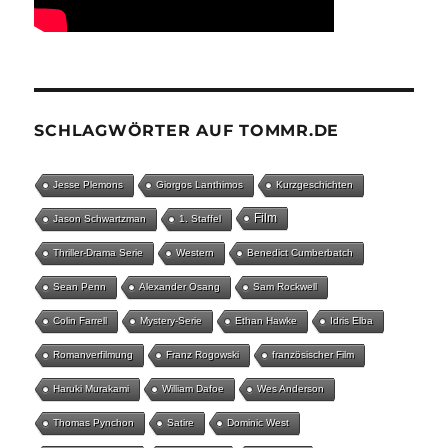
SCHLAGWÖRTER AUF TOMMR.DE
Jesse Plemons
Giorgos Lanthimos
Kurzgeschichten
Film
Jason Schwartzman
1. Staffel
Thriller-Drama Serie
Western
Benedict Cumberbatch
Sean Penn
Alexander Osang
Sam Rockwell
Colin Farrell
Mystery-Serie
Ethan Hawke
Idris Elba
Romanverfilmung
Franz Rogowski
französischer Film
Haruki Murakami
William Dafoe
Wes Anderson
Thomas Pynchon
Satire
Dominic West