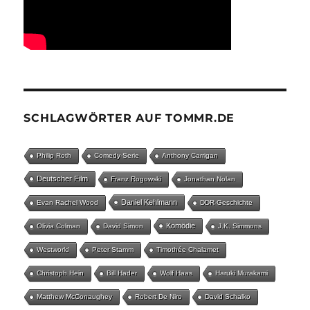
SCHLAGWÖRTER AUF TOMMR.DE
Philip Roth
Comedy-Serie
Anthony Carrigan
Deutscher Film
Franz Rogowski
Jonathan Nolan
Daniel Kehlmann
Evan Rachel Wood
DDR-Geschichte
Komödie
Olivia Colman
David Simon
J.K. Simmons
Westworld
Peter Stamm
Timothée Chalamet
Christoph Hein
Bill Hader
Wolf Haas
Haruki Murakami
Matthew McConaughey
Robert De Niro
David Schalko