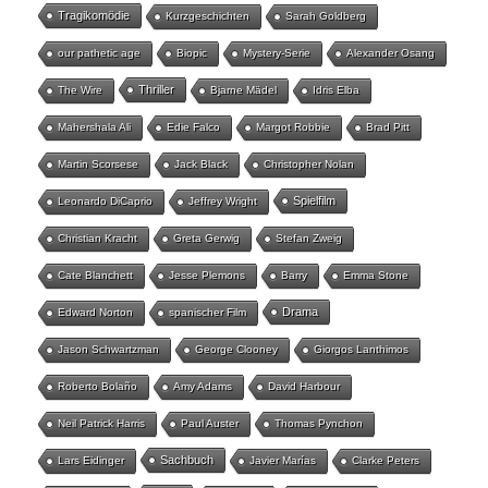
Tragikomödie
Kurzgeschichten
Sarah Goldberg
our pathetic age
Biopic
Mystery-Serie
Alexander Osang
Thriller
The Wire
Bjarne Mädel
Idris Elba
Mahershala Ali
Edie Falco
Margot Robbie
Brad Pitt
Martin Scorsese
Jack Black
Christopher Nolan
Spielfilm
Leonardo DiCaprio
Jeffrey Wright
Christian Kracht
Greta Gerwig
Stefan Zweig
Cate Blanchett
Jesse Plemons
Barry
Emma Stone
Drama
Edward Norton
spanischer Film
Jason Schwartzman
George Clooney
Giorgos Lanthimos
Roberto Bolaño
Amy Adams
David Harbour
Neil Patrick Harris
Paul Auster
Thomas Pynchon
Sachbuch
Lars Eidinger
Javier Marías
Clarke Peters