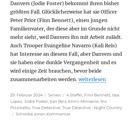
Danvers (Jodie Foster) bekommt ihren bisher
größten Fall. Glücklicherweise hat sie Officer
Peter Prior (Finn Bennett), einen jungen
Familienvater, der diese aber im Grunde nicht
mehr sieht, weil Danvers ihn mit Arbeit zulädt.
Auch Trooper Evangeline Navarro (Kali Reis)
hat Interesse an diesem Fall, aber Danvers und
sie haben eine dunkle Vergangenheit und es
wird einige Zeit brauchen, bevor beide
„True Detective – Night
zusammenarbeiten werden.
weiterlesen
Veröffentlicht
Kategorien
Schlagwörter
29. Februar 2024
Serien
4.Staffel
,
Finn Bennett
,
Issa
am
López
,
Jodie Foster
,
Kali Reis
,
Krimi-Miniserie
,
Nic
Pizzolatto
,
True Detective
,
True Detective - Night Country
zu
Schreibe einen Kommentar
True
Detective
–