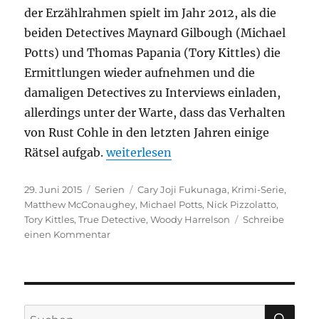
der Erzählrahmen spielt im Jahr 2012, als die
beiden Detectives Maynard Gilbough (Michael
Potts) und Thomas Papania (Tory Kittles) die
Ermittlungen wieder aufnehmen und die
damaligen Detectives zu Interviews einladen,
allerdings unter der Warte, dass das Verhalten
von Rust Cohle in den letzten Jahren einige
„True Detective – Staffel 1“
Rätsel aufgab.
weiterlesen
Veröffentlicht
Kategorien
Schlagwörter
29. Juni 2015
Serien
Cary Joji Fukunaga
,
Krimi-Serie
,
am
Matthew McConaughey
,
Michael Potts
,
Nick Pizzolatto
,
Tory Kittles
,
True Detective
,
Woody Harrelson
Schreibe
zu
einen Kommentar
True
Detective
–
Staffel
1
SU
Suchen