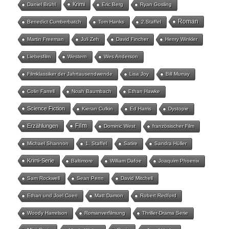
Krimi
Daniel Brühl
Eric Berg
Ryan Gosling
Roman
Benedict Cumberbatch
Tom Hanks
2.Staffel
Martin Freeman
Juli Zeh
David Fincher
Henry Winkler
Liebesfilm
Western
Wes Anderson
Filmklassiker der Jahrtausendwende
Lisa Joy
Bill Murray
Colin Farrell
Noah Baumbach
Ethan Hawke
Science Fiction
Kieran Culkin
Ed Harris
Dystopie
Film
Erzählungen
Dominic West
französischer Film
Michael Shannon
1. Staffel
Satire
Sandra Hüller
Krimi-Serie
Baltimore
William Dafoe
Joaquim Phoenix
Sam Rockwell
Sean Penn
David Mitchell
Ethan und Joel Coen
Matt Damon
Robert Redford
Woody Harrelson
Romanverfilmung
Thriller-Drama Serie