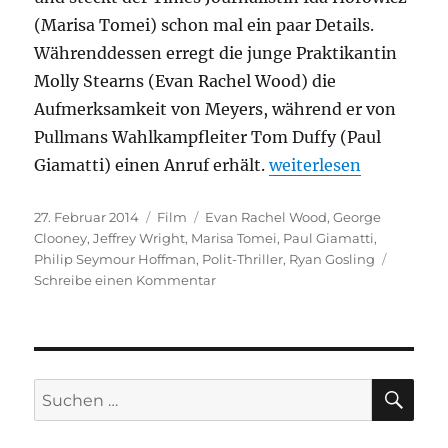
(Marisa Tomei) schon mal ein paar Details.
Währenddessen erregt die junge Praktikantin
Molly Stearns (Evan Rachel Wood) die
Aufmerksamkeit von Meyers, während er von
Pullmans Wahlkampfleiter Tom Duffy (Paul
„The Ides of March“
Giamatti) einen Anruf erhält.
weiterlesen
Veröffentlicht
Kategorien
Schlagwörter
27. Februar 2014
Film
Evan Rachel Wood
,
George
am
Clooney
,
Jeffrey Wright
,
Marisa Tomei
,
Paul Giamatti
,
Philip Seymour Hoffman
,
Polit-Thriller
,
Ryan Gosling
zu
Schreibe einen Kommentar
The
Ides
of
March
SU
Suchen
nach: