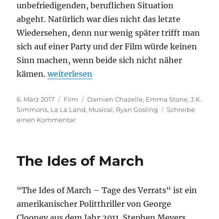
unbefriedigenden, beruflichen Situation
abgeht. Natürlich war dies nicht das letzte
Wiedersehen, denn nur wenig später trifft man
sich auf einer Party und der Film würde keinen
Sinn machen, wenn beide sich nicht näher
„La La Land“
kämen.
weiterlesen
Veröffentlicht
Kategorien
Schlagwörter
6. März 2017
Film
Damien Chazelle
,
Emma Stone
,
J.K.
am
Simmons
,
La La Land
,
Musical
,
Ryan Gosling
Schreibe
zu
einen Kommentar
La
La
Land
The Ides of March
“The Ides of March – Tage des Verrats“ ist ein
amerikanischer Politthriller von George
Clooney aus dem Jahr 2011. Stephen Meyers