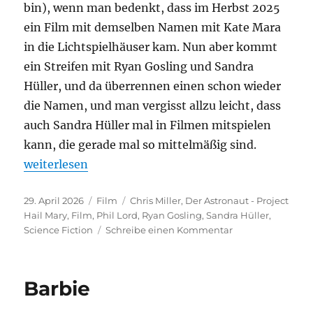
bin), wenn man bedenkt, dass im Herbst 2025
ein Film mit demselben Namen mit Kate Mara
in die Lichtspielhäuser kam. Nun aber kommt
ein Streifen mit Ryan Gosling und Sandra
Hüller, und da überrennen einen schon wieder
die Namen, und man vergisst allzu leicht, dass
auch Sandra Hüller mal in Filmen mitspielen
kann, die gerade mal so mittelmäßig sind.
„Der Astronaut – Project Hail Mary“
weiterlesen
Veröffentlicht
Kategorien
Schlagwörter
29. April 2026
Film
Chris Miller
,
Der Astronaut - Project
am
Hail Mary
,
Film
,
Phil Lord
,
Ryan Gosling
,
Sandra Hüller
,
zu
Science Fiction
Schreibe einen Kommentar
Der
Astronaut
–
Barbie
Project
Hail