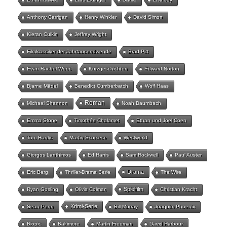
Anthony Carrigan
Henry Winkler
David Simon
Kieran Culkin
Jeffrey Wright
Filmklassiker der Jahrtausendwende
Brad Pitt
Evan Rachel Wood
Kurzgeschichten
Edward Norton
Bjarne Mädel
Benedict Cumberbatch
Wolf Haas
Roman
Michael Shannon
Noah Baumbach
Emma Stone
Timothée Chalamet
Ethan und Joel Coen
Tom Hanks
Martin Scorsese
Westworld
Giorgos Lanthimos
Ed Harris
Sam Rockwell
Paul Auster
Drama
Eric Berg
Thriller-Drama Serie
The Wire
Spielfilm
Ryan Gosling
Olivia Colman
Christian Kracht
Krimi-Serie
Sean Penn
Bill Murray
Joaquim Phoenix
Biopic
Baltimore
Martin Freeman
David Harbour