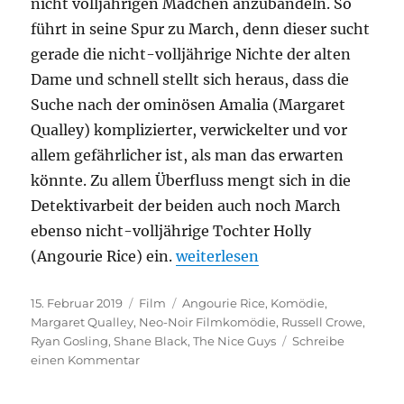
nicht volljährigen Mädchen anzubandeln. So
führt in seine Spur zu March, denn dieser sucht
gerade die nicht-volljährige Nichte der alten
Dame und schnell stellt sich heraus, dass die
Suche nach der ominösen Amalia (Margaret
Qualley) komplizierter, verwickelter und vor
allem gefährlicher ist, als man das erwarten
könnte. Zu allem Überfluss mengt sich in die
Detektivarbeit der beiden auch noch March
ebenso nicht-volljährige Tochter Holly
„The Nice Guys“
(Angourie Rice) ein.
weiterlesen
Veröffentlicht
Kategorien
Schlagwörter
15. Februar 2019
Film
Angourie Rice
,
Komödie
,
am
Margaret Qualley
,
Neo-Noir Filmkomödie
,
Russell Crowe
,
Ryan Gosling
,
Shane Black
,
The Nice Guys
Schreibe
zu
einen Kommentar
The
Nice