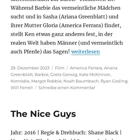
Während Barbie das vermeintliche Mädchen
sucht und in Sasha (Ariana Greenblatt) und
ihrer Mutter Gloria (America Ferrara) findet,
stellt Ken etwas ganz anderes fest, in der
realen Welt haben Männer (und vermeintlich
„Barbie“
auch Pferde) das Sagen!
weiterlesen
Veröffentlicht
Kategorien
Schlagwörter
29. Dezember 2023
Film
America Ferrara
,
Ariana
am
Greenblatt
,
Barbie
,
Greta Gerwig
,
Kate McKinnon
,
Komödie
,
Margot Robbie
,
Noah Baumbach
,
Ryan Gosling
,
zu
Will Ferrell
Schreibe einen Kommentar
Barbie
The Nice Guys
Jahr: 2016 | Regie & Drehbuch: Shane Black |