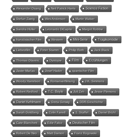
Science Fiction
Alexander Osang
Neil Patrick Harris
Stefan Zweig
Wes Anderson
Martin Walser
Sandra Hüller
Leonardo DiCaprio
Margot Robbie
Mini-Serie
Tragikomödie
französischer Film
Western
Liebesfilm
Peter Stamm
Philip Roth
Jack Black
Film
Erzählungen
Thomas Glavinic
Dystopie
Javier Marías
Josef Hader
spanischer Film
Woody Harrelson
Romanverfilmung
J.K. Simmons
T.C. Boyle
Robert Redford
Juli Zeh
Jesse Plemons
Daniel Kehlmann
Greta Gerwig
DDR-Geschichte
Sarah Goldberg
Colin Farrell
1. Staffel
Daniel Brühl
Deutscher Film
Cate Blanchett
Edie Falco
Robert De Niro
Matt Damon
Franz Rogowski