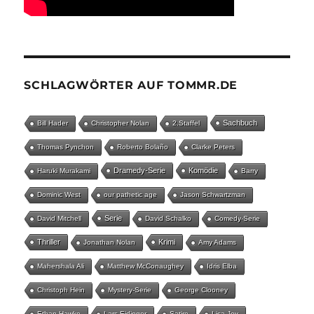
SCHLAGWÖRTER AUF TOMMR.DE
Sachbuch
Bill Hader
Christopher Nolan
2.Staffel
Thomas Pynchon
Roberto Bolaño
Clarke Peters
Dramedy-Serie
Komödie
Haruki Murakami
Barry
Dominic West
our pathetic age
Jason Schwartzman
Serie
David Mitchell
David Schalko
Comedy-Serie
Thriller
Krimi
Jonathan Nolan
Amy Adams
Mahershala Ali
Matthew McConaughey
Idris Elba
Christoph Hein
Mystery-Serie
George Clooney
Ethan Hawke
Lars Eidinger
Satire
Lisa Joy