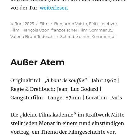
„Sommer 85“
vor der Tür.
weiterlesen
Veröffentlicht
Kategorien
Schlagwörter
4. Juni 2025
Film
Benjamin Voisin
,
Félix Lefebvre
,
am
Film
,
François Ozon
,
französischer Film
,
Sommer 85
,
zu
Valeria Bruni Tedeschi
Schreibe einen Kommentar
Sommer
85
Außer Atem
Originaltitel: „
À bout de souffle“
| Jahr: 1960 |
Regie & Drehbuch: Jean-Luc Godard |
Gangsterfilm | Länge: 87min | Location: Paris
Die „kleine Filmakademie“ im Kraftwerk Mitte
stellt jeden Monat in einem rund einstündigen
Vortrag, ein Thema der Filmgeschichte vor.