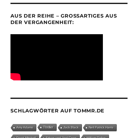
AUS DER REIHE – GROSSARTIGES AUS D
ER VERGANGENHEIT:
SCHLAGWÖRTER AUF TOMMR.DE
Thriller
Amy Adams
Jack Black
Neil Patrick Harris
David Mitchell
Ethan und Joel Coen
William Dafoe