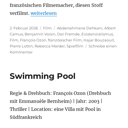
französischen Filmemacher, diesen Stoff
„Der Fremde“
verfilmt.
weiterlesen
Veröffentlicht
Kategorien
Schlagwörter
2. Februar 2026
Film
Abderrahmane Dehkani
,
Albert
am
Camus
,
Benjamin Voisin
,
Der Fremde
,
Existenzialismus
,
Film
,
François Ozon
,
französischer Film
,
Hajar Bouzaouit
,
Pierre Lottin
,
Rebecca Marder
,
Spielfilm
Schreibe einen
zu
Kommentar
Der
Fremde
Swimming Pool
Regie & Drehbuch: François Ozon (Drehbuch
mit Emmanuèle Bernheim) | Jahr: 2003 |
Thriller | Location: eine Villa mit Pool in
Südfrankreich