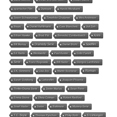
spanischer Film
Dystopie
Haruki Murakami
Jason Schwartzman
Timothée Chalamet
Wes Anderson
Daniel Kehlmann
Biopic
Cate Blanchett
Juli Zeh
Krimi
Ethan Hawke
Brad Pitt
Benedict Cumberbatch
Dramedy-Serie
Spielfilm
Bill Murray
Daniel Brühl
Ed Harris
Westworld
Paul Auster
Colin Farrell
Serie
Franz Rogowski
Bill Hader
Giorgos Lanthimos
Roman
J.K. Simmons
Lisa Joy
Martin Scorsese
Sarah Goldberg
Liebesfilm
Joaquim Phoenix
Thriller-Drama Serie
Javier Marías
Sean Penn
Emma Stone
Olivia Colman
Robert Redford
Josef Hader
Satire
Baltimore
Mystery-Serie
T.C. Boyle
Erzählungen
Thomas Pynchon
Philip Roth