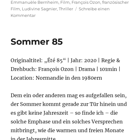
am
Emmanuèle Bernheim
,
Film
,
François Ozon
,
französischer
Film
,
Ludivine Sagnier
,
Thriller
Schreibe einen
zu
Kommentar
Swimming
Pool
Sommer 85
Originaltitel: „Été 85“ | Jahr: 2020 | Regie &
Drehbuch: François Ozon | Drama | 101min |
Location: Normandie in den 1980ern
Dem ein oder anderen mag es aufgefallen sein,
der Sommer kommt gerade zur Tür hinein und
es gibt keine Jahreszeit – so finde ich – die
solche Emphase und ein solches Versprechen
mitbringt, wie die warmen und freien Monate
in der Jahresmitte.