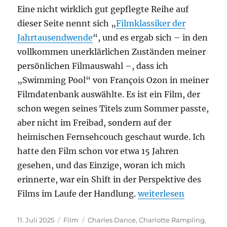
Eine nicht wirklich gut gepflegte Reihe auf
dieser Seite nennt sich „
Filmklassiker der
Jahrtausendwende
“, und es ergab sich – in den
vollkommen unerklärlichen Zuständen meiner
persönlichen Filmauswahl –, dass ich
„Swimming Pool“ von François Ozon in meiner
Filmdatenbank auswählte. Es ist ein Film, der
schon wegen seines Titels zum Sommer passte,
aber nicht im Freibad, sondern auf der
heimischen Fernsehcouch geschaut wurde. Ich
hatte den Film schon vor etwa 15 Jahren
gesehen, und das Einzige, woran ich mich
erinnerte, war ein Shift in der Perspektive des
„Swimming Pool“
Films im Laufe der Handlung.
weiterlesen
Veröffentlicht
Kategorien
Schlagwörter
11. Juli 2025
Film
Charles Dance
,
Charlotte Rampling
,