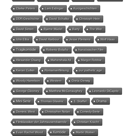
Clarke Peters
Lars Eidinger
Kurzgeschichten
DDR-Geschichte
David Schalko
Christoph Hein
David Simon
Bjarne Mädel
Barry
The Wire
Idris Elba
David Harbour
Jesse Plemons
Wolf Haas
Tragikomödie
Roberto Bolaño
französischer Film
Alexander Osang
Mahershala Ali
Margot Robbie
Kieran Culkin
Romanverfilmung
our pathetic age
Woody Harrelson
Western
Greta Gerwig
George Clooney
Matthew McConaughey
Leonardo DiCaprio
Mini-Serie
Drama
Thomas Glavinic
1. Staffel
Dominic West
Christopher Nolan
Comedy-Serie
Filmklassiker der Jahrtausendwende
Christian Kracht
Komödie
Evan Rachel Wood
Martin Walser