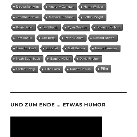
Deutscher Film
Anthony Carrigan
Henry Winkler
Jonathan Nolan
Michael Shannon
Jeffrey Wright
Krimi-Serie
Sachbuch
Science Fiction
Ryan Gosling
Tom Hanks
Eric Berg
Peter Stamm
Edward Norton
Sam Rockwell
2.Staffel
Matt Damon
Martin Freeman
Noah Baumbach
Sandra Hüller
David Fincher
Film
Stefan Zweig
Edie Falco
Robert De Niro
UND ZUM ENDE … ETWAS HUMOR