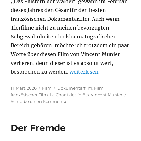
„Das Flüstern der Wälder“ gewann im Februar
dieses Jahres den César für den besten
französischen Dokumentarfilm. Auch wenn
Tierfilme nicht zu meinen bevorzugten
Sehgewohnheiten im kinematografischen
Bereich gehören, möchte ich trotzdem ein paar
Worte über diesen Film von Vincent Munier
verlieren, denn dieser ist es absolut wert,
„Das Flüstern des Waldes“
besprochen zu werden.
weiterlesen
Veröffentlicht
Kategorien
Schlagwörter
11. März 2026
Film
Dokumentarfilm
,
Film
,
am
französischer Film
,
Le Chant des forêts
,
Vincent Munier
zu
Schreibe einen Kommentar
Das
Flüstern
des
Der Fremde
Waldes