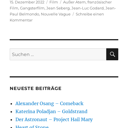
Veröffentlicht
Kategorien
Schlagwörter
15. Dezember 2022
Film
Außer Atem
,
französischer
am
Film
,
Gangsterfilm
,
Jean Seberg
,
Jean-Luc Godard
,
Jean-
Paul Belmondo
,
Nouvelle Vague
Schreibe einen
zu
Kommentar
Außer
Atem
SU
Suchen
nach:
NEUESTE BEITRÄGE
Alexander Osang – Comeback
Katerina Poladjan – Goldstrand
Der Astronaut – Project Hail Mary
Heart of Stone