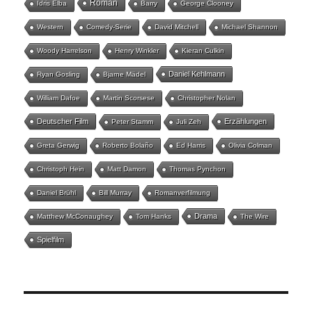
Roman
Idris Elba
Barry
George Clooney
Western
Comedy-Serie
David Mitchell
Michael Shannon
Woody Harrelson
Henry Winkler
Kieran Culkin
Daniel Kehlmann
Ryan Gosling
Bjarne Mädel
William Dafoe
Martin Scorsese
Christopher Nolan
Deutscher Film
Erzählungen
Peter Stamm
Juli Zeh
Greta Gerwig
Roberto Bolaño
Ed Harris
Olivia Colman
Christoph Hein
Matt Damon
Thomas Pynchon
Daniel Brühl
Bill Murray
Romanverfilmung
Drama
Matthew McConaughey
Tom Hanks
The Wire
Spielfilm