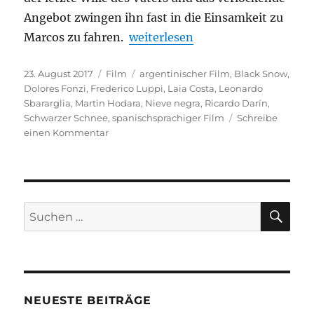
Angebot zwingen ihn fast in die Einsamkeit zu
„Schwarzer Schnee (Nieve negra
Marcos zu fahren.
weiterlesen
Veröffentlicht
Kategorien
Schlagwörter
23. August 2017
Film
argentinischer Film
,
Black Snow
,
am
Dolores Fonzi
,
Frederico Luppi
,
Laia Costa
,
Leonardo
Sbararglia
,
Martin Hodara
,
Nieve negra
,
Ricardo Darín
,
Schwarzer Schnee
,
spanischsprachiger Film
Schreibe
zu
einen Kommentar
Schwarzer
Schnee
(Nieve
negra)
SU
Suchen
nach:
NEUESTE BEITRÄGE