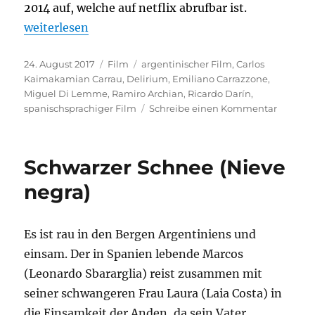
2014 auf,
welche auf netflix abrufbar ist.
„Delirium“
weiterlesen
Veröffentlicht
Kategorien
Schlagwörter
24. August 2017
Film
argentinischer Film
,
Carlos
am
Kaimakamian Carrau
,
Delirium
,
Emiliano Carrazzone
,
Miguel Di Lemme
,
Ramiro Archian
,
Ricardo Darín
,
zu
spanischsprachiger Film
Schreibe einen Kommentar
Deliriu
Schwarzer Schnee (Nieve
negra)
Es ist rau in den Bergen Argentiniens und
einsam. Der in Spanien lebende Marcos
(Leonardo Sbararglia) reist zusammen mit
seiner schwangeren Frau Laura (Laia Costa) in
die Einsamkeit der Anden, da sein Vater