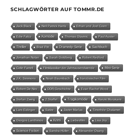
SCHLAGWÖRTER AUF TOMMR.DE
Jack Black
Neil Patrick Harris
Ethan und Joel Coen
Komödie
Edie Falco
Thomas Glavinic
Paul Auster
Thriller
Dramedy-Serie
Sachbuch
Brad Pitt
Jonathan Nolan
Sarah Goldberg
Robert Redford
Mini-Serie
Colin Farrell
Filmklassiker der Jahrtausendwende
J.K. Simmons
Noah Baumbach
französischer Film
Robert De Niro
DDR-Geschichte
Evan Rachel Wood
Tragikomödie
Stefan Zweig
2.Staffel
Haruki Murakami
Lars Eidinger
Satire
Javier Marías
Timothée Chalamet
Krimi
Giorgos Lanthimos
Liebesfilm
Lisa Joy
Science Fiction
Sandra Hüller
Alexander Osang