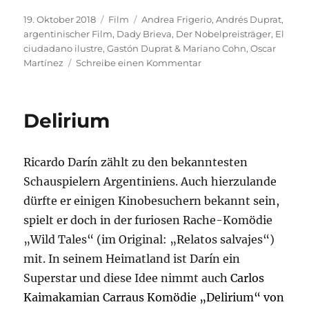
Veröffentlicht
Kategorien
Schlagwörter
19. Oktober 2018
Film
Andrea Frigerio
,
Andrés Duprat
,
am
argentinischer Film
,
Dady Brieva
,
Der Nobelpreisträger
,
El
ciudadano ilustre
,
Gastón Duprat & Mariano Cohn
,
Oscar
zu
Martínez
Schreibe einen Kommentar
Der
Nobelpreisträger
Delirium
Ricardo Darín zählt zu den bekanntesten
Schauspielern Argentiniens. Auch hierzulande
dürfte er einigen Kinobesuchern bekannt sein,
spielt er doch in der furiosen Rache-Komödie
„Wild Tales“ (im Original: „Relatos salvajes“)
mit. In seinem Heimatland ist Darín ein
Superstar und diese Idee nimmt auch
Carlos
Kaimakamian Carrau
s
Komödie „Delirium“ von