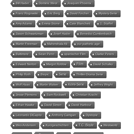
Bill Hader
Dominic West
Joaquim Phoenix
Franz Rogowski
Eric Berg
David Fincher
Mystery-Serie
Amy Adams
Emma Stone
Cate Blanchett
1. Staffel
Jason Schwartzman
Josef Hader
Benedict Cumberbatch
Martin Freeman
Mahershala Ali
our pathetic age
Baltimore
Sean Penn
spanischer Film
Clarke Peters
Film
Edward Norton
Margot Robbie
David Schalko
Serie
Philip Roth
Biopic
Thriller-Drama Serie
Krimi-Serie
Wolf Haas
Martin Walser
Jeffrey Wright
Jesse Plemons
Sam Rockwell
Christian Kracht
Ethan Hawke
David Simon
David Harbour
Leonardo DiCaprio
Anthony Carrigan
Dystopie
T.C. Boyle
Wes Anderson
Kurzgeschichten
Westworld