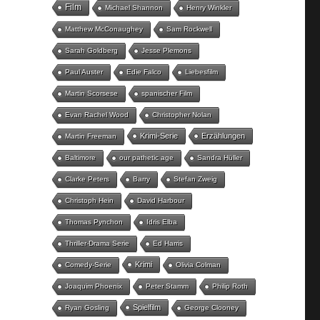
Film
Michael Shannon
Henry Winkler
Matthew McConaughey
Sam Rockwell
Sarah Goldberg
Jesse Plemons
Paul Auster
Edie Falco
Liebesfilm
Martin Scorsese
spanischer Film
Evan Rachel Wood
Christopher Nolan
Krimi-Serie
Erzählungen
Martin Freeman
Baltimore
our pathetic age
Sandra Hüller
Clarke Peters
Barry
Stefan Zweig
Christoph Hein
David Harbour
Thomas Pynchon
Idris Elba
Thriller-Drama Serie
Ed Harris
Krimi
Comedy-Serie
Olivia Colman
Joaquim Phoenix
Peter Stamm
Philip Roth
Spielfilm
Ryan Gosling
George Clooney