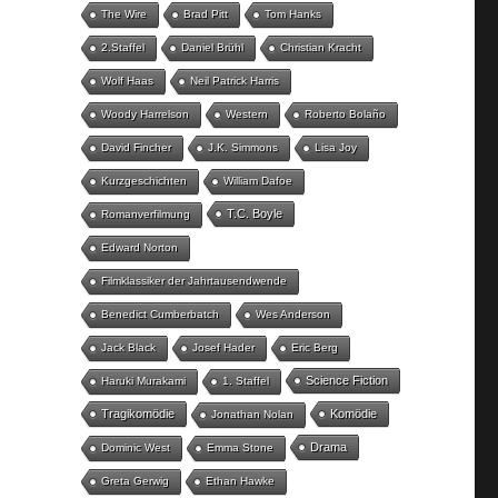
The Wire
Brad Pitt
Tom Hanks
2.Staffel
Daniel Brühl
Christian Kracht
Wolf Haas
Neil Patrick Harris
Woody Harrelson
Western
Roberto Bolaño
David Fincher
J.K. Simmons
Lisa Joy
Kurzgeschichten
William Dafoe
T.C. Boyle
Romanverfilmung
Edward Norton
Filmklassiker der Jahrtausendwende
Benedict Cumberbatch
Wes Anderson
Jack Black
Josef Hader
Eric Berg
Science Fiction
Haruki Murakami
1. Staffel
Tragikomödie
Komödie
Jonathan Nolan
Drama
Dominic West
Emma Stone
Greta Gerwig
Ethan Hawke