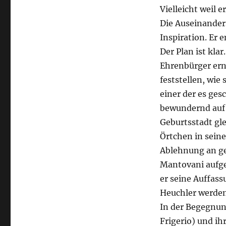
Vielleicht weil 
Die Auseinander
Inspiration. Er 
Der Plan ist kla
Ehrenbürger er
feststellen, wie
einer der es ges
bewundernd auf 
Geburtsstadt gle
Örtchen in sein
Ablehnung an ge
Mantovani aufge
er seine Auffas
Heuchler werden
In der Begegnun
Frigerio) und ih