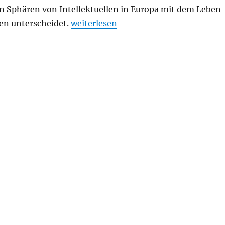
en Sphären von Intellektuellen in Europa mit dem Leben
„Der Nobelpreisträger“
en unterscheidet.
weiterlesen