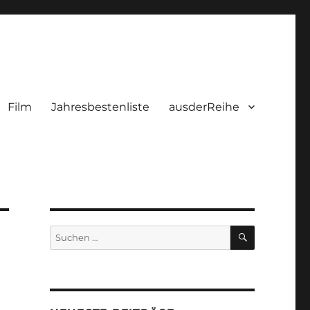
Film
Jahresbestenliste
ausderReihe
SUCHEN
Suchen
nach: