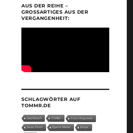
AUS DER REIHE –
GROSSARTIGES AUS DER V
ERGANGENHEIT:
SCHLAGWÖRTER AUF
TOMMR.DE
Sachbuch
Thriller
Franz Rogowski
Sean Penn
Bjarne Mädel
Biopic