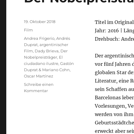
Veröffentlicht
19. Oktober 2018
Titel im Origina
am
Kategorien
Film
Jahr: 2016 | Län
Schlagwörter
Andrea Frigerio
,
Andrés
Drehbuch: André
Duprat
,
argentinischer
Film
,
Dady Brieva
,
Der
Der argentinisch
Nobelpreisträger
,
El
ciudadano ilustre
,
Gastón
vor fünf Jahren
Duprat & Mariano Cohn
,
globalen Star d
Oscar Martínez
Literatur, eine R
Schreibe einen
sein Schaffen au
zu
Kommentar
Der
Barcelonas lebe
Nobelpreisträger
Vorlesungen, Ve
werden von ihm 
Geburtsstädtchen
erweckt aber sei