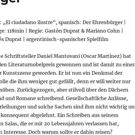
l: „El ciudadano ilustre“, spanisch: Der Ehrenbürger |
ge: 118min | Regie: Gastón Duprat & Mariano Cohn |
s Duprat | argentinisch-spanischer Spielfilm
e Schriftsteller Daniel Mantovani (Oscar Martínez) hat
 den Literaturnobelpreis gewonnen und ist damit zu ein
er Kunstszene geworden. Er ist nun ein Denkmal der
olle die ihm weniger gut gefällt, denn er will weiter nur
süben. Zurückgezogen, aber stilvoll über den Dächern
nd und Romane schreibend. Gesellschaftliche Anlässe,
rleihungen und solche Sachen sind ihm nicht wichtig u
konsequent abgelehnt. Ein Schreiben aus seinem
 Salas, die er mit 20 Lebensjahren verlassen hat,
n Interesse. Doch warum sollte er dahin reisen?