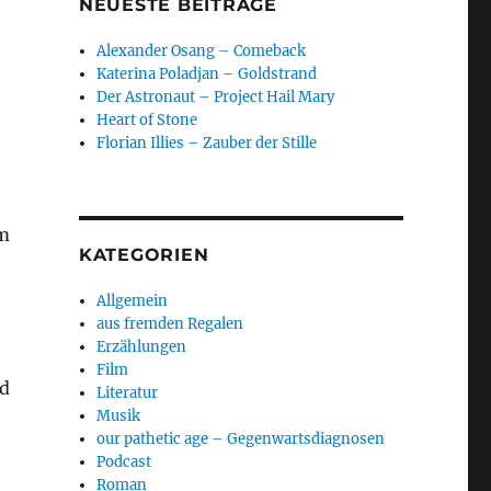
NEUESTE BEITRÄGE
Alexander Osang – Comeback
Katerina Poladjan – Goldstrand
Der Astronaut – Project Hail Mary
Heart of Stone
Florian Illies – Zauber der Stille
em
KATEGORIEN
Allgemein
aus fremden Regalen
Erzählungen
Film
nd
Literatur
Musik
our pathetic age – Gegenwartsdiagnosen
Podcast
Roman