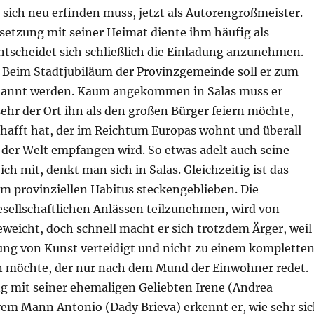
er sich neu erfinden muss, jetzt als Autorengroßmeister.
setzung mit seiner Heimat diente ihm häufig als
entscheidet sich schließlich die Einladung anzunehmen.
r. Beim Stadtjubiläum der Provinzgemeinde soll er zum
nannt werden. Kaum angekommen in Salas muss er
 sehr der Ort ihn als den großen Bürger feiern möchte,
chafft hat, der im Reichtum Europas wohnt und überall
der Welt empfangen wird. So etwas adelt auch seine
ich mit, denkt man sich in Salas. Gleichzeitig ist das
em provinziellen Habitus steckengeblieben. Die
sellschaftlichen Anlässen teilzunehmen, wird von
weicht, doch schnell macht er sich trotzdem Ärger, weil
sung von Kunst verteidigt und nicht zu einem komplette
 möchte, der nur nach dem Mund der Einwohner redet.
g mit seiner ehemaligen Geliebten Irene (Andrea
rem Mann Antonio (Dady Brieva) erkennt er, wie sehr si