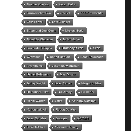
Thomas Glavinic
Kieran Culkin
französischer Film
Juli Zeh
DDR-Geschichte
Colin Farrell
Lars Eidinger
Ethan und Joel Coen
Mystery-Serie
Timothée Chalamet
Javier Marías
Dramedy-Serie
Serie
Leonardo DiCaprio
Westworld
Robert Redford
Noah Baumbach
Amy Adams
Jason Schwartzman
Daniel Kehlmann
Matt Damon
Jeffrey Wright
David Simon
Margot Robbie
Deutscher Film
Bill Murray
Bill Hader
Martin Walser
Satire
Anthony Carrigan
Mahershala Ali
Robert De Niro
Roman
David Schalko
Dystopie
David Mitchell
Alexander Osang