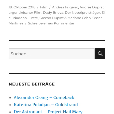
Veröffentlicht
Kategorien
Schlagwörter
19. Oktober 2018
Film
Andrea Frigerio
,
Andrés Duprat
,
am
argentinischer Film
,
Dady Brieva
,
Der Nobelpreisträger
,
El
ciudadano ilustre
,
Gastón Duprat & Mariano Cohn
,
Oscar
zu
Martínez
Schreibe einen Kommentar
Der
Nobelpreisträger
SU
Suchen
nach:
NEUESTE BEITRÄGE
Alexander Osang – Comeback
Katerina Poladjan – Goldstrand
Der Astronaut – Project Hail Mary