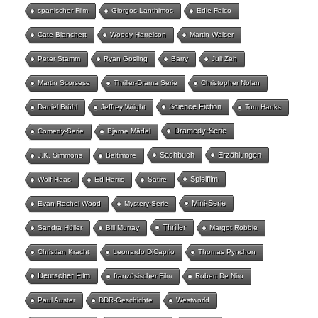
spanischer Film
Giorgos Lanthimos
Edie Falco
Cate Blanchett
Woody Harrelson
Martin Walser
Peter Stamm
Ryan Gosling
Barry
Juli Zeh
Martin Scorsese
Thriller-Drama Serie
Christopher Nolan
Science Fiction
Daniel Brühl
Jeffrey Wright
Tom Hanks
Dramedy-Serie
Comedy-Serie
Bjarne Mädel
Sachbuch
Erzählungen
J.K. Simmons
Baltimore
Spielfilm
Wolf Haas
Ed Harris
Satire
Mini-Serie
Evan Rachel Wood
Mystery-Serie
Thriller
Sandra Hüller
Bill Murray
Margot Robbie
Christian Kracht
Leonardo DiCaprio
Thomas Pynchon
Deutscher Film
französischer Film
Robert De Niro
Paul Auster
DDR-Geschichte
Westworld