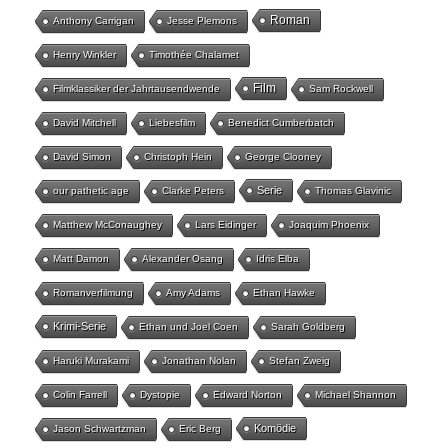
Roman
Anthony Carrigan
Jesse Plemons
Henry Winkler
Timothée Chalamet
Film
Filmklassiker der Jahrtausendwende
Sam Rockwell
David Mitchell
Liebesfilm
Benedict Cumberbatch
David Simon
Christoph Hein
George Clooney
Serie
our pathetic age
Clarke Peters
Thomas Glavinic
Matthew McConaughey
Lars Eidinger
Joaquim Phoenix
Matt Damon
Alexander Osang
Idris Elba
Romanverfilmung
Amy Adams
Ethan Hawke
Krimi-Serie
Ethan und Joel Coen
Sarah Goldberg
Haruki Murakami
Jonathan Nolan
Stefan Zweig
Colin Farrell
Dystopie
Edward Norton
Michael Shannon
Komödie
Jason Schwartzman
Eric Berg