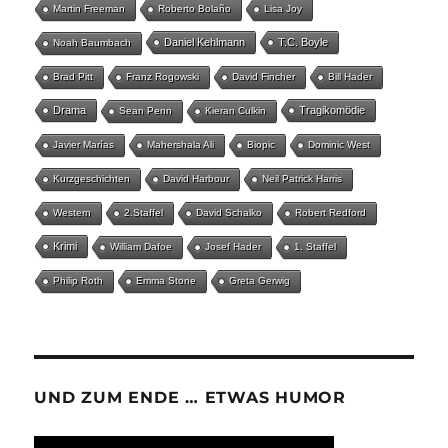
Martin Freeman
Roberto Bolaño
Lisa Joy
Daniel Kehlmann
T.C. Boyle
Noah Baumbach
Brad Pitt
Franz Rogowski
David Fincher
Bill Hader
Drama
Tragikomödie
Sean Penn
Kieran Culkin
Javier Marías
Mahershala Ali
Biopic
Dominic West
Kurzgeschichten
David Harbour
Neil Patrick Harris
Western
2.Staffel
David Schalko
Robert Redford
Krimi
William Dafoe
Josef Hader
1. Staffel
Philip Roth
Emma Stone
Greta Gerwig
UND ZUM ENDE … ETWAS HUMOR