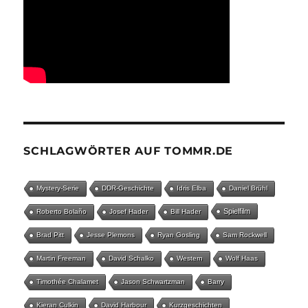
SCHLAGWÖRTER AUF TOMMR.DE
Mystery-Serie
DDR-Geschichte
Idris Elba
Daniel Brühl
Spielfilm
Roberto Bolaño
Josef Hader
Bill Hader
Brad Pitt
Jesse Plemons
Ryan Gosling
Sam Rockwell
Martin Freeman
David Schalko
Western
Wolf Haas
Timothée Chalamet
Jason Schwartzman
Barry
Kieran Culkin
David Harbour
Kurzgeschichten