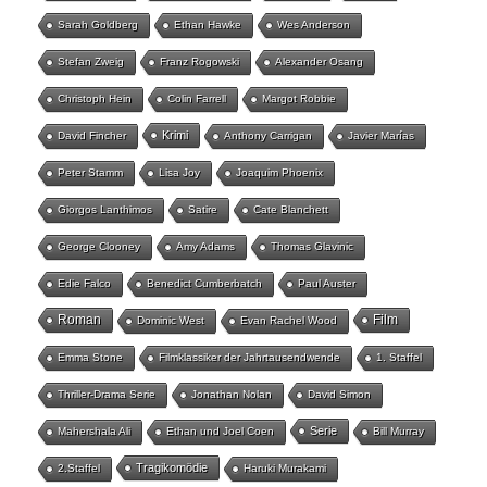
Sarah Goldberg
Ethan Hawke
Wes Anderson
Stefan Zweig
Franz Rogowski
Alexander Osang
Christoph Hein
Colin Farrell
Margot Robbie
Krimi
David Fincher
Anthony Carrigan
Javier Marías
Peter Stamm
Lisa Joy
Joaquim Phoenix
Giorgos Lanthimos
Satire
Cate Blanchett
George Clooney
Amy Adams
Thomas Glavinic
Edie Falco
Benedict Cumberbatch
Paul Auster
Roman
Film
Dominic West
Evan Rachel Wood
Emma Stone
Filmklassiker der Jahrtausendwende
1. Staffel
Thriller-Drama Serie
Jonathan Nolan
David Simon
Serie
Mahershala Ali
Ethan und Joel Coen
Bill Murray
Tragikomödie
2.Staffel
Haruki Murakami