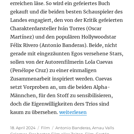
erreichen läse. So wird ein gefeiertes Buch
gekauft und die beiden besten Schauspieler des
Landes engagiert, den von der Kritik gefeierten
Charakterdarsteller Iván Torres (Oscar
Martínez) und den populären Hollywoodstar
Félix Rivero (Antonio Banderas). Beide, nicht
gerade mit eingezäunten Egos versehene Stars,
sollen von der Autorenfilmerin Lola Cuevas
(Penélope Cruz) zu einer einmaligen
Zusammenarbeit inspiriert werden. Cuevas
setzt Vorproben an, um die beiden Alpha-
Männchen, für den Stoff zu sensibilisieren,
doch die Eigenwilligkeiten ders Trios sind
„Der beste Film aller Zeiten“
kaum zu übersehen.
weiterlesen
Veröffentlicht
Kategorien
Schlagwörter
18. April 2024
Film
Antonio Banderas
,
Arnau Valls
am