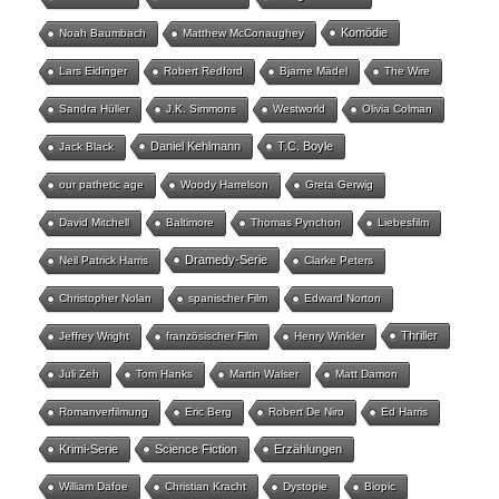
Komödie
Noah Baumbach
Matthew McConaughey
Lars Eidinger
Robert Redford
Bjarne Mädel
The Wire
Sandra Hüller
J.K. Simmons
Westworld
Olivia Colman
Daniel Kehlmann
T.C. Boyle
Jack Black
our pathetic age
Woody Harrelson
Greta Gerwig
David Mitchell
Baltimore
Thomas Pynchon
Liebesfilm
Dramedy-Serie
Neil Patrick Harris
Clarke Peters
Christopher Nolan
spanischer Film
Edward Norton
Thriller
Jeffrey Wright
französischer Film
Henry Winkler
Juli Zeh
Tom Hanks
Martin Walser
Matt Damon
Romanverfilmung
Eric Berg
Robert De Niro
Ed Harris
Krimi-Serie
Science Fiction
Erzählungen
William Dafoe
Christian Kracht
Dystopie
Biopic