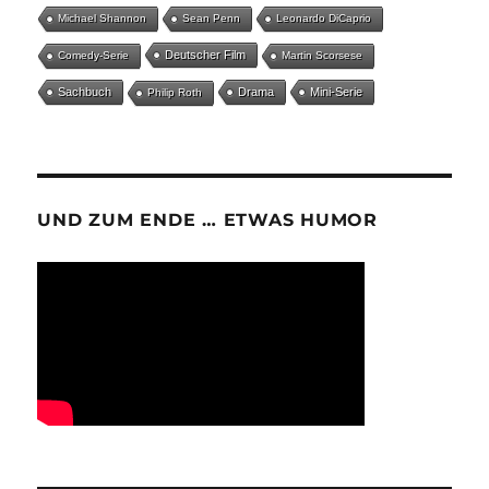
Michael Shannon
Sean Penn
Leonardo DiCaprio
Deutscher Film
Comedy-Serie
Martin Scorsese
Sachbuch
Drama
Mini-Serie
Philip Roth
UND ZUM ENDE … ETWAS HUMOR