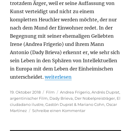
trotzdem Ärger, weil er seine Auffassung von
Kunst verteidigt und nicht zu einem
kompletten Heuchler werden möchte, der nur
nach dem Mund der Einwohner redet. In der
Begegnung mit seiner ehemaligen Geliebten
Irene (Andrea Frigerio) und ihrem Mann
Antonio (Dady Brieva) erkennt er, wie sehr sich
sein Leben in den Sphären von Intellektuellen
in Europa mit dem Leben der Einheimischen
„Der Nobelpreisträger“
unterscheidet.
weiterlesen
Veröffentlicht
Kategorien
Schlagwörter
19. Oktober 2018
Film
Andrea Frigerio
,
Andrés Duprat
,
am
argentinischer Film
,
Dady Brieva
,
Der Nobelpreisträger
,
El
ciudadano ilustre
,
Gastón Duprat & Mariano Cohn
,
Oscar
zu
Martínez
Schreibe einen Kommentar
Der
Nobelpreisträger