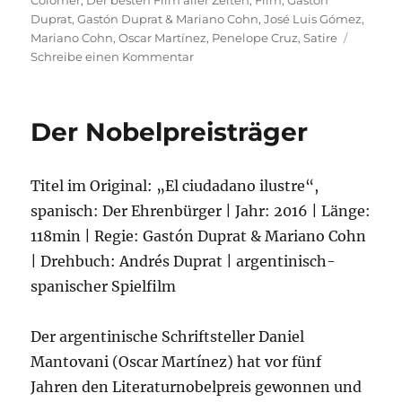
Colomer
,
Der besten Film aller Zeiten
,
Film
,
Gastón
Duprat
,
Gastón Duprat & Mariano Cohn
,
José Luis Gómez
,
Mariano Cohn
,
Oscar Martínez
,
Penelope Cruz
,
Satire
zu
Schreibe einen Kommentar
Der
beste
Film
Der Nobelpreisträger
aller
Zeiten
Titel im Original: „El ciudadano ilustre“,
spanisch: Der Ehrenbürger | Jahr: 2016 | Länge:
118min | Regie: Gastón Duprat & Mariano Cohn
| Drehbuch: Andrés Duprat | argentinisch-
spanischer Spielfilm
Der argentinische Schriftsteller Daniel
Mantovani (Oscar Martínez) hat vor fünf
Jahren den Literaturnobelpreis gewonnen und