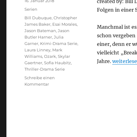
Veröffentlicht
16. Januar 2018
created by: Bill
am
Kategorien
Serien
Folgen in einer S
Schlagwörter
Bill Dubuque
,
Christopher
James Baker
,
Esai Morales
,
Manchmal ist es 
Jason Bateman
,
Jason
schon vergeben s
Butler Harner
,
Julia
Garner
,
Krimi-Drama Serie
,
einer, denn er w
Laura Linney
,
Mark
vielleicht „Bre
Williams
,
Ozark
,
Skylar
„Ozark“
Jahre.
weiterles
Gaertner
,
Sofia Haubitz
,
Thriller-Drama Serie
Schreibe einen
zu
Kommentar
Ozark