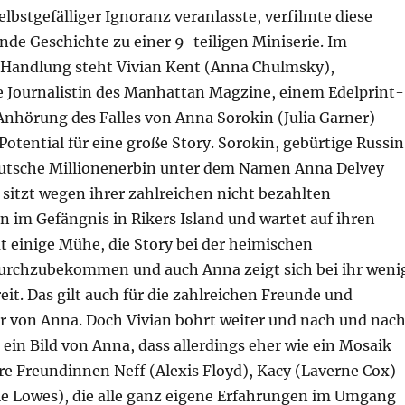
elbstgefälliger Ignoranz veranlasste, verfilmte diese
de Geschichte zu einer 9-teiligen Miniserie. Im
 Handlung steht Vivian Kent (Anna Chulmsky),
Journalistin des Manhattan Magzine, einem Edelprint-
 Anhörung des Falles von Anna Sorokin (Julia Garner)
Potential für eine große Story. Sorokin, gebürtige Russin
deutsche Millionenerbin unter dem Namen Anna Delvey
sitzt wegen ihrer zahlreichen nicht bezahlten
 im Gefängnis in Rikers Island und wartet auf ihren
t einige Mühe, die Story bei der heimischen
urchzubekommen und auch Anna zeigt sich bei ihr weni
it. Das gilt auch für die zahlreichen Freunde und
r von Anna. Doch Vivian bohrt weiter und nach und nac
e ein Bild von Anna, dass allerdings eher wie ein Mosaik
hre Freundinnen Neff (Alexis Floyd), Kacy (Laverne Cox)
ie Lowes), die alle ganz eigene Erfahrungen im Umgang