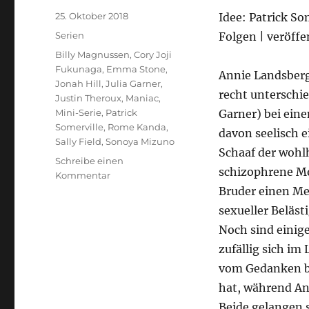
Veröffentlicht
25. Oktober 2018
Idee: Patrick So
am
Kategorien
Serien
Folgen | veröffe
Schlagwörter
Billy Magnussen
,
Cory Joji
Fukunaga
,
Emma Stone
,
Annie Landsber
Jonah Hill
,
Julia Garner
,
recht unterschie
Justin Theroux
,
Maniac
,
Mini-Serie
,
Patrick
Garner) bei ein
Somerville
,
Rome Kanda
,
davon seelisch e
Sally Field
,
Sonoya Mizuno
Schaaf der wohl
Schreibe einen
schizophrene Mo
zu
Kommentar
Maniac
Bruder einen Mei
sexueller Beläst
Noch sind einig
zufällig sich im
vom Gedanken be
hat, während An
Beide gelangen s