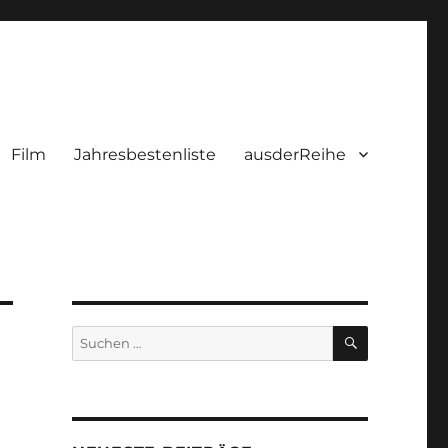
Film
Jahresbestenliste
ausderReihe
SUCHEN
Suchen
nach: