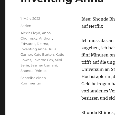
Veröffentlicht
1. März 2022
Idee: Shonda Rh
am
Kategorien
Serien
auf Netflix
Schlagwörter
Alexis Floyd
,
Anna
Chulmsky
,
Anthony
Ich muss das an 
Edwards
,
Drama
,
zugeben, ich ha
Inventing Anna
,
Julia
Garner
,
Kate Burton
,
Katie
fünf Minuten on
Lowes
,
Laverne Cox
,
Mini-
trifft auf die u
Serie
,
Sasmer Usmani
,
Universum an Sto
Shonda Rhimes
Hochstaplerin, 
Schreibe einen
zu
Kommentar
Geld betrogen ha
Inventing
vorhandenes Ver
Anna
besitzen und si
Shonda Rhimes, 