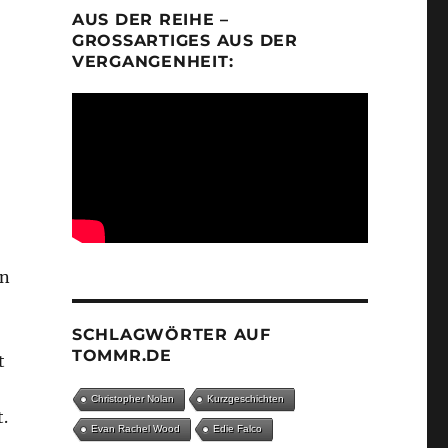
AUS DER REIHE –
GROSSARTIGES AUS DER V
ERGANGENHEIT:
en
SCHLAGWÖRTER AUF
TOMMR.DE
t
Christopher Nolan
Kurzgeschichten
.
Evan Rachel Wood
Edie Falco