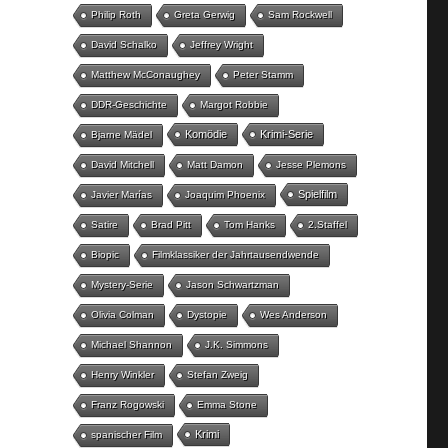
Philip Roth
Greta Gerwig
Sam Rockwell
David Schalko
Jeffrey Wright
Matthew McConaughey
Peter Stamm
DDR-Geschichte
Margot Robbie
Komödie
Krimi-Serie
Bjarne Mädel
David Mitchell
Matt Damon
Jesse Plemons
Spielfilm
Javier Marías
Joaquim Phoenix
Satire
Brad Pitt
Tom Hanks
2.Staffel
Biopic
Filmklassiker der Jahrtausendwende
Mystery-Serie
Jason Schwartzman
Olivia Colman
Dystopie
Wes Anderson
Michael Shannon
J.K. Simmons
Henry Winkler
Stefan Zweig
Franz Rogowski
Emma Stone
Krimi
spanischer Film