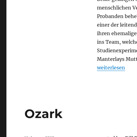
menschlichen Ve
Probanden beheb
einer der leiten
ihren ehemalige
ins Team, welch
Studienexperime
Manterlays Mutte
„Maniac“
weiterlesen
Ozark