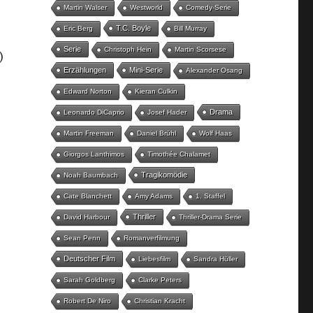
Martin Walser
Westworld
Comedy-Serie
T.C. Boyle
Eric Berg
Bill Murray
Serie
Christoph Hein
Martin Scorsese
)
Erzählungen
Mini-Serie
Alexander Osang
Edward Norton
Kieran Culkin
Drama
Leonardo DiCaprio
Josef Hader
Martin Freeman
Daniel Brühl
Wolf Haas
Giorgos Lanthimos
Timothée Chalamet
Tragikomödie
Noah Baumbach
Cate Blanchett
Amy Adams
1. Staffel
Thriller
David Harbour
Thriller-Drama Serie
Sean Penn
Romanverfilmung
Deutscher Film
Liebesfilm
Sandra Hüller
Sarah Goldberg
Clarke Peters
Robert De Niro
Christian Kracht