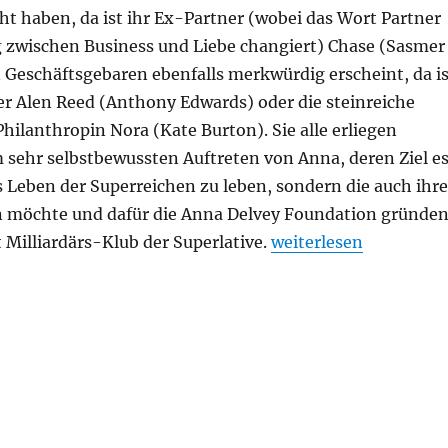
t haben, da ist ihr Ex-Partner (wobei das Wort Partner
 zwischen Business und Liebe changiert) Chase (Sasmer
 Geschäftsgebaren ebenfalls merkwürdig erscheint, da is
er Alen Reed (Anthony Edwards) oder die steinreiche
hilanthropin Nora (Kate Burton). Sie alle erliegen
sehr selbstbewussten Auftreten von Anna, deren Ziel e
as Leben der Superreichen zu leben, sondern die auch ihre
n möchte und dafür die Anna Delvey Foundation gründe
„Inventing Anna“
 Milliardärs-Klub der Superlative.
weiterlesen