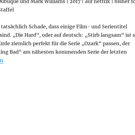
 Dubuque und Mark Williams | 2017 | auf netflix | bisher 1
taffel
tatsächlich Schade, dass einige Film- und Serientitel
ind. „Die Hard“, oder auf deutsch: „Stirb langsam“ ist 
ürde ziemlich perfekt für die Serie „Ozark“ passen, der
aking Bad“ am nähesten kommenden Serie der letzten
en