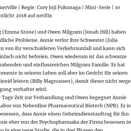
merville | Regie: Cory Joji Fukunaga | Mini-Serie | 10
ntlicht 2018 auf netflix
g (Emma Stone) und Owen Milgram (Jonah Hill) haben
dliche Probleme. Annie verlor ihre Schwester (Julia
em von ihr verschuldeten Verkehrsunfall und kann sich
infach nicht befreien. Owen wiederum ist das schwarze
habenden und einflussreichen Milgram Familie. Er hat
mente in seinem Leben soll aber im Gericht für seinen
neid leisten (Billy Magnussen), damit dieser nicht weg
igung verhaftet wird.
e Tage Zeit zur Verhandlung und Owen begegnet Annie
 Labor von Neberdine Pharmaceutical Biotech (NPB). Er is
sessen, dass Annie einen Geheimdienstauftrag für ihn
nie eher von der Psychopharmaka der Firma besessen ist
o in eine neue Studie, die in drei Phasen den