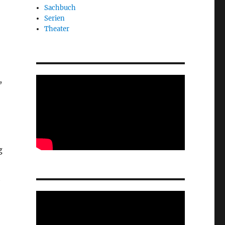
Sachbuch
Serien
Theater
,
g
h