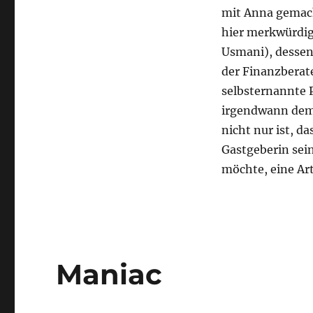
mit Anna gemach
hier merkwürdig
Usmani), dessen
der Finanzberat
selbsternannte P
irgendwann dem 
nicht nur ist, d
Gastgeberin sei
möchte, eine Art
Maniac