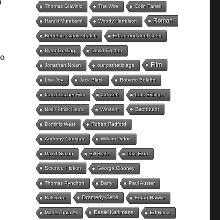
0
Thomas Glavinic
The Wire
Colin Farrell
Roman
Haruki Murakami
Woody Harrelson
Benedict Cumberbatch
Ethan und Joel Coen
Ryan Gosling
David Fincher
so
Film
Jonathan Nolan
our pathetic age
Lisa Joy
Jack Black
Roberto Bolaño
französischer Film
Juli Zeh
Lars Eidinger
Sachbuch
Neil Patrick Harris
Western
Dominic West
Robert Redford
Anthony Carrigan
William Dafoe
David Simon
Bill Hader
Idris Elba
Science Fiction
George Clooney
Thomas Pynchon
Barry
Paul Auster
Dramedy-Serie
Baltimore
Ethan Hawke
Daniel Kehlmann
Mahershala Ali
Ed Harris