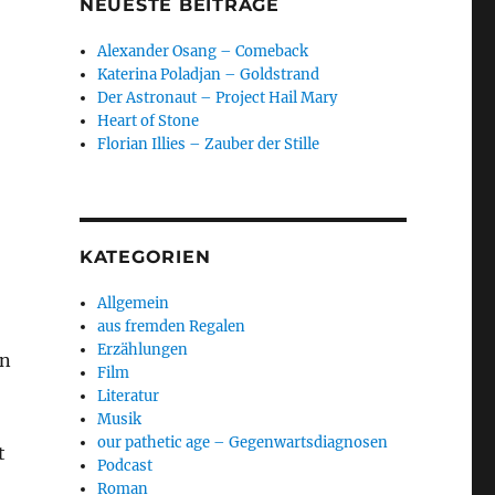
NEUESTE BEITRÄGE
Alexander Osang – Comeback
Katerina Poladjan – Goldstrand
Der Astronaut – Project Hail Mary
Heart of Stone
Florian Illies – Zauber der Stille
KATEGORIEN
Allgemein
aus fremden Regalen
Erzählungen
en
Film
Literatur
Musik
our pathetic age – Gegenwartsdiagnosen
t
Podcast
Roman