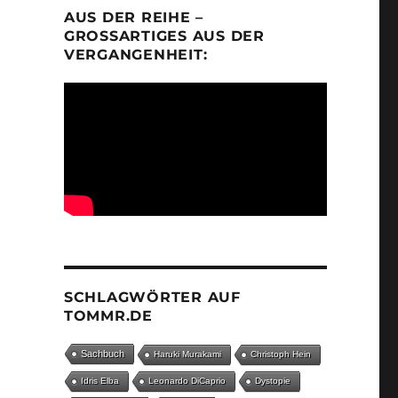
AUS DER REIHE –
GROSSARTIGES AUS DER V
ERGANGENHEIT:
SCHLAGWÖRTER AUF
TOMMR.DE
Sachbuch
Haruki Murakami
Christoph Hein
Idris Elba
Leonardo DiCaprio
Dystopie