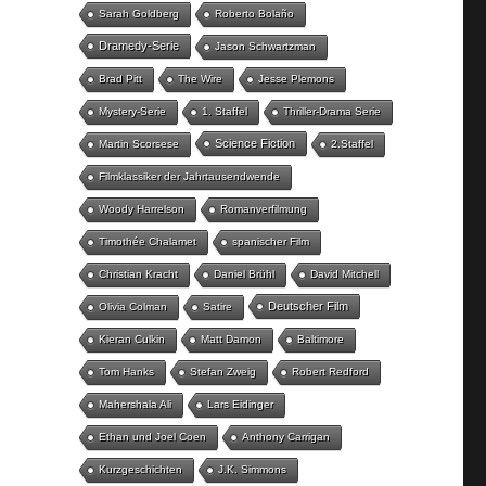
Sarah Goldberg
Roberto Bolaño
Dramedy-Serie
Jason Schwartzman
Brad Pitt
The Wire
Jesse Plemons
Mystery-Serie
1. Staffel
Thriller-Drama Serie
Science Fiction
Martin Scorsese
2.Staffel
Filmklassiker der Jahrtausendwende
Woody Harrelson
Romanverfilmung
Timothée Chalamet
spanischer Film
Christian Kracht
Daniel Brühl
David Mitchell
Deutscher Film
Olivia Colman
Satire
Kieran Culkin
Matt Damon
Baltimore
Tom Hanks
Stefan Zweig
Robert Redford
Mahershala Ali
Lars Eidinger
Ethan und Joel Coen
Anthony Carrigan
Kurzgeschichten
J.K. Simmons