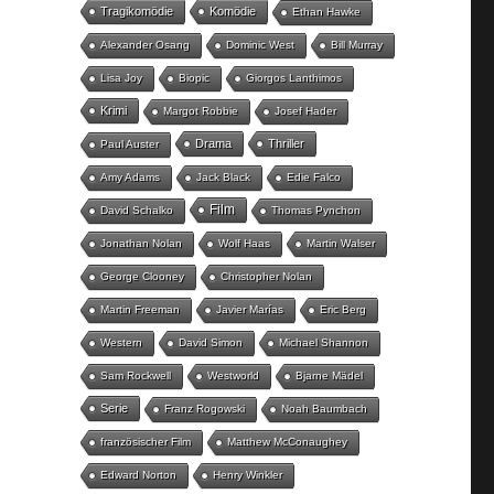
Tragikomödie
Komödie
Ethan Hawke
Alexander Osang
Dominic West
Bill Murray
Lisa Joy
Biopic
Giorgos Lanthimos
Krimi
Margot Robbie
Josef Hader
Drama
Thriller
Paul Auster
Amy Adams
Jack Black
Edie Falco
Film
David Schalko
Thomas Pynchon
Jonathan Nolan
Wolf Haas
Martin Walser
George Clooney
Christopher Nolan
Martin Freeman
Javier Marías
Eric Berg
Western
David Simon
Michael Shannon
Sam Rockwell
Westworld
Bjarne Mädel
Serie
Franz Rogowski
Noah Baumbach
französischer Film
Matthew McConaughey
Edward Norton
Henry Winkler