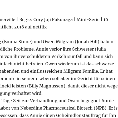
merville | Regie: Cory Joji Fukunaga | Mini-Serie | 10
ntlicht 2018 auf netflix
g (Emma Stone) und Owen Milgram (Jonah Hill) haben
dliche Probleme. Annie verlor ihre Schwester (Julia
em von ihr verschuldeten Verkehrsunfall und kann sich
infach nicht befreien. Owen wiederum ist das schwarze
habenden und einflussreichen Milgram Familie. Er hat
mente in seinem Leben soll aber im Gericht für seinen
neid leisten (Billy Magnussen), damit dieser nicht weg
igung verhaftet wird.
e Tage Zeit zur Verhandlung und Owen begegnet Annie
 Labor von Neberdine Pharmaceutical Biotech (NPB). Er is
sessen, dass Annie einen Geheimdienstauftrag für ihn