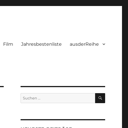
Film
Jahresbestenliste
ausderReihe
SUCHEN
Suchen
nach: