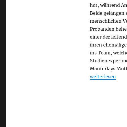
hat, während An
Beide gelangen s
menschlichen Ve
Probanden beheb
einer der leiten
ihren ehemalige
ins Team, welch
Studienexperime
Manterlays Mutte
„Maniac“
weiterlesen