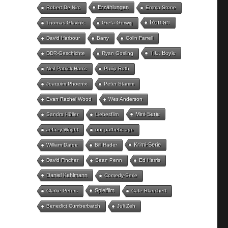
Erzählungen
Robert De Niro
Emma Stone
Roman
Thomas Glavinic
Greta Gerwig
David Harbour
Barry
Colin Farrell
T.C. Boyle
DDR-Geschichte
Ryan Gosling
Neil Patrick Harris
Philip Roth
Joaquim Phoenix
Peter Stamm
Evan Rachel Wood
Wes Anderson
Mini-Serie
Sandra Hüller
Liebesfilm
Jeffrey Wright
our pathetic age
Krimi-Serie
William Dafoe
Bill Hader
David Fincher
Sean Penn
Ed Harris
Daniel Kehlmann
Comedy-Serie
Spielfilm
Clarke Peters
Cate Blanchett
Benedict Cumberbatch
Juli Zeh