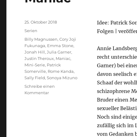
Veröffentlicht
25. Oktober 2018
Idee: Patrick So
am
Kategorien
Serien
Folgen | veröffe
Schlagwörter
Billy Magnussen
,
Cory Joji
Fukunaga
,
Emma Stone
,
Annie Landsber
Jonah Hill
,
Julia Garner
,
recht unterschie
Justin Theroux
,
Maniac
,
Mini-Serie
,
Patrick
Garner) bei ein
Somerville
,
Rome Kanda
,
davon seelisch e
Sally Field
,
Sonoya Mizuno
Schaaf der wohl
Schreibe einen
schizophrene Mo
zu
Kommentar
Maniac
Bruder einen Mei
sexueller Beläst
Noch sind einig
zufällig sich im
vom Gedanken be