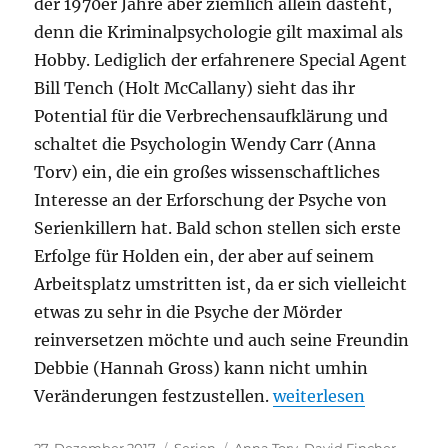
der 1970er Jahre aber ziemlich allein dasteht,
denn die Kriminalpsychologie gilt maximal als
Hobby. Lediglich der erfahrenere Special Agent
Bill Tench (Holt McCallany) sieht das ihr
Potential für die Verbrechensaufklärung und
schaltet die Psychologin Wendy Carr (Anna
Torv) ein, die ein großes wissenschaftliches
Interesse an der Erforschung der Psyche von
Serienkillern hat. Bald schon stellen sich erste
Erfolge für Holden ein, der aber auf seinem
Arbeitsplatz umstritten ist, da er sich vielleicht
etwas zu sehr in die Psyche der Mörder
reinversetzen möchte und auch seine Freundin
Debbie (Hannah Gross) kann nicht umhin
„Mindhunter“
Veränderungen festzustellen.
weiterlesen
Veröffentlicht
Kategorien
Schlagwörter