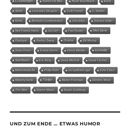
Erzählungen
Robert De Niro
Noah Baumbach
Barry
Serie
Leonardo DiCaprio
Colin Farrell
1. Staffel
Krimi
Benedict Cumberbatch
Idris Elba
Sandra Hüller
Mini-Serie
Neil Patrick Harris
Juli Zeh
Paul Auster
Drama
Dystopie
Stefan Zweig
Bill Murray
Komödie
Sean Penn
Emma Stone
Henry Winkler
Sachbuch
Eric Berg
David Mitchell
David Fincher
Mahershala Ali
Philip Roth
our pathetic age
Edie Falco
Thriller
Mystery-Serie
Martin Freeman
Dominic West
The Wire
Bjarne Mädel
Sarah Goldberg
UND ZUM ENDE … ETWAS HUMOR