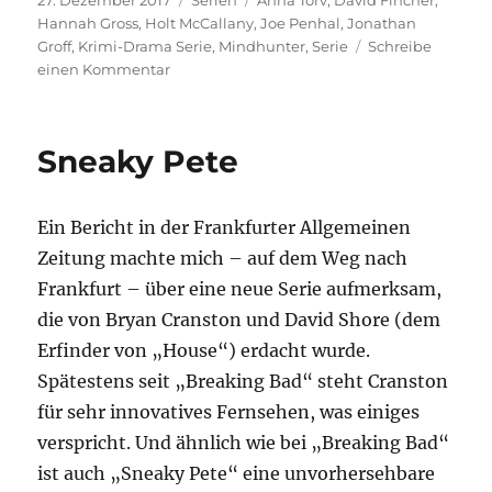
27. Dezember 2017
Serien
Anna Torv
,
David Fincher
,
am
Hannah Gross
,
Holt McCallany
,
Joe Penhal
,
Jonathan
Groff
,
Krimi-Drama Serie
,
Mindhunter
,
Serie
Schreibe
zu
einen Kommentar
Mindhunter
Sneaky Pete
Ein Bericht in der Frankfurter Allgemeinen
Zeitung machte mich – auf dem Weg nach
Frankfurt – über eine neue Serie aufmerksam,
die von Bryan Cranston und David Shore (dem
Erfinder von „House“) erdacht wurde.
Spätestens seit „Breaking Bad“ steht Cranston
für sehr innovatives Fernsehen, was einiges
verspricht. Und ähnlich wie bei „Breaking Bad“
ist auch „Sneaky Pete“ eine unvorhersehbare