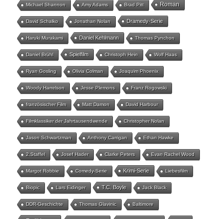
Roman
Michael Shannon
Amy Adams
Brad Pitt
Dramedy-Serie
David Schalko
Jonathan Nolan
Daniel Kehlmann
Haruki Murakami
Thomas Pynchon
Spielfilm
Daniel Brühl
Christoph Hein
Wolf Haas
Ryan Gosling
Olivia Colman
Joaquim Phoenix
Woody Harrelson
Jesse Plemons
Franz Rogowski
französischer Film
Matt Damon
David Harbour
Filmklassiker der Jahrtausendwende
Christopher Nolan
Jason Schwartzman
Anthony Carrigan
Ethan Hawke
2.Staffel
Josef Hader
Clarke Peters
Evan Rachel Wood
Krimi-Serie
Margot Robbie
Comedy-Serie
Liebesfilm
T.C. Boyle
Biopic
Lars Eidinger
Jack Black
DDR-Geschichte
Thomas Glavinic
Baltimore