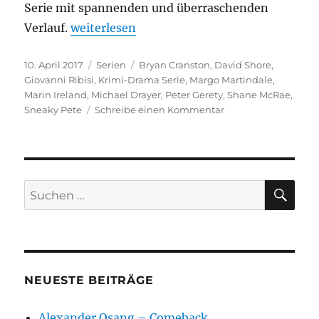
Serie mit spannenden und überraschenden
„Sneaky Pete“
Verlauf.
weiterlesen
Veröffentlicht
Kategorien
Schlagwörter
10. April 2017
Serien
Bryan Cranston
,
David Shore
,
am
Giovanni Ribisi
,
Krimi-Drama Serie
,
Margo Martindale
,
Marin Ireland
,
Michael Drayer
,
Peter Gerety
,
Shane McRae
,
zu
Sneaky Pete
Schreibe einen Kommentar
Sneaky
Pete
SU
Suchen
nach:
NEUESTE BEITRÄGE
Alexander Osang – Comeback