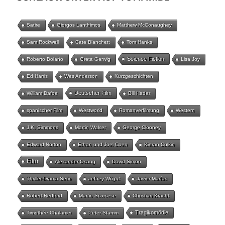
Satire
Giorgos Lanthimos
Matthew McConaughey
Sam Rockwell
Cate Blanchett
Tom Hanks
Science Fiction
Roberto Bolaño
Greta Gerwig
Lisa Joy
Ed Harris
Wes Anderson
Kurzgeschichten
Deutscher Film
William Dafoe
Bill Hader
spanischer Film
Westworld
Romanverfilmung
Western
J.K. Simmons
Martin Walser
George Clooney
Edward Norton
Ethan und Joel Coen
Kieran Culkin
Film
Alexander Osang
David Simon
Thriller-Drama Serie
Jeffrey Wright
Javier Marías
Robert Redford
Martin Scorsese
Christian Kracht
Tragikomödie
Timothée Chalamet
Peter Stamm