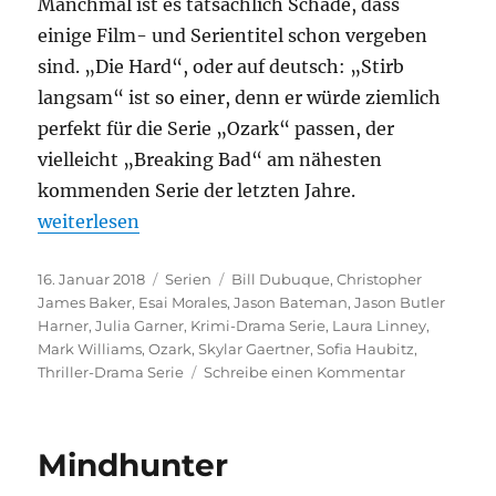
Manchmal ist es tatsächlich Schade, dass
einige Film- und Serientitel schon vergeben
sind. „Die Hard“, oder auf deutsch: „Stirb
langsam“ ist so einer, denn er würde ziemlich
perfekt für die Serie „Ozark“ passen, der
vielleicht „Breaking Bad“ am nähesten
kommenden Serie der letzten Jahre.
„Ozark“
weiterlesen
Veröffentlicht
Kategorien
Schlagwörter
16. Januar 2018
Serien
Bill Dubuque
,
Christopher
am
James Baker
,
Esai Morales
,
Jason Bateman
,
Jason Butler
Harner
,
Julia Garner
,
Krimi-Drama Serie
,
Laura Linney
,
Mark Williams
,
Ozark
,
Skylar Gaertner
,
Sofia Haubitz
,
zu
Thriller-Drama Serie
Schreibe einen Kommentar
Ozark
Mindhunter