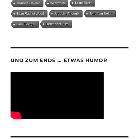
Krimi-Serie
Thomas Glavinic
Westworld
Evan Rachel Wood
Joaquim Phoenix
Jonathan Nolan
Deutscher Film
Lars Eidinger
UND ZUM ENDE … ETWAS HUMOR