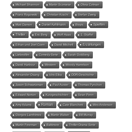
Michael Shannon
Martin Scorsese
Olivia Colman
Franz Rogowski
Christian Kracht
Stefan Zweig
Daniel Kehlmann
Spielfilm
Matt Damon
Biopic
Thriller
Eric Berg
Wolf Haas
1. Staffel
Erzählungen
Ethan und Joel Coen
David Mitchell
Liebesfilm
Comedy-Serie
Sarah Goldberg
David Harbour
Western
Woody Harrelson
Alexander Osang
Idris Elba
DDR-Geschichte
Jason Schwartzman
Paul Auster
Thomas Pynchon
Edward Norton
Kurzgeschichten
Sean Penn
Roman
Amy Adams
Cate Blanchett
Wes Anderson
Giorgos Lanthimos
Martin Walser
Bill Murray
Martin Freeman
Baltimore
Thriller-Drama Serie