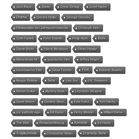
Jack Black
Satire
Greta Gerwig
Josef Hader
Drama
Sandra Hüller
George Clooney
Filmklassiker der Jahrtausendwende
Christoph Hein
Krimi
Colin Farrell
Peter Stamm
Philip Roth
Daniel Brühl
Haruki Murakami
Ethan Hawke
Mahershala Ali
spanischer Film
Jeffrey Wright
Film
französischer Film
David Fincher
Roberto Bolaño
Serie
Margot Robbie
Lisa Joy
J.K. Simmons
Kieran Culkin
Mystery-Serie
Leonardo DiCaprio
David Simon
Dominic West
Edie Falco
Tom Hanks
our pathetic age
Bill Hader
Henry Winkler
William Dafoe
Komödie
The Wire
Romanverfilmung
Ed Harris
Tragikomödie
Dramedy-Serie
Christopher Nolan