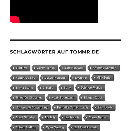
SCHLAGWÖRTER AUF TOMMR.DE
Brad Pitt
Javier Marías
Sam Rockwell
Anthony Carrigan
Mini-Serie
Robert De Niro
Jesse Plemons
Dystopie
Science Fiction
Emma Stone
2.Staffel
Barry
Timothée Chalamet
Noah Baumbach
Bjarne Mädel
T.C. Boyle
Matthew McConaughey
Benedict Cumberbatch
Sachbuch
David Schalko
Juli Zeh
Clarke Peters
Robert Redford
Ryan Gosling
Neil Patrick Harris