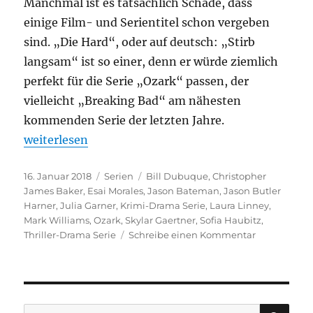
Manchmal ist es tatsächlich Schade, dass
einige Film- und Serientitel schon vergeben
sind. „Die Hard“, oder auf deutsch: „Stirb
langsam“ ist so einer, denn er würde ziemlich
perfekt für die Serie „Ozark“ passen, der
vielleicht „Breaking Bad“ am nähesten
kommenden Serie der letzten Jahre.
„Ozark“
weiterlesen
Veröffentlicht
Kategorien
Schlagwörter
16. Januar 2018
Serien
Bill Dubuque
,
Christopher
am
James Baker
,
Esai Morales
,
Jason Bateman
,
Jason Butler
Harner
,
Julia Garner
,
Krimi-Drama Serie
,
Laura Linney
,
Mark Williams
,
Ozark
,
Skylar Gaertner
,
Sofia Haubitz
,
zu
Thriller-Drama Serie
Schreibe einen Kommentar
Ozark
SU