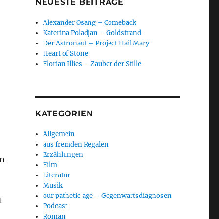
NEUESTE BEITRÄGE
Alexander Osang – Comeback
Katerina Poladjan – Goldstrand
Der Astronaut – Project Hail Mary
Heart of Stone
Florian Illies – Zauber der Stille
KATEGORIEN
Allgemein
aus fremden Regalen
Erzählungen
en
Film
Literatur
Musik
our pathetic age – Gegenwartsdiagnosen
t
Podcast
Roman