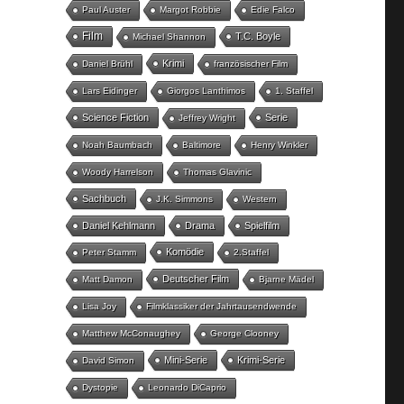
Paul Auster
Margot Robbie
Edie Falco
Film
T.C. Boyle
Michael Shannon
Krimi
Daniel Brühl
französischer Film
Lars Eidinger
Giorgos Lanthimos
1. Staffel
Science Fiction
Serie
Jeffrey Wright
Noah Baumbach
Baltimore
Henry Winkler
Woody Harrelson
Thomas Glavinic
Sachbuch
J.K. Simmons
Western
Daniel Kehlmann
Drama
Spielfilm
Komödie
Peter Stamm
2.Staffel
Deutscher Film
Matt Damon
Bjarne Mädel
Lisa Joy
Filmklassiker der Jahrtausendwende
Matthew McConaughey
George Clooney
Mini-Serie
Krimi-Serie
David Simon
Dystopie
Leonardo DiCaprio