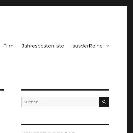
Film
Jahresbestenliste
ausderReihe
SUCHEN
Suchen
nach: