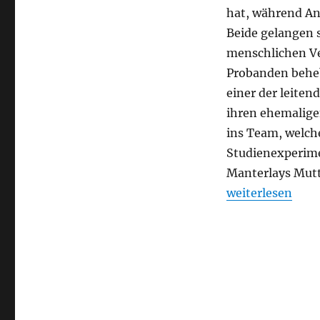
hat, während An
Beide gelangen s
menschlichen Ve
Probanden beheb
einer der leiten
ihren ehemalige
ins Team, welch
Studienexperime
Manterlays Mutte
„Maniac“
weiterlesen