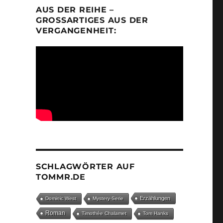
AUS DER REIHE –
GROSSARTIGES AUS DER V
ERGANGENHEIT:
SCHLAGWÖRTER AUF
TOMMR.DE
Erzählungen
Dominic West
Mystery-Serie
Roman
Timothée Chalamet
Tom Hanks