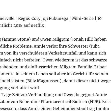
merville | Regie: Cory Joji Fukunaga | Mini-Serie | 10
ntlicht 2018 auf netflix
g (Emma Stone) und Owen Milgram (Jonah Hill) haben
dliche Probleme. Annie verlor ihre Schwester (Julia
em von ihr verschuldeten Verkehrsunfall und kann sich
infach nicht befreien. Owen wiederum ist das schwarze
habenden und einflussreichen Milgram Familie. Er hat
mente in seinem Leben soll aber im Gericht für seinen
neid leisten (Billy Magnussen), damit dieser nicht weg
igung verhaftet wird.
e Tage Zeit zur Verhandlung und Owen begegnet Annie
 Labor von Neberdine Pharmaceutical Biotech (NPB). Er is
sessen, dass Annie einen Geheimdienstauftrag für ihn