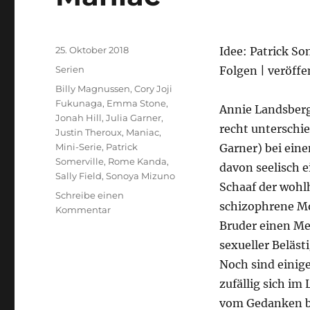
Veröffentlicht
25. Oktober 2018
Idee: Patrick So
am
Kategorien
Serien
Folgen | veröffe
Schlagwörter
Billy Magnussen
,
Cory Joji
Fukunaga
,
Emma Stone
,
Annie Landsber
Jonah Hill
,
Julia Garner
,
recht unterschie
Justin Theroux
,
Maniac
,
Mini-Serie
,
Patrick
Garner) bei ein
Somerville
,
Rome Kanda
,
davon seelisch e
Sally Field
,
Sonoya Mizuno
Schaaf der wohl
Schreibe einen
schizophrene Mo
zu
Kommentar
Maniac
Bruder einen Mei
sexueller Beläst
Noch sind einig
zufällig sich im
vom Gedanken be