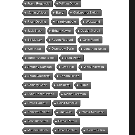
Franz Rogowski
William Dafoe
Martin Walser
Barry
Christopher Nolan
Tragikomödie
Ryan Gosling
Westworld
Jack Black
Ethan Hawke
David Mitchell
Bill Murray
Robert Redford
Colin Farrell
Dramedy-Serie
Wolf Haas
Jonathan Nolan
Thriller-Drama Serie
Sean Penn
Anthony Carrigan
Brad Pitt
Wes Anderson
Sarah Goldberg
Sandra Hüller
Comedy-Serie
Eric Berg
Biopic
Evan Rachel Wood
Martin Freeman
David Harbour
David Schalko
Roberto Bolaño
The Wire
Martin Scorsese
Cate Blanchett
Clarke Peters
Mahershala Ali
David Fincher
Kieran Culkin