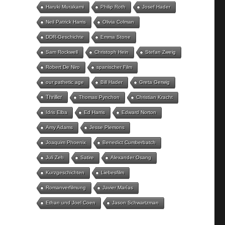
Haruki Murakami
Philip Roth
Josef Hader
Neil Patrick Harris
Olivia Colman
DDR-Geschichte
Emma Stone
Sam Rockwell
Christoph Hein
Stefan Zweig
Robert De Niro
spanischer Film
our pathetic age
Bill Hader
Greta Gerwig
Thriller
Thomas Pynchon
Christian Kracht
Idris Elba
Ed Harris
Edward Norton
Amy Adams
Jesse Plemons
Joaquim Phoenix
Benedict Cumberbatch
Juli Zeh
Satire
Alexander Osang
Kurzgeschichten
Liebesfilm
Romanverfilmung
Javier Marías
Ethan und Joel Coen
Jason Schwartzman