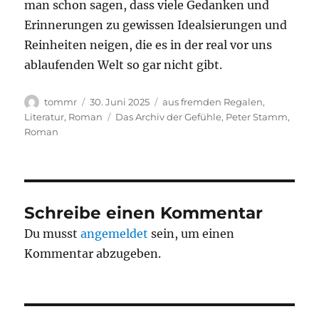
man schon sagen, dass viele Gedanken und
Erinnerungen zu gewissen Idealsierungen und
Reinheiten neigen, die es in der real vor uns
ablaufenden Welt so gar nicht gibt.
Autor
Veröffentlicht
Kategorien
tommr
30. Juni 2025
aus fremden Regalen
,
am
Schlagwörter
Literatur
,
Roman
Das Archiv der Gefühle
,
Peter Stamm
,
Roman
Schreibe einen Kommentar
Du musst
angemeldet
sein, um einen
Kommentar abzugeben.