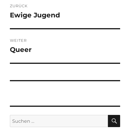
Beitragsnavigation
ZURÜCK
Ewige Jugend
Vorheriger
Beitrag:
WEITER
Queer
Nächster
Beitrag:
SU
Suchen
nach: