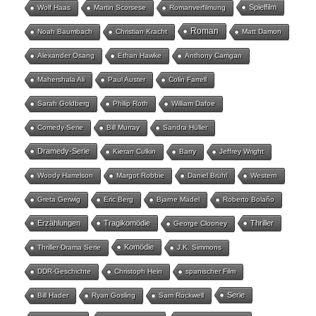
Spielfilm
Wolf Haas
Martin Scorsese
Romanverfilmung
Roman
Noah Baumbach
Christian Kracht
Matt Damon
Alexander Osang
Ethan Hawke
Anthony Carrigan
Mahershala Ali
Paul Auster
Colin Farrell
Sarah Goldberg
Philip Roth
William Dafoe
Comedy-Serie
Bill Murray
Sandra Hüller
Dramedy-Serie
Kieran Culkin
Barry
Jeffrey Wright
Woody Harrelson
Margot Robbie
Daniel Brühl
Western
Greta Gerwig
Eric Berg
Bjarne Mädel
Roberto Bolaño
Erzählungen
Tragikomödie
Thriller
George Clooney
Komödie
Thriller-Drama Serie
J.K. Simmons
DDR-Geschichte
Christoph Hein
spanischer Film
Serie
Bill Hader
Ryan Gosling
Sam Rockwell