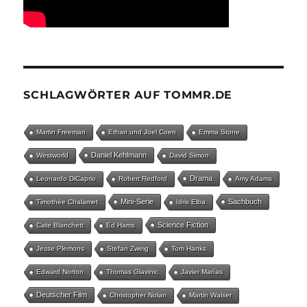
SCHLAGWÖRTER AUF TOMMR.DE
Martin Freeman
Ethan und Joel Coen
Emma Stone
Daniel Kehlmann
Westworld
David Simon
Drama
Leonardo DiCaprio
Robert Redford
Amy Adams
Mini-Serie
Sachbuch
Timothée Chalamet
Idris Elba
Science Fiction
Cate Blanchett
Ed Harris
Jesse Plemons
Stefan Zweig
Tom Hanks
Edward Norton
Thomas Glavinic
Javier Marías
Deutscher Film
Christopher Nolan
Martin Walser