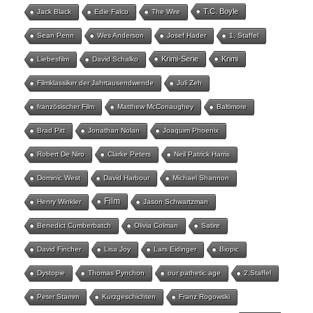
T.C. Boyle
Jack Black
Edie Falco
The Wire
Sean Penn
Wes Anderson
Josef Hader
1. Staffel
Krimi-Serie
Krimi
Liebesfilm
David Schalko
Filmklassiker der Jahrtausendwende
Juli Zeh
französischer Film
Matthew McConaughey
Baltimore
Brad Pitt
Jonathan Nolan
Joaquim Phoenix
Robert De Niro
Clarke Peters
Neil Patrick Harris
Dominic West
David Harbour
Michael Shannon
Film
Henry Winkler
Jason Schwartzman
Benedict Cumberbatch
Olivia Colman
Satire
David Fincher
Lisa Joy
Lars Eidinger
Biopic
Dystopie
Thomas Pynchon
our pathetic age
2.Staffel
Peter Stamm
Kurzgeschichten
Franz Rogowski