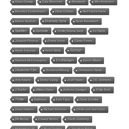
Greta Gerwig
Cate Blanchett
Westworld
Wes Anderson
Benedict Cumberbatch
Olivia Colman
Neil Patrick Harris
Dramedy-Serie
Robert Redford
Noah Baumbach
Spielfilm
Komödie
Thriller-Drama Serie
Ed Harris
Joaquim Phoenix
Emma Stone
Clarke Peters
Roman
Krimi-Serie
Martin Freeman
Erzählungen
Matthew McConaughey
Bjarne Mädel
Deutscher Film
Romanverfilmung
Christopher Nolan
Amy Adams
Stefan Zweig
Josef Hader
J.K. Simmons
2.Staffel
William Dafoe
Anthony Carrigan
Philip Roth
Thriller
Baltimore
Edie Falco
David Schalko
David Harbour
Michael Shannon
Ethan und Joel Coen
Bill Murray
Edward Norton
Sarah Goldberg
Mahershala Ali
Ryan Gosling
Jonathan Nolan