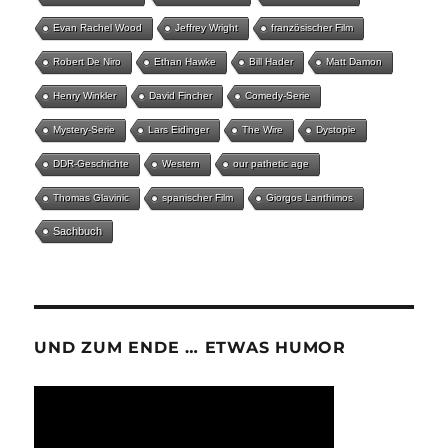
Evan Rachel Wood
Jeffrey Wright
französischer Film
Robert De Niro
Ethan Hawke
Bill Hader
Matt Damon
Henry Winkler
David Fincher
Comedy-Serie
Mystery-Serie
Lars Eidinger
The Wire
Dystopie
DDR-Geschichte
Western
our pathetic age
Thomas Glavinic
spanischer Film
Giorgos Lanthimos
Sachbuch
UND ZUM ENDE … ETWAS HUMOR