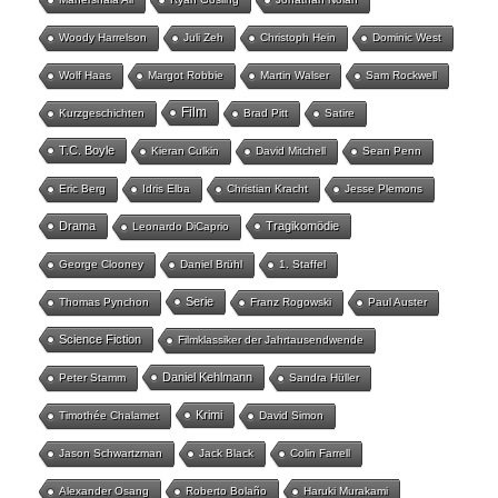
Woody Harrelson
Juli Zeh
Christoph Hein
Dominic West
Wolf Haas
Margot Robbie
Martin Walser
Sam Rockwell
Film
Kurzgeschichten
Brad Pitt
Satire
T.C. Boyle
Kieran Culkin
David Mitchell
Sean Penn
Eric Berg
Idris Elba
Christian Kracht
Jesse Plemons
Drama
Tragikomödie
Leonardo DiCaprio
George Clooney
Daniel Brühl
1. Staffel
Serie
Thomas Pynchon
Franz Rogowski
Paul Auster
Science Fiction
Filmklassiker der Jahrtausendwende
Daniel Kehlmann
Peter Stamm
Sandra Hüller
Krimi
Timothée Chalamet
David Simon
Jason Schwartzman
Jack Black
Colin Farrell
Alexander Osang
Roberto Bolaño
Haruki Murakami