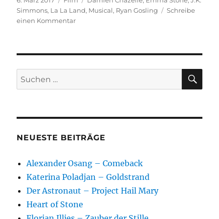
6. März 2017
Film
Damien Chazelle
,
Emma Stone
,
J.K.
am
Simmons
,
La La Land
,
Musical
,
Ryan Gosling
Schreibe
zu
einen Kommentar
La
La
Land
SU
Suchen
nach:
NEUESTE BEITRÄGE
Alexander Osang – Comeback
Katerina Poladjan – Goldstrand
Der Astronaut – Project Hail Mary
Heart of Stone
Florian Illies – Zauber der Stille