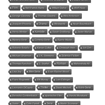
Film
Neil Patrick Harris
William Dafoe
Wolf Haas
George Clooney
Thomas Glavinic
Wes Anderson
Drama
Joaquim Phoenix
Westworld
Noah Baumbach
Komödie
Henry Winkler
Sarah Goldberg
Javier Marías
Mystery-Serie
Comedy-Serie
Bjarne Mädel
Roberto Bolaño
Kieran Culkin
Christoph Hein
Juli Zeh
Science Fiction
Michael Shannon
J.K. Simmons
Roman
Thomas Pynchon
1. Staffel
Mahershala Ali
Mini-Serie
Lisa Joy
Evan Rachel Wood
Franz Rogowski
Bill Murray
Lars Eidinger
Thriller
Krimi-Serie
Leonardo DiCaprio
David Mitchell
Benedict Cumberbatch
spanischer Film
Haruki Murakami
Serie
Satire
Colin Farrell
Martin Scorsese