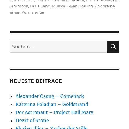
6. März 2017
Film
Damien Chazelle
,
Emma Stone
,
J.K.
am
Simmons
,
La La Land
,
Musical
,
Ryan Gosling
Schreibe
zu
einen Kommentar
La
La
Land
SU
Suchen
nach:
NEUESTE BEITRÄGE
Alexander Osang – Comeback
Katerina Poladjan – Goldstrand
Der Astronaut – Project Hail Mary
Heart of Stone
Florian Illies – Zauber der Stille