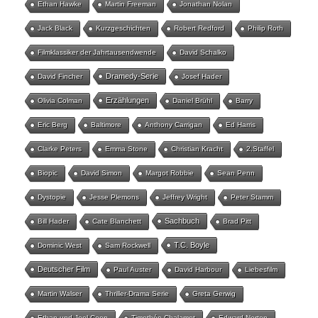
Ethan Hawke
Martin Freeman
Jonathan Nolan
Jack Black
Kurzgeschichten
Robert Redford
Philip Roth
Filmklassiker der Jahrtausendwende
David Schalko
Dramedy-Serie
David Fincher
Josef Hader
Erzählungen
Olivia Colman
Daniel Brühl
Barry
Eric Berg
Baltimore
Anthony Carrigan
Ed Harris
Clarke Peters
Emma Stone
Christian Kracht
2.Staffel
Biopic
David Simon
Margot Robbie
Sean Penn
Dystopie
Jesse Plemons
Jeffrey Wright
Peter Stamm
Sachbuch
Bill Hader
Cate Blanchett
Brad Pitt
T.C. Boyle
Dominic West
Sam Rockwell
Deutscher Film
Paul Auster
David Harbour
Liebesfilm
Martin Walser
Thriller-Drama Serie
Greta Gerwig
Ethan und Joel Coen
Timothée Chalamet
Edward Norton