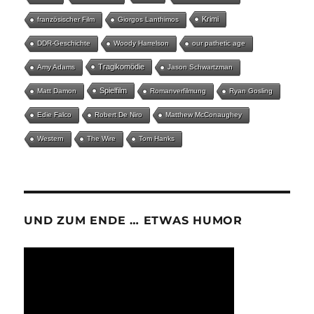
Krimi
französischer Film
Giorgos Lanthimos
DDR-Geschichte
Woody Harrelson
our pathetic age
Tragikomödie
Amy Adams
Jason Schwartzman
Spielfilm
Matt Damon
Romanverfilmung
Ryan Gosling
Edie Falco
Robert De Niro
Matthew McConaughey
Western
The Wire
Tom Hanks
UND ZUM ENDE … ETWAS HUMOR