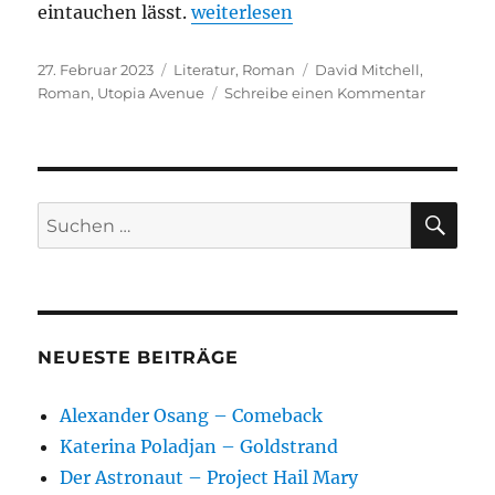
„David Mitchell – Utopia Avenue“
eintauchen lässt.
weiterlesen
Veröffentlicht
Kategorien
Schlagwörter
27. Februar 2023
Literatur
,
Roman
David Mitchell
,
am
zu
Roman
,
Utopia Avenue
Schreibe einen Kommentar
David
Mitchell
–
Utopia
Avenue
SU
Suchen
nach:
NEUESTE BEITRÄGE
Alexander Osang – Comeback
Katerina Poladjan – Goldstrand
Der Astronaut – Project Hail Mary