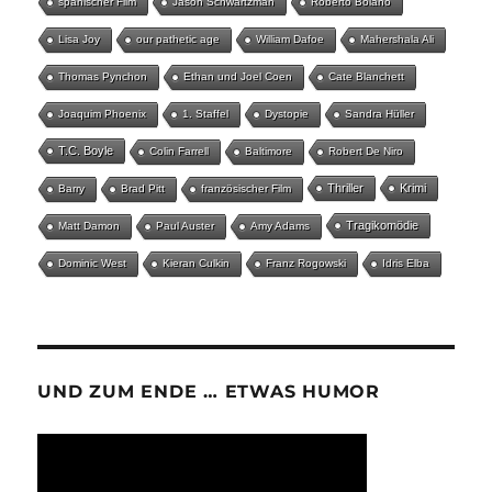
spanischer Film
Jason Schwartzman
Roberto Bolaño
Lisa Joy
our pathetic age
William Dafoe
Mahershala Ali
Thomas Pynchon
Ethan und Joel Coen
Cate Blanchett
Joaquim Phoenix
1. Staffel
Dystopie
Sandra Hüller
T.C. Boyle
Colin Farrell
Baltimore
Robert De Niro
Thriller
Krimi
Barry
Brad Pitt
französischer Film
Tragikomödie
Matt Damon
Paul Auster
Amy Adams
Dominic West
Kieran Culkin
Franz Rogowski
Idris Elba
UND ZUM ENDE … ETWAS HUMOR