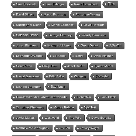
Film
Sam Rockwell
Lars Eidinger
Noah Baumbach
David Simon
Martin Freeman
Romanverfilmung
Christopher Nolan
Martin Scorsese
David Harbour
Science Fiction
George Clooney
Woody Harrelson
Jesse Plemons
Kurzgeschichten
Greta Gerwig
2.Staffel
Leonardo DiCaprio
Ed Harris
Satire
David Fincher
Sean Penn
Philip Roth
Josef Hader
Bjarne Mädel
Komödie
Haruki Murakami
Edie Falco
Western
Sachbuch
Michael Shannon
Filmklassiker der Jahrtausendwende
Liebesfilm
Jack Black
Spielfilm
Timothée Chalamet
Margot Robbie
Javier Marías
Westworld
The Wire
David Schalko
Matthew McConaughey
Juli Zeh
Jeffrey Wright