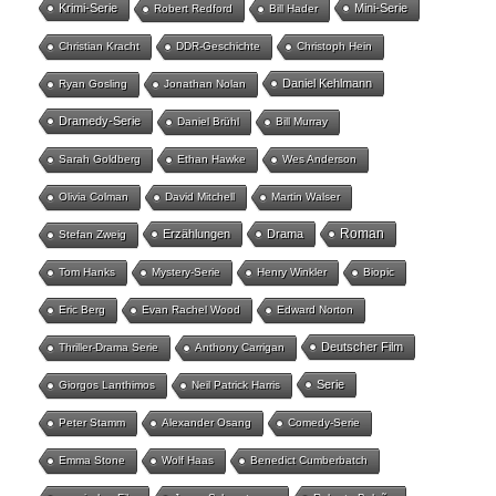
Krimi-Serie
Mini-Serie
Robert Redford
Bill Hader
Christian Kracht
DDR-Geschichte
Christoph Hein
Daniel Kehlmann
Ryan Gosling
Jonathan Nolan
Dramedy-Serie
Daniel Brühl
Bill Murray
Sarah Goldberg
Ethan Hawke
Wes Anderson
Olivia Colman
David Mitchell
Martin Walser
Roman
Erzählungen
Drama
Stefan Zweig
Tom Hanks
Mystery-Serie
Henry Winkler
Biopic
Eric Berg
Evan Rachel Wood
Edward Norton
Deutscher Film
Thriller-Drama Serie
Anthony Carrigan
Serie
Giorgos Lanthimos
Neil Patrick Harris
Peter Stamm
Alexander Osang
Comedy-Serie
Emma Stone
Wolf Haas
Benedict Cumberbatch