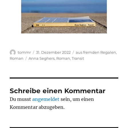
Autor
Veröffentlicht
Kategorien
tommr
31. Dezember 2022
aus fremden Regalen
,
am
Schlagwörter
Roman
Anna Seghers
,
Roman
,
Transit
Schreibe einen Kommentar
Du musst
angemeldet
sein, um einen
Kommentar abzugeben.