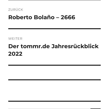
Beitragsnavigation
ZURÜCK
Roberto Bolaño – 2666
Vorheriger
Beitrag:
WEITER
Der tommr.de Jahresrückblick
Nächster
Beitrag:
2022