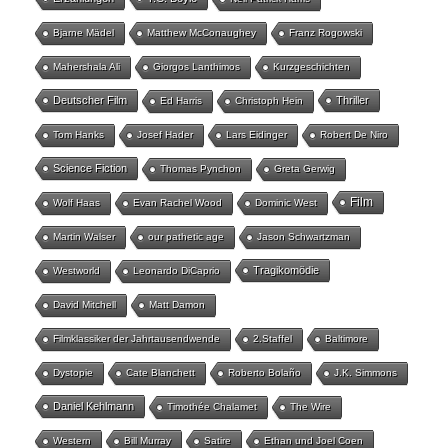
Bjarne Mädel
Matthew McConaughey
Franz Rogowski
Mahershala Ali
Giorgos Lanthimos
Kurzgeschichten
Deutscher Film
Thriller
Ed Harris
Christoph Hein
Tom Hanks
Josef Hader
Lars Eidinger
Robert De Niro
Science Fiction
Thomas Pynchon
Greta Gerwig
Film
Wolf Haas
Evan Rachel Wood
Dominic West
Martin Walser
our pathetic age
Jason Schwartzman
Tragikomödie
Westworld
Leonardo DiCaprio
David Mitchell
Matt Damon
Filmklassiker der Jahrtausendwende
2.Staffel
Baltimore
Dystopie
Cate Blanchett
Roberto Bolaño
J.K. Simmons
Daniel Kehlmann
Timothée Chalamet
The Wire
Western
Bill Murray
Satire
Ethan und Joel Coen