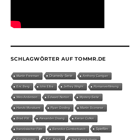
SCHLAGWÖRTER AUF TOMMR.DE
Dramedy-Serie
Martin Freeman
Anthony Carrigan
Eric Berg
Idris Elba
Jeffrey Wright
Romanverfilmung
Wes Anderson
Edward Norton
Mystery-Serie
Haruki Murakami
Ryan Gosling
Martin Scorsese
Brad Pitt
Alexander Osang
Kieran Culkin
Spielfilm
französischer Film
Benedict Cumberbatch
Erzählungen
T.C. Boyle
Neil Patrick Harris