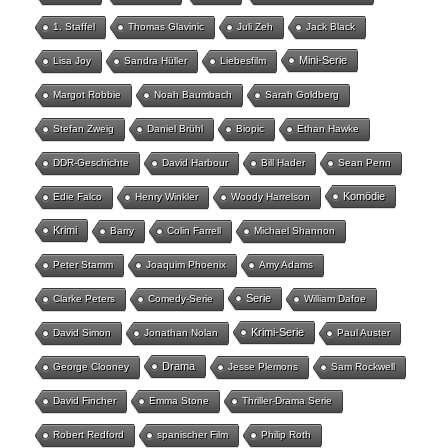
1. Staffel
Thomas Glavinic
Juli Zeh
Jack Black
Mini-Serie
Lisa Joy
Sandra Hüller
Liebesfilm
Margot Robbie
Noah Baumbach
Sarah Goldberg
Stefan Zweig
Daniel Brühl
Biopic
Ethan Hawke
DDR-Geschichte
David Harbour
Bill Hader
Sean Penn
Komödie
Edie Falco
Henry Winkler
Woody Harrelson
Krimi
Barry
Colin Farrell
Michael Shannon
Peter Stamm
Joaquim Phoenix
Amy Adams
Serie
Clarke Peters
Comedy-Serie
William Dafoe
Krimi-Serie
David Simon
Jonathan Nolan
Paul Auster
Drama
George Clooney
Jesse Plemons
Sam Rockwell
David Fincher
Emma Stone
Thriller-Drama Serie
Robert Redford
spanischer Film
Philip Roth