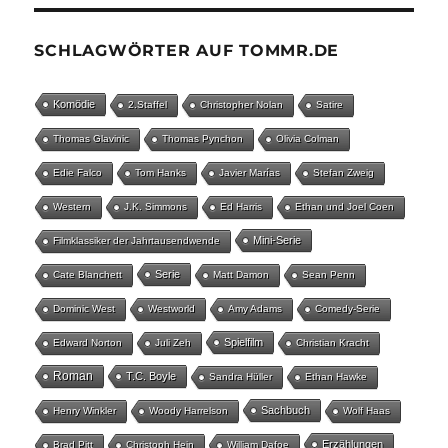
SCHLAGWÖRTER AUF TOMMR.DE
Komödie
2.Staffel
Christopher Nolan
Satire
Thomas Glavinic
Thomas Pynchon
Olivia Colman
Edie Falco
Tom Hanks
Javier Marías
Stefan Zweig
Western
J.K. Simmons
Ed Harris
Ethan und Joel Coen
Mini-Serie
Filmklassiker der Jahrtausendwende
Serie
Cate Blanchett
Matt Damon
Sean Penn
Dominic West
Westworld
Amy Adams
Comedy-Serie
Spielfilm
Edward Norton
Juli Zeh
Christian Kracht
Roman
T.C. Boyle
Sandra Hüller
Ethan Hawke
Sachbuch
Henry Winkler
Woody Harrelson
Wolf Haas
Erzählungen
Brad Pitt
Christoph Hein
William Dafoe