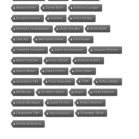
Mystery-Serie
Daniel Brühl
Anthony Carrigan
Kurzgeschichten
Dystopie
Greta Gerwig
Krimi-Serie
Benedict Cumberbatch
David Schalko
Lisa Joy
Neil Patrick Harris
Paul Auster
Timothée Chalamet
Jason Schwartzman
Joaquim Phoenix
Martin Freeman
Peter Stamm
Roberto Bolaño
Bjarne Mädel
Clarke Peters
Josef Hader
Film
spanischer Film
Franz Rogowski
Jeffrey Wright
Bill Murray
Jonathan Nolan
Biopic
David Harbour
Haruki Murakami
David Fincher
Robert Redford
Deutscher Film
Dramedy-Serie
Wes Anderson
Romanverfilmung