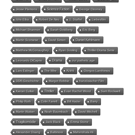
Science Fiction
Jesse Plemons
George Clooney
Idris Elba
Robert De Niro
1. Staffel
Liebesfilm
Michael Shannon
Sarah Goldberg
Eric Berg
Daniel Kehlmann
Martin Scorsese
David Simon
Matthew McConaughey
Ryan Gosling
Thriller-Drama Serie
Drama
Leonardo DiCaprio
our pathetic age
Krimi
Lars Eidinger
The Wire
Giorgos Lanthimos
DDR-Geschichte
Margot Robbie
französischer Film
Thriller
Kieran Culkin
Evan Rachel Wood
Sam Rockwell
Philip Roth
Colin Farrell
Bill Hader
Barry
Martin Walser
Noah Baumbach
David Mitchell
Tragikomödie
Jack Black
Emma Stone
Alexander Osang
Baltimore
Mahershala Ali