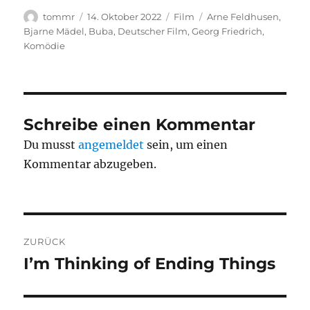
Autor
Veröffentlicht
Kategorien
Schlagwörter
tommr
14. Oktober 2022
Film
Arne Feldhusen
,
am
Bjarne Mädel
,
Buba
,
Deutscher Film
,
Georg Friedrich
,
Komödie
Schreibe einen Kommentar
Du musst
angemeldet
sein, um einen
Kommentar abzugeben.
Beitragsnavigation
ZURÜCK
I’m Thinking of Ending Things
Vorheriger
Beitrag: