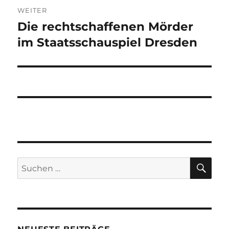
WEITER
Die rechtschaffenen Mörder
Nächster
Beitrag:
im Staatsschauspiel Dresden
SU
Suchen
nach: