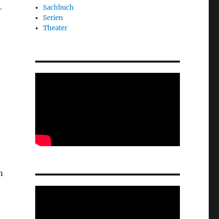
Sachbuch
-
Serien
Theater
h
m