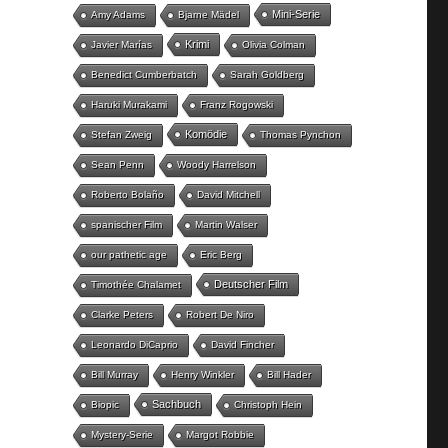
Mini-Serie
Amy Adams
Bjarne Mädel
Krimi
Javier Marías
Olivia Colman
Benedict Cumberbatch
Sarah Goldberg
Haruki Murakami
Franz Rogowski
Komödie
Stefan Zweig
Thomas Pynchon
Sean Penn
Woody Harrelson
Roberto Bolaño
David Mitchell
spanischer Film
Martin Walser
our pathetic age
Eric Berg
Deutscher Film
Timothée Chalamet
Clarke Peters
Robert De Niro
Leonardo DiCaprio
David Fincher
Bill Murray
Henry Winkler
Bill Hader
Sachbuch
Biopic
Christoph Hein
Mystery-Serie
Margot Robbie