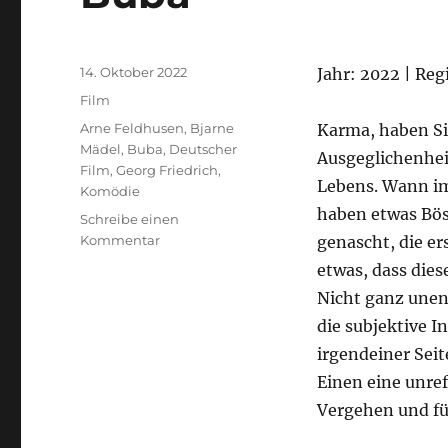
Veröffentlicht
14. Oktober 2022
Jahr: 2022 | Re
am
Kategorien
Film
Schlagwörter
Arne Feldhusen
,
Bjarne
Karma, haben Sie
Mädel
,
Buba
,
Deutscher
Ausgeglichenhei
Film
,
Georg Friedrich
,
Lebens. Wann im
Komödie
haben etwas Bös
Schreibe einen
zu
Kommentar
genascht, die er
Buba
etwas, dass die
Nicht ganz unen
die subjektive I
irgendeiner Sei
Einen eine unref
Vergehen und für