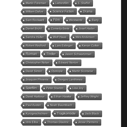
Martin Freeman
Liebesfilm
1. Staffel
Science Fiction
Drama
William Dafoe
Film
Sam Rockwell
Westworld
Barry
Daniel Brühl
Comedy-Serie
Josef Hader
Sandra Hüller
Wolf Haas
Wes Anderson
Robert Redford
Lars Eidinger
Kieran Culkin
Roman
Thriller
Jason Schwartzman
Christopher Nolan
Edward Norton
David Simon
Dystopie
Martin Scorsese
Joaquim Phoenix
Giorgos Lanthimos
Spielfilm
Peter Stamm
Lisa Joy
David Harbour
Ethan Hawke
Jeffrey Wright
Paul Auster
Noah Baumbach
Tragikomödie
Kurzgeschichten
Jack Black
Idris Elba
Thomas Glavinic
Jesse Plemons