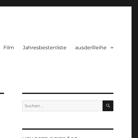
Film
Jahresbestenliste
ausderReihe
SUCHEN
Suchen
nach: