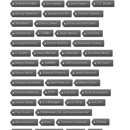
Science Fiction
T.C. Boyle
Tom Hanks
Josef Hader
Woody Harrelson
spanischer Film
Thomas Glavinic
Sachbuch
Olivia Colman
Ethan und Joel Coen
Thriller
Amy Adams
Javier Marías
Idris Elba
Kurzgeschichten
Robert Redford
Alexander Osang
1. Staffel
David Mitchell
Liebesfilm
Jonathan Nolan
Spielfilm
Margot Robbie
DDR-Geschichte
Bill Hader
Bjarne Mädel
Joaquim Phoenix
Jesse Plemons
Giorgos Lanthimos
David Harbour
William Dafoe
Film
Romanverfilmung
Lisa Joy
Noah Baumbach
Erzählungen
Stefan Zweig
Eric Berg
Juli Zeh
Paul Auster
Filmklassiker der Jahrtausendwende
Drama
Wes Anderson
Barry
Timothée Chalamet