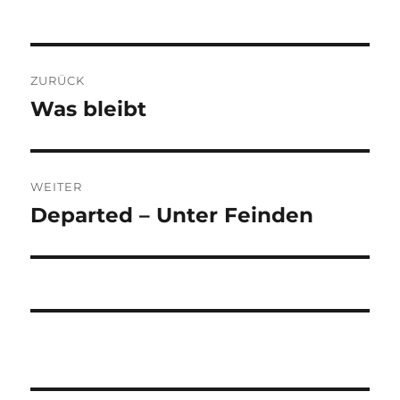
Beitragsnavigation
ZURÜCK
Was bleibt
Vorheriger
Beitrag:
WEITER
Departed – Unter Feinden
Nächster
Beitrag: