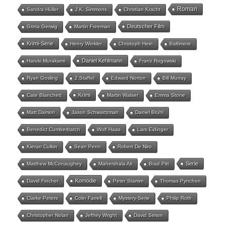
Roman
Sandra Hüller
J.K. Simmons
Christian Kracht
Deutscher Film
Greta Gerwig
Martin Freeman
Krimi-Serie
Henry Winkler
Christoph Hein
Baltimore
Daniel Kehlmann
Haruki Murakami
Franz Rogowski
Ryan Gosling
2.Staffel
Edward Norton
Bill Murray
Krimi
Cate Blanchett
Martin Walser
Emma Stone
Matt Damon
Jason Schwartzman
Daniel Brühl
Benedict Cumberbatch
Wolf Haas
Lars Eidinger
Kieran Culkin
Sean Penn
Robert De Niro
Serie
Matthew McConaughey
Mahershala Ali
Brad Pitt
Komödie
David Fincher
Peter Stamm
Thomas Pynchon
Clarke Peters
Colin Farrell
Mystery-Serie
Philip Roth
Christopher Nolan
Jeffrey Wright
David Simon