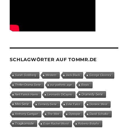
SCHLAGWÖRTER AUF TOMMR.DE
Sarah Goldberg
Western
Jack Black
George Clooney
Thriller-Drama Serie
our pathetic age
Biopic
Dramedy-Serie
Neil Patrick Harris
Leonardo DiCaprio
Mini-Serie
Comedy-Serie
Edie Falco
Dominic West
Anthony Carrigan
The Wire
Dystopie
David Schalko
Tragikomödie
Evan Rachel Wood
Roberto Bolaño