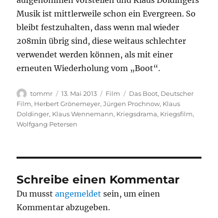
aufgenommen vorstellen und Klaus Doldingers
Musik ist mittlerweile schon ein Evergreen. So
bleibt festzuhalten, dass wenn mal wieder
208min übrig sind, diese weitaus schlechter
verwendet werden können, als mit einer
erneuten Wiederholung vom „Boot“.
Autor
Veröffentlicht
Kategorien
Schlagwörter
tommr
13. Mai 2013
Film
Das Boot
,
Deutscher
am
Film
,
Herbert Grönemeyer
,
Jürgen Prochnow
,
Klaus
Doldinger
,
Klaus Wennemann
,
Kriegsdrama
,
Kriegsfilm
,
Wolfgang Petersen
Schreibe einen Kommentar
Du musst
angemeldet
sein, um einen
Kommentar abzugeben.