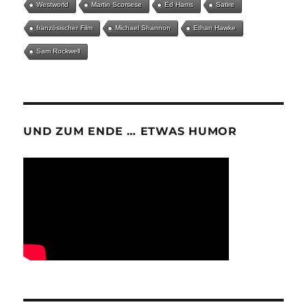
Westworld
Martin Scorsese
Ed Harris
Satire
französischer Film
Michael Shannon
Ethan Hawke
Sam Rockwell
UND ZUM ENDE … ETWAS HUMOR