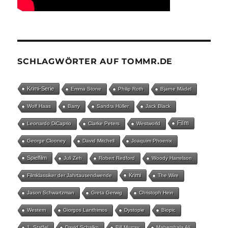
SCHLAGWÖRTER AUF TOMMR.DE
Krimi-Serie
Emma Stone
Philip Roth
Bjarne Mädel
Wolf Haas
Barry
Sandra Hüller
Jack Black
Film
Leonardo DiCaprio
Clarke Peters
Westworld
George Clooney
David Mitchell
Joaquim Phoenix
Spielfilm
Juli Zeh
Robert Redford
Woody Harrelson
Krimi
Filmklassiker der Jahrtausendwende
The Wire
Jason Schwartzman
Greta Gerwig
Christoph Hein
Western
Giorgos Lanthimos
Dystopie
Biopic
1. Staffel
David Schalko
Bill Murray
Mahershala Ali