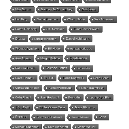
Mini-Serie
Matt Damon
Matthew McConaughey
Eric Berg
Martin Freeman
William Dafoe
Wes Anderson
Sarah Goldberg
J.K. Simmons
Evan Rachel Wood
Drama
Daniel Kehlmann
Kurzgeschichten
Thomas Pynchon
Bill Hader
our pathetic age
Erzählungen
Amy Adams
Margot Robbie
Science Fiction
Roberto Bolaño
Liebesfilm
Thriller
David Harbour
Franz Rogowski
Sean Penn
Christopher Nolan
Romanverfilmung
Noah Baumbach
Komödie
Colin Farrell
Sam Rockwell
spanischer Film
T.C. Boyle
Thriller-Drama Serie
Jesse Plemons
Roman
Serie
Timothée Chalamet
Javier Marías
Michael Shannon
Cate Blanchett
Martin Walser