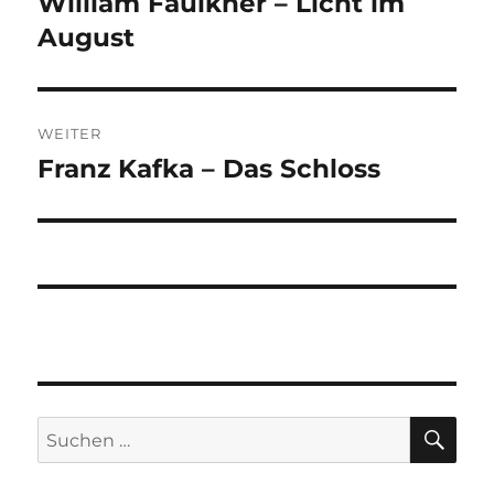
William Faulkner – Licht im
Vorheriger
Beitrag:
August
WEITER
Franz Kafka – Das Schloss
Nächster
Beitrag:
SU
Suchen
nach: