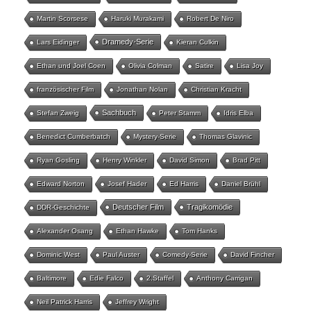
Martin Scorsese
Haruki Murakami
Robert De Niro
Dramedy-Serie
Lars Eidinger
Kieran Culkin
Ethan und Joel Coen
Olivia Colman
Satire
Lisa Joy
französischer Film
Jonathan Nolan
Christian Kracht
Sachbuch
Stefan Zweig
Peter Stamm
Idris Elba
Benedict Cumberbatch
Mystery-Serie
Thomas Glavinic
Ryan Gosling
Henry Winkler
David Simon
Brad Pitt
Edward Norton
Josef Hader
Ed Harris
Daniel Brühl
Deutscher Film
Tragikomödie
DDR-Geschichte
Alexander Osang
Ethan Hawke
Tom Hanks
Dominic West
Paul Auster
Comedy-Serie
David Fincher
Baltimore
Edie Falco
2.Staffel
Anthony Carrigan
Neil Patrick Harris
Jeffrey Wright