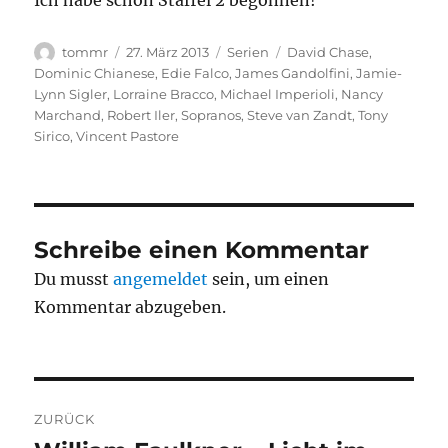
Ich habe schon Staffel 2 begonnen!
Autor
Veröffentlicht
Kategorien
Schlagwörter
tommr
27. März 2013
Serien
David Chase
,
am
Dominic Chianese
,
Edie Falco
,
James Gandolfini
,
Jamie-
Lynn Sigler
,
Lorraine Bracco
,
Michael Imperioli
,
Nancy
Marchand
,
Robert Iler
,
Sopranos
,
Steve van Zandt
,
Tony
Sirico
,
Vincent Pastore
Schreibe einen Kommentar
Du musst
angemeldet
sein, um einen
Kommentar abzugeben.
Beitragsnavigation
ZURÜCK